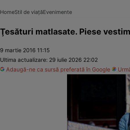
Home
Stil de viață
Evenimente
Ţesături matlasate. Piese vesti
9 martie 2016 11:15
Ultima actualizare:
29 iulie 2026 22:02
Adaugă-ne ca sursă preferată în Google
Urmă