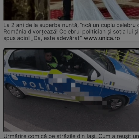
La 2 ani de la superba nuntă, încă un cuplu celebru 
România divorțează! Celebrul politician și soția lui ș
spus adio! „Da, este adevărat”
www.unica.ro
Urmărire comică pe străzile din Iași. Cum a reușit u