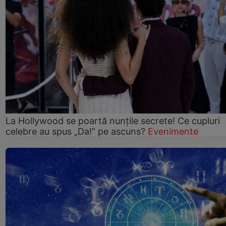
La Hollywood se poartă nunțile secrete! Ce cupluri
celebre au spus „Da!” pe ascuns?
Evenimente