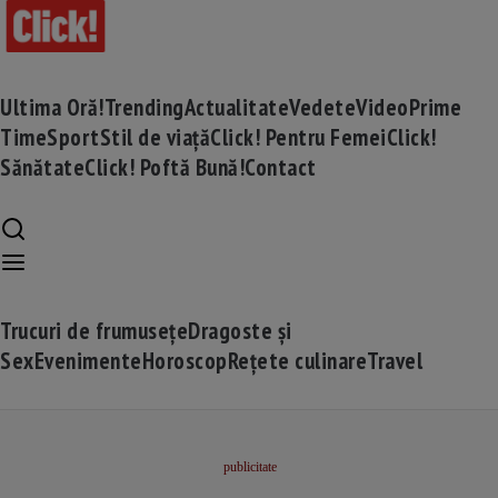
Ultima Oră!
Trending
Actualitate
Vedete
Video
Prime
Time
Sport
Stil de viață
Click! Pentru Femei
Click!
Sănătate
Click! Poftă Bună!
Contact
Trucuri de frumusețe
Dragoste și
Sex
Evenimente
Horoscop
Rețete culinare
Travel