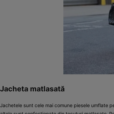
Jacheta matlasată
Jachetele sunt cele mai comune piesele umflate pent
altele sunt confecţionate din ţesuturi matlasate. 