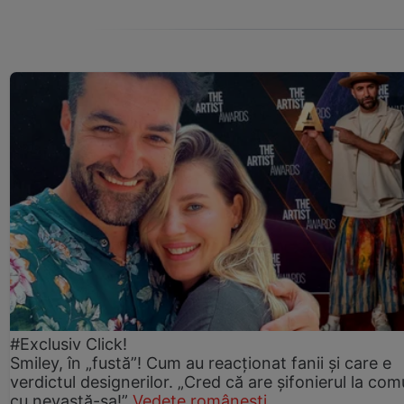
#Exclusiv Click!
Smiley, în „fustă”! Cum au reacționat fanii și care e
verdictul designerilor. „Cred că are șifonierul la co
cu nevastă-sa!”
Vedete românești