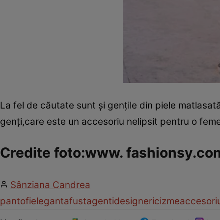
La fel de căutate sunt şi genţile din piele matlasată
genţi,care este un accesoriu nelipsit pentru o feme
Credite foto:www. fashionsy.co
Sânziana Candrea
pantofi
eleganta
fusta
genti
designeri
cizme
accesori