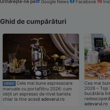
Urmărește-ne pe
Google News
Facebook
In
Ghid de cumpărături
Cele mai bune espressoare
Cea mai bun
VIDEO
2026 – Top 
manuale cu portafiltru 2026: cum
bucătăria înt
obții un espresso de nivel barista
redescoperă 
chiar la tine acasă
adevarul.ro
adevarul.ro