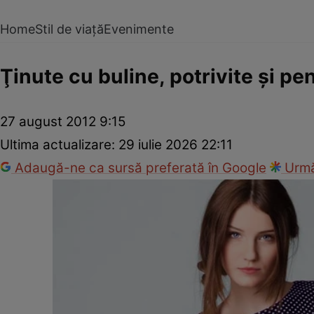
Home
Stil de viață
Evenimente
Ţinute cu buline, potrivite şi pe
27 august 2012 9:15
Ultima actualizare:
29 iulie 2026 22:11
Adaugă-ne ca sursă preferată în Google
Urmă