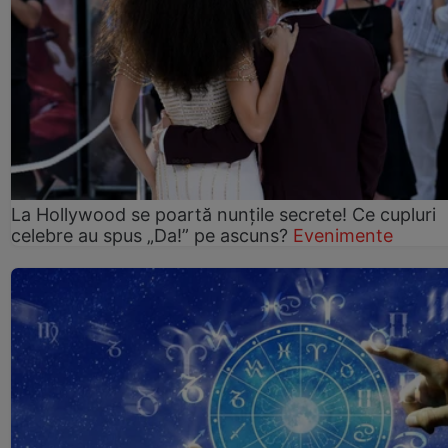
La Hollywood se poartă nunțile secrete! Ce cupluri
celebre au spus „Da!” pe ascuns?
Evenimente