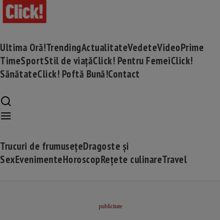
Ultima Oră!
Trending
Actualitate
Vedete
Video
Prime
Time
Sport
Stil de viață
Click! Pentru Femei
Click!
Sănătate
Click! Poftă Bună!
Contact
Trucuri de frumusețe
Dragoste și
Sex
Evenimente
Horoscop
Rețete culinare
Travel