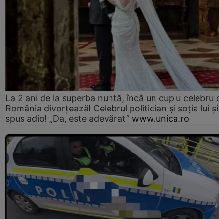
La 2 ani de la superba nuntă, încă un cuplu celebru 
România divorțează! Celebrul politician și soția lui ș
spus adio! „Da, este adevărat”
www.unica.ro