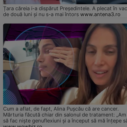
Țara căreia i-a dispărut Președintele. A plecat în va
de două luni și nu s-a mai întors
www.antena3.ro
Cum a aflat, de fapt, Alina Pușcău că are cancer.
Mărturia făcută chiar din salonul de tratament: „Am
să fac niște genuflexiuni și a început să mă înțepe s
www.wowbiz.ro