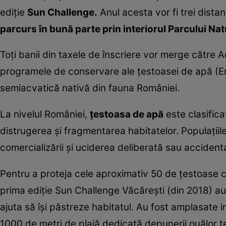
ediţie
Sun Challenge.
Anul acesta vor fi trei dist
parcurs în bună parte prin interiorul Parcului Natu
Toţi banii din taxele de înscriere vor merge către Ad
programele de conservare ale ţestoasei de apă (Em
semiacvatică nativă din fauna României.
La nivelul României,
ţestoasa de apă
este clasific
distrugerea şi fragmentarea habitatelor. Populaţii
comercializării şi uciderea deliberată sau acciden
Pentru a proteja cele aproximativ 50 de ţestoase ca
prima ediţie Sun Challenge Văcăreşti (din 2018) au 
ajuta să îşi păstreze habitatul. Au fost amplasate 
1000 de metri de plajă dedicată depunerii ouălor ţ