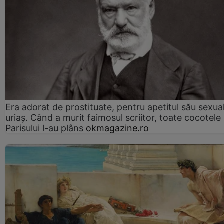
Era adorat de prostituate, pentru apetitul său sexua
uriaș. Când a murit faimosul scriitor, toate cocotele
Parisului l-au plâns
okmagazine.ro