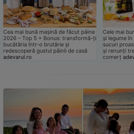
Cea mai bună mașină de făcut pâine
Cele mai bu
2026 – Top 5 + Bonus: transformă-ți
și legume în
bucătăria într-o brutărie și
sucuri proas
redescoperă gustul pâinii de casă
și renunți tr
adevarul.ro
comerț
adev