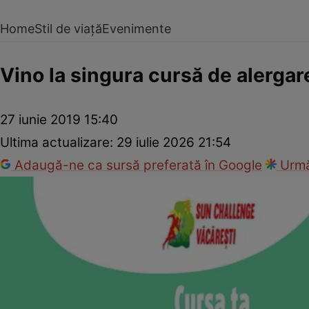
Home
Stil de viață
Evenimente
Vino la singura cursă de alergar
27 iunie 2019 15:40
Ultima actualizare:
29 iulie 2026 21:54
Adaugă-ne ca sursă preferată în Google
Urmă