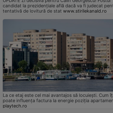
UPDATE Zi decisivă pentru Călin Georgescu! Fostul
candidat la prezidențiale află dacă va fi judecat pen
tentativă de lovitură de stat
www.stirilekanald.ro
La ce etaj este cel mai avantajos să locuiești. Cum îț
poate influența factura la energie poziția apartamen
playtech.ro