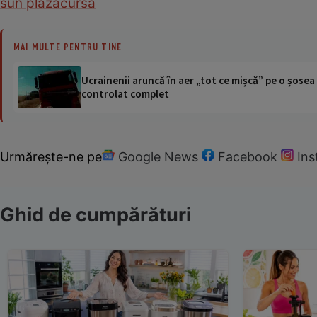
sun plaza
cursa
MAI MULTE PENTRU TINE
Ucrainenii aruncă în aer „tot ce mișcă” pe o șose
controlat complet
Urmărește-ne pe
Google News
Facebook
In
Ghid de cumpărături