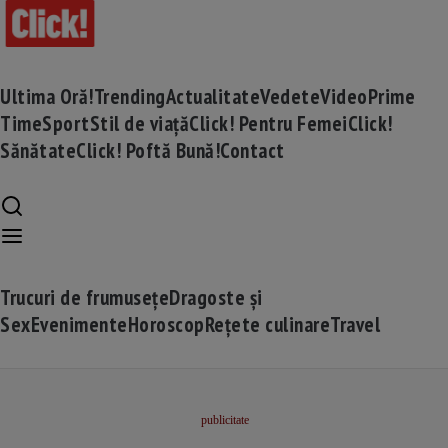
Ultima Oră!
Trending
Actualitate
Vedete
Video
Prime
Time
Sport
Stil de viață
Click! Pentru Femei
Click!
Sănătate
Click! Poftă Bună!
Contact
Trucuri de frumusețe
Dragoste și
Sex
Evenimente
Horoscop
Rețete culinare
Travel