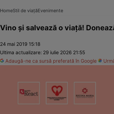
Home
Stil de viață
Evenimente
Vino şi salvează o viaţă! Doneaz
24 mai 2019 15:18
Ultima actualizare:
29 iulie 2026 21:55
Adaugă-ne ca sursă preferată în Google
Urmă