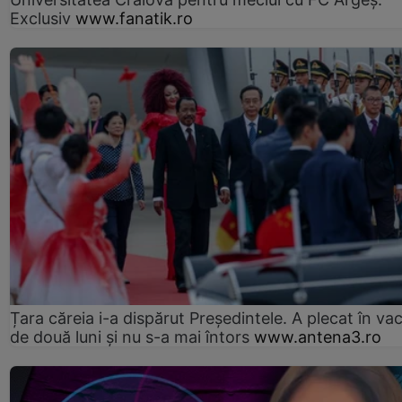
Exclusiv
www.fanatik.ro
Țara căreia i-a dispărut Președintele. A plecat în va
de două luni și nu s-a mai întors
www.antena3.ro