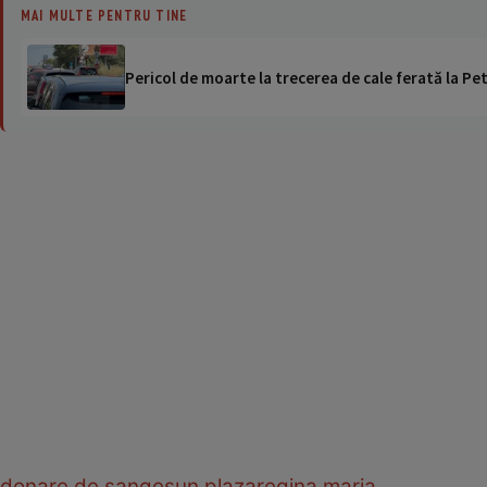
MAI MULTE PENTRU TINE
Pericol de moarte la trecerea de cale ferată la Pet
donare de sange
sun plaza
regina maria