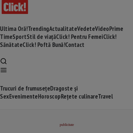
Ultima Oră!
Trending
Actualitate
Vedete
Video
Prime
Time
Sport
Stil de viață
Click! Pentru Femei
Click!
Sănătate
Click! Poftă Bună!
Contact
Trucuri de frumusețe
Dragoste și
Sex
Evenimente
Horoscop
Rețete culinare
Travel