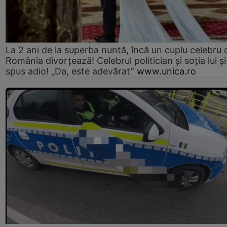
La 2 ani de la superba nuntă, încă un cuplu celebru 
România divorțează! Celebrul politician și soția lui ș
spus adio! „Da, este adevărat”
www.unica.ro