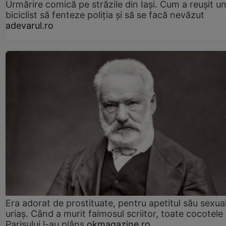
Urmărire comică pe străzile din Iași. Cum a reușit u
biciclist să fenteze poliția și să se facă nevăzut
adevarul.ro
Era adorat de prostituate, pentru apetitul său sexua
uriaș. Când a murit faimosul scriitor, toate cocotele
Parisului l-au plâns
okmagazine.ro