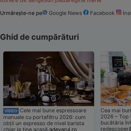
Urmărește-ne pe
Google News
Facebook
In
Ghid de cumpărături
Cele mai bune espressoare
Cea mai bun
VIDEO
2026 – Top 
manuale cu portafiltru 2026: cum
bucătăria înt
obții un espresso de nivel barista
redescoperă 
chiar la tine acasă
adevarul.ro