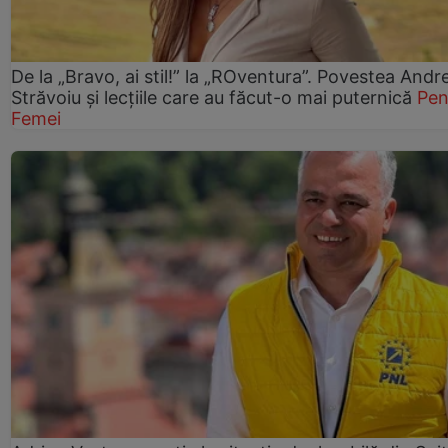
De la „Bravo, ai stil!” la „ROventura”. Povestea Andr
Străvoiu și lecțiile care au făcut-o mai puternică
Pen
Femei