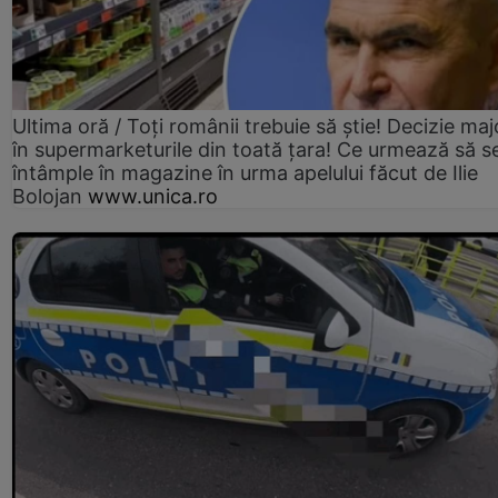
Ultima oră / Toți românii trebuie să știe! Decizie maj
în supermarketurile din toată țara! Ce urmează să s
întâmple în magazine în urma apelului făcut de Ilie
Bolojan
www.unica.ro