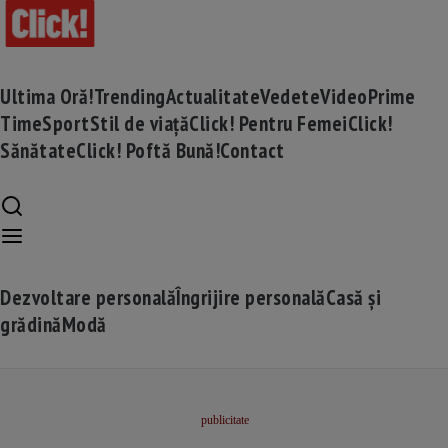
Ultima Oră!
Trending
Actualitate
Vedete
Video
Prime
Time
Sport
Stil de viață
Click! Pentru Femei
Click!
Sănătate
Click! Poftă Bună!
Contact
Dezvoltare personală
Îngrijire personală
Casă și
grădină
Modă