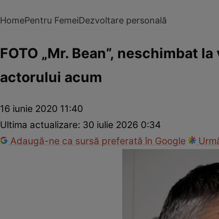
Home
Pentru Femei
Dezvoltare personală
FOTO „Mr. Bean”, neschimbat la 
actorului acum
16 iunie 2020 11:40
Ultima actualizare:
30 iulie 2026 0:34
Adaugă-ne ca sursă preferată în Google
Urmă