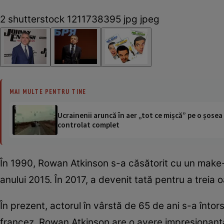
2 shutterstock 1211738395 jpg jpeg
MAI MULTE PENTRU TINE
Ucrainenii aruncă în aer „tot ce mișcă” pe o șose
controlat complet
În 1990, Rowan Atkinson s-a căsătorit cu un make-up
anului 2015. În 2017, a devenit tată pentru a treia 
În prezent, actorul în vârstă de 65 de ani s-a întors
francez. Rowan Atkinson are o avere impresionantă 