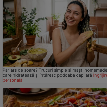
Păr ars de soare? Trucuri simple și măști homemad
care hidratează și întăresc podoaba capilară
Îngrijir
personală