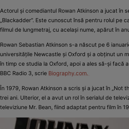
Actorul şi comediantul Rowan Atkinson a jucat în se
„Blackadder”. Este cunoscut însă pentru rolul pe care
filmul de lungmetraj, cu acelaşi nume, apărut în an
Rowan Sebastian Atkinson s-a născut pe 6 ianuarie
universităţile Newcastle şi Oxford şi a obţinut un m
în timp ce studia la Oxford, apoi a ales să-şi facă 
BBC Radio 3, scrie
Biography.com.
În 1979, Rowan Atkinson a scris şi a jucat în „Not 
trei ani. Ulterior, el a avut un rol în serialul de tel
televiziune Mr. Bean, fiind adaptat pentru film în