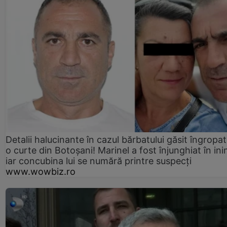
Detalii halucinante în cazul bărbatului găsit îngropat
o curte din Botoșani! Marinel a fost înjunghiat în ini
iar concubina lui se numără printre suspecți
www.wowbiz.ro