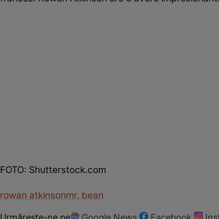
FOTO: Shutterstock.com
rowan atkinson
mr. bean
Urmărește-ne pe
Google News
Facebook
In