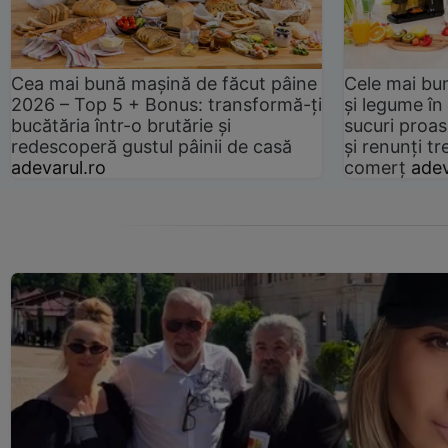
Cea mai bună mașină de făcut pâine
Cele mai bu
2026 – Top 5 + Bonus: transformă-ți
și legume în
bucătăria într-o brutărie și
sucuri proas
redescoperă gustul pâinii de casă
și renunți tr
adevarul.ro
comerț
adev