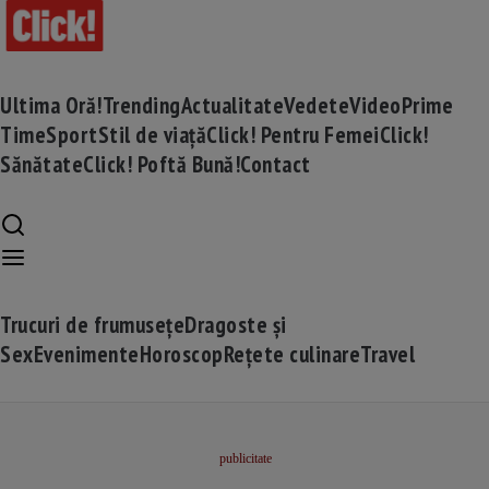
Ultima Oră!
Trending
Actualitate
Vedete
Video
Prime
Time
Sport
Stil de viață
Click! Pentru Femei
Click!
Sănătate
Click! Poftă Bună!
Contact
Trucuri de frumusețe
Dragoste și
Sex
Evenimente
Horoscop
Rețete culinare
Travel