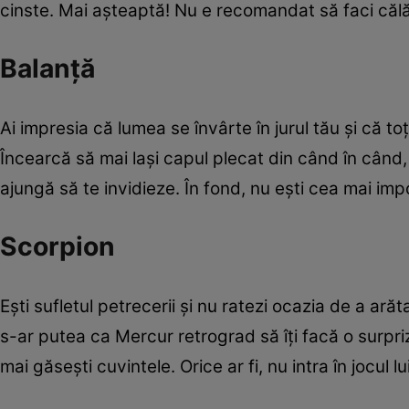
cinste. Mai aşteaptă! Nu e recomandat să faci călă
Balanţă
Ai impresia că lumea se învârte în jurul tău şi că to
Încearcă să mai laşi capul plecat din când în când, 
ajungă să te invidieze. În fond, nu eşti cea mai im
Scorpion
Eşti sufletul petrecerii şi nu ratezi ocazia de a arăta 
s-ar putea ca Mercur retrograd să îţi facă o surpriză
mai găseşti cuvintele. Orice ar fi, nu intra în jocul lui