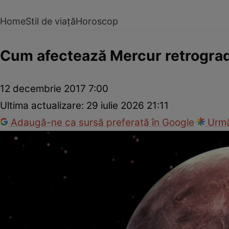
Home
Stil de viață
Horoscop
Cum afectează Mercur retrograd 
12 decembrie 2017 7:00
Ultima actualizare:
29 iulie 2026 21:11
Adaugă-ne ca sursă preferată în Google
Urmă