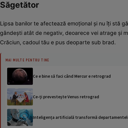
Săgetător
Lipsa banilor te afectează emoţional şi nu îţi stă g
gândeşti atât de negativ, deoarece vei atrage şi ma
Crăciun, cadoul tău e pus deoparte sub brad.
MAI MULTE PENTRU TINE
Ce e bine să faci când Mercur e retrograd
Ce-ţi prevesteşte Venus retrograd
Inteligența artificială transformă departamentele