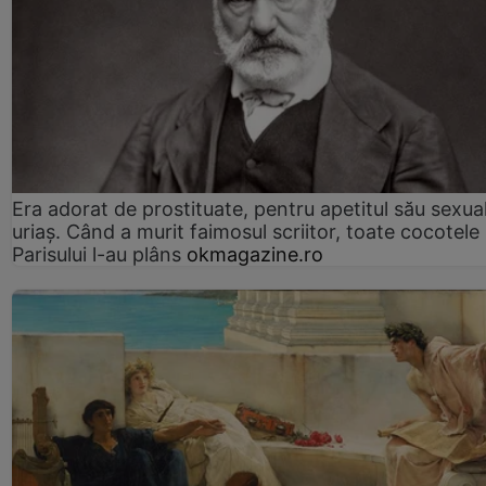
Era adorat de prostituate, pentru apetitul său sexua
uriaș. Când a murit faimosul scriitor, toate cocotele
Parisului l-au plâns
okmagazine.ro