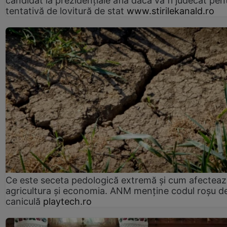
candidat la prezidențiale află dacă va fi judecat pen
tentativă de lovitură de stat
www.stirilekanald.ro
Ce este seceta pedologică extremă și cum afectea
agricultura și economia. ANM menține codul roșu d
caniculă
playtech.ro