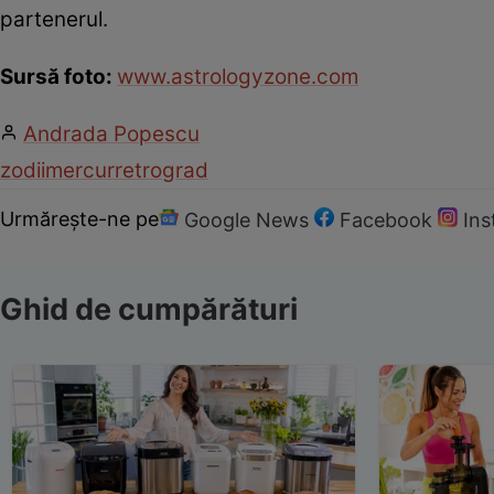
partenerul.
Sursă foto:
www.astrologyzone.com
Andrada Popescu
zodii
mercur
retrograd
Urmărește-ne pe
Google News
Facebook
In
Ghid de cumpărături