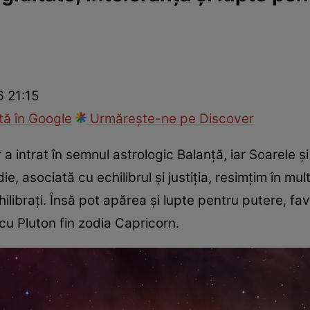
cop
Rețete culinare
Travel
6 21:15
ă în Google
Urmărește-ne pe Discover
a intrat în semnul astrologic Balanță, iar Soarele ș
, asociată cu echilibrul și justiția, resimțim în mul
hilibrați. Însă pot apărea și lupte pentru putere, f
cu Pluton fin zodia Capricorn.