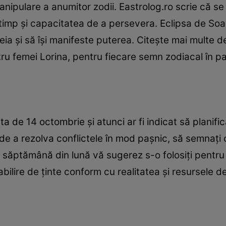
nipulare a anumitor zodii. Eastrolog.ro scrie că se 
i timp și capacitatea de a persevera. Eclipsa de Soa
eia și să își manifeste puterea. Citește mai multe deta
tru femei Lorina, pentru fiecare semn zodiacal în pa
a de 14 octombrie și atunci ar fi indicat să planifi
de a rezolva conflictele în mod pașnic, să semnați
 săptămână din lună vă sugerez s-o folosiți pentru 
bilire de ținte conform cu realitatea și resursele d