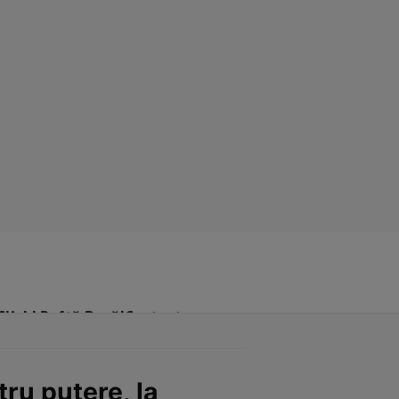
Click! Poftă Bună!
Contact
tru putere, la