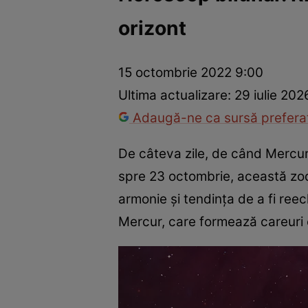
orizont
Trucuri de frumusețe
Dragoste și Sex
Evenimente
Horos
15 octombrie 2022 9:00
Ultima actualizare:
29 iulie 202
Adaugă-ne ca sursă preferat
De câteva zile, de când Mercur 
spre 23 octombrie, această zodie
armonie și tendința de a fi reec
Mercur, care formează careuri 