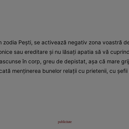
în zodia Pești, se activează negativ zona voastră d
onice sau ereditare și nu lăsați apatia să vă cupr
ascunse în corp, greu de depistat, așa că mare grijă! N
icată menținerea bunelor relații cu prietenii, cu șefii