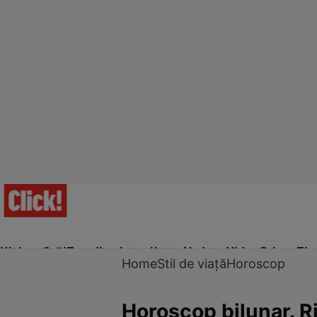
Ultima Oră!
Trending
Actualitate
Vedete
Video
Prime Ti
Home
Stil de viață
Horoscop
Horoscop bilunar. Ri