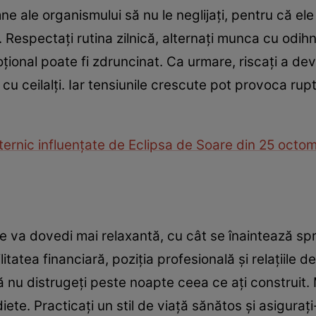
 ale organismului să nu le neglijați, pentru că ele 
. Respectați rutina zilnică, alternați munca cu odih
onal poate fi zdruncinat. Ca urmare, riscați a deveni 
 cu ceilalți. Iar tensiunile crescute pot provoca rup
uternic influențate de Eclipsa de Soare din 25 octo
 va dovedi mai relaxantă, cu cât se înaintează spr
tatea financiară, poziția profesională și relațiile de
 să nu distrugeți peste noapte ceea ce ați construit
diete. Practicați un stil de viață sănătos și asigura