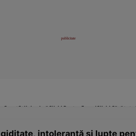
me
Sport
Stil de viață
Click! Pentru Femei
Click! Sănătate
giditate, intoleranță și lupte pen