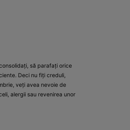
onsolidați, să parafați orice
ente. Deci nu fiți creduli,
ombrie, veți avea nevoie de
celi, alergii sau revenirea unor