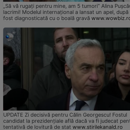
„Să vă rugați pentru mine, am 5 tumori” Alina Pușcău
lacrimi! Modelul internațional a lansat un apel, după
fost diagnosticată cu o boală gravă
www.wowbiz.r
UPDATE Zi decisivă pentru Călin Georgescu! Fostul
candidat la prezidențiale află dacă va fi judecat pen
tentativă de lovitură de stat
www.stirilekanald.ro