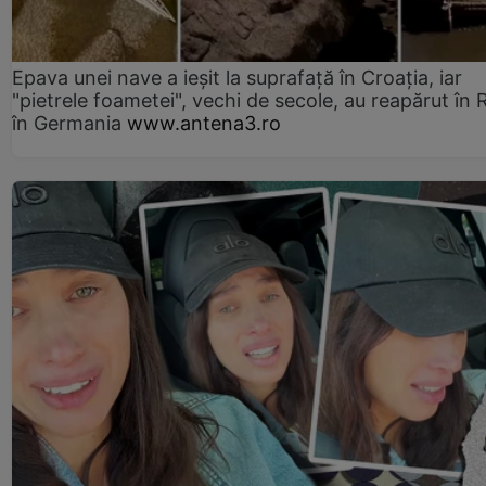
Epava unei nave a ieșit la suprafață în Croația, iar
"pietrele foametei", vechi de secole, au reapărut în R
în Germania
www.antena3.ro