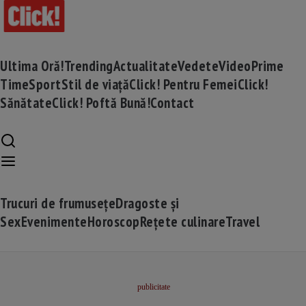
Ultima Oră!
Trending
Actualitate
Vedete
Video
Prime
Time
Sport
Stil de viață
Click! Pentru Femei
Click!
Sănătate
Click! Poftă Bună!
Contact
Trucuri de frumusețe
Dragoste și
Sex
Evenimente
Horoscop
Rețete culinare
Travel