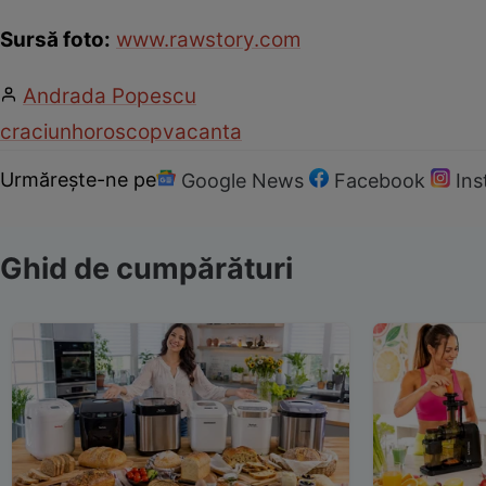
Sursă foto:
www.rawstory.com
Andrada Popescu
craciun
horoscop
vacanta
Urmărește-ne pe
Google News
Facebook
In
Ghid de cumpărături