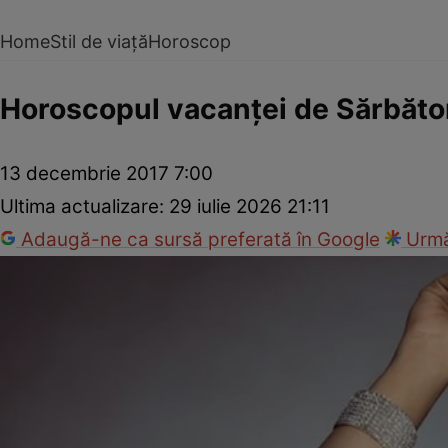
Home
Stil de viață
Horoscop
Horoscopul vacanţei de Sărbăto
13 decembrie 2017 7:00
Ultima actualizare:
29 iulie 2026 21:11
Adaugă-ne ca sursă preferată în Google
Urmă