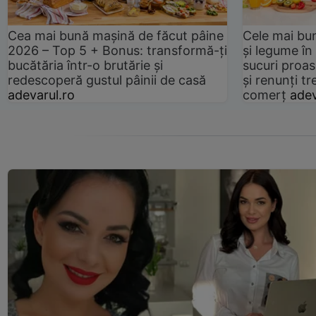
Cea mai bună mașină de făcut pâine
Cele mai bu
2026 – Top 5 + Bonus: transformă-ți
și legume în
bucătăria într-o brutărie și
sucuri proas
redescoperă gustul pâinii de casă
și renunți tr
adevarul.ro
comerț
adev