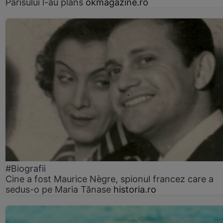
Parisului l-au plâns
okmagazine.ro
#Biografii
Cine a fost Maurice Nègre, spionul francez care a
sedus-o pe Maria Tănase
historia.ro