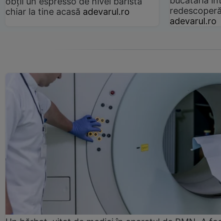
bucătăria înt
obții un espresso de nivel barista
redescoperă 
chiar la tine acasă
adevarul.ro
adevarul.ro