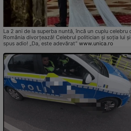
La 2 ani de la superba nuntă, încă un cuplu celebru 
România divorțează! Celebrul politician și soția lui ș
spus adio! „Da, este adevărat”
www.unica.ro