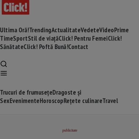
Ultima Oră!
Trending
Actualitate
Vedete
Video
Prime
Time
Sport
Stil de viață
Click! Pentru Femei
Click!
Sănătate
Click! Poftă Bună!
Contact
Trucuri de frumusețe
Dragoste și
Sex
Evenimente
Horoscop
Rețete culinare
Travel