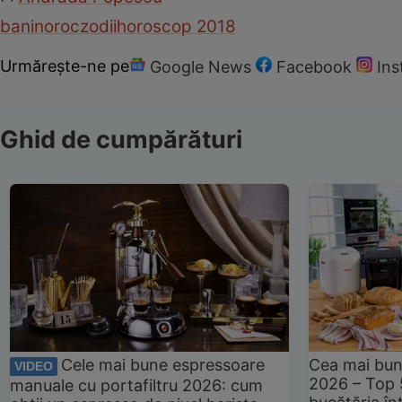
bani
noroc
zodii
horoscop 2018
Urmărește-ne pe
Google News
Facebook
In
Ghid de cumpărături
Cele mai bune espressoare
Cea mai bun
VIDEO
2026 – Top 
manuale cu portafiltru 2026: cum