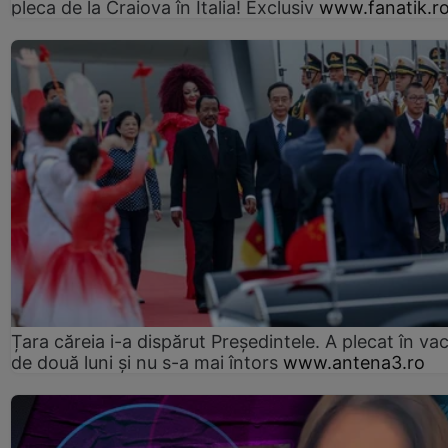
pleca de la Craiova în Italia! Exclusiv
www.fanatik.r
Țara căreia i-a dispărut Președintele. A plecat în va
de două luni și nu s-a mai întors
www.antena3.ro