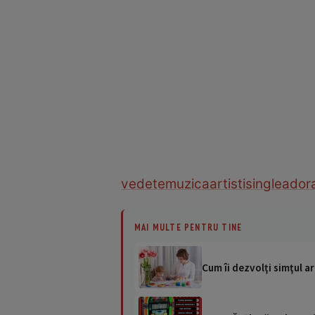
vedete
muzica
artisti
single
ador
MAI MULTE PENTRU TINE
Cum îi dezvolţi simţul ar