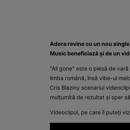
Adora revine cu un nou single 
Music beneficiază şi de un vide
"All gone" este o piesă de vară 
limba română, însă vibe-ul melo
Cris Blaziny scenariul videocli
mulţumită de rezultat şi sper să
Videoclipul, pe care îl puteţi vi