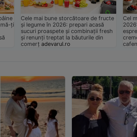
pâine
Cele mai bune storcătoare de fructe
Cel m
rmă-ți
și legume în 2026: prepari acasă
2026
sucuri proaspete și combinații fresh
espre
să
și renunți treptat la băuturile din
cremo
comerț
adevarul.ro
cafen