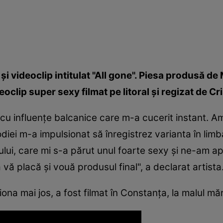
şi videoclip intitulat "All gone". Piesa produsă d
oclip super sexy filmat pe litoral şi regizat de Cr
cu influenţe balcanice care m-a cucerit instant. Am 
diei m-a impulsionat să înregistrez varianta în lim
pului, care mi s-a părut unul foarte sexy şi ne-am a
 vă placă şi vouă produsul final", a declarat artista
ziona mai jos, a fost filmat în Constanţa, la malul mări