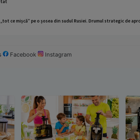
itat
 „tot ce mișcă” pe o șosea din sudul Rusiei. Drumul strategic de ap
s
Facebook
Instagram