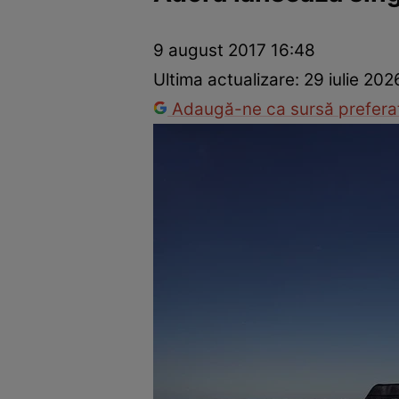
Vedete internaționale
Vedete românești
Interviurile Cli
9 august 2017 16:48
Ultima actualizare:
29 iulie 20
Adaugă-ne ca sursă preferat