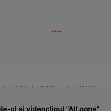
me
Sport
Stil de viață
Click! Pentru Femei
Click! Sănătate
e-ul şi videoclipul "All gone"