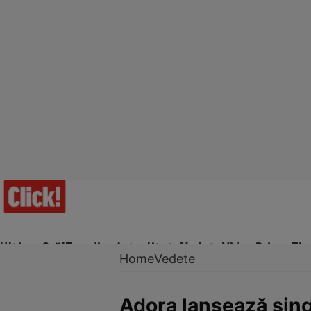
Ultima Oră!
Trending
Actualitate
Vedete
Video
Prime Ti
Home
Vedete
Adora lansează singl