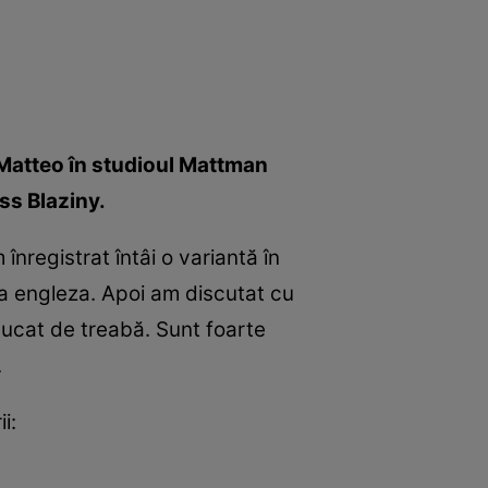
e Matteo în studioul Mattman
iss Blaziny.
înregistrat întâi o variantă în
ba engleza. Apoi am discutat cu
pucat de treabă. Sunt foarte
.
i: