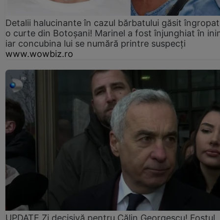
Detalii halucinante în cazul bărbatului găsit îngropat
o curte din Botoșani! Marinel a fost înjunghiat în ini
iar concubina lui se numără printre suspecți
www.wowbiz.ro
UPDATE Zi decisivă pentru Călin Georgescu! Fostul