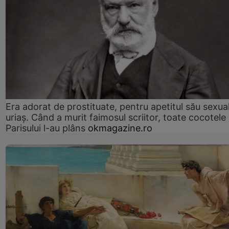
Era adorat de prostituate, pentru apetitul său sexua
uriaș. Când a murit faimosul scriitor, toate cocotele
Parisului l-au plâns
okmagazine.ro