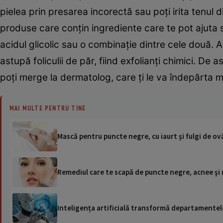
pielea prin presarea incorectă sau poţi irita tenul 
produse care conţin ingrediente care te pot ajuta s
acidul glicolic sau o combinaţie dintre cele două. A
astupă foliculii de păr, fiind exfolianţi chimici. D
poţi merge la dermatolog, care ţi le va îndepărta 
MAI MULTE PENTRU TINE
Mască pentru puncte negre, cu iaurt şi fulgi de ov
Remediul care te scapă de puncte negre, acnee şi 
Inteligența artificială transformă departamentele