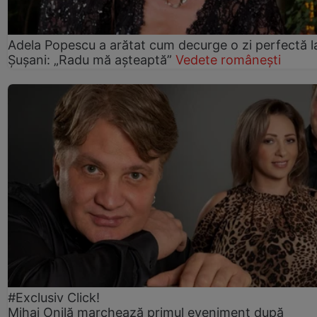
Adela Popescu a arătat cum decurge o zi perfectă l
Șușani: „Radu mă așteaptă”
Vedete românești
#Exclusiv Click!
Mihai Onilă marchează primul eveniment după