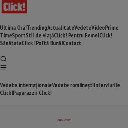
Ultima Oră!
Trending
Actualitate
Vedete
Video
Prime
Time
Sport
Stil de viață
Click! Pentru Femei
Click!
Sănătate
Click! Poftă Bună!
Contact
Vedete internaționale
Vedete românești
Interviurile
Click!
Paparazzii Click!