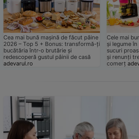
Cea mai bună mașină de făcut pâine
Cele mai bu
2026 – Top 5 + Bonus: transformă-ți
și legume în
bucătăria într-o brutărie și
sucuri proas
redescoperă gustul pâinii de casă
și renunți tr
adevarul.ro
comerț
adev