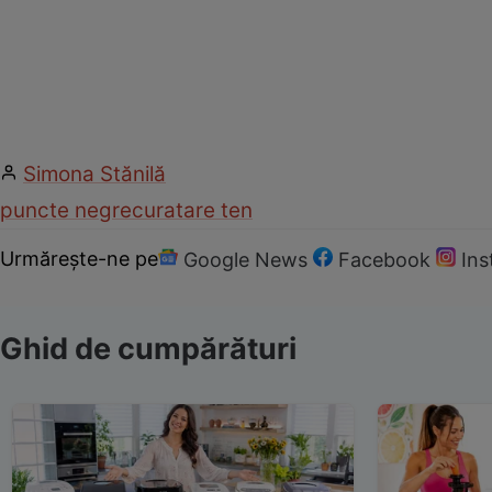
Simona Stănilă
puncte negre
curatare ten
Urmărește-ne pe
Google News
Facebook
In
Ghid de cumpărături