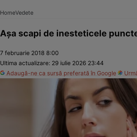
Home
Vedete
Aşa scapi de inesteticele punct
7 februarie 2018 8:00
Ultima actualizare:
29 iulie 2026 23:44
Adaugă-ne ca sursă preferată în Google
Urmă