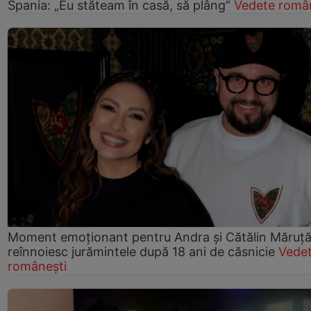
Spania: „Eu stăteam în casă, să plâng”
Vedete româ
Moment emoționant pentru Andra și Cătălin Măruță!
reînnoiesc jurămintele după 18 ani de căsnicie
Vede
românești