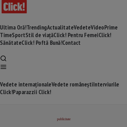
Ultima Oră!
Trending
Actualitate
Vedete
Video
Prime
Time
Sport
Stil de viață
Click! Pentru Femei
Click!
Sănătate
Click! Poftă Bună!
Contact
Vedete internaționale
Vedete românești
Interviurile
Click!
Paparazzii Click!