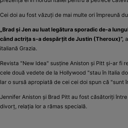
prezenţa ei în nordul Italiei pentru a petrece câteva 
Cei doi au fost văzuţi de mai multe ori împreună du
„Brad şi Jen au luat legătura sporadic de-a lungul
când actriţa s-a despărţit de Justin (Theroux)”,
a
italiană Grazia.
Revista "New Idea" susţine Aniston şi Pitt şi-ar fi r
cele două vedete de la Hollywood "stau în Italia d
Iar o sursă apropiată de cei cei doi spun că "sunt î
Jennifer Aniston şi Brad Pitt au fost căsătoriţi într
divorţ, relaţia lor a rămas specială.