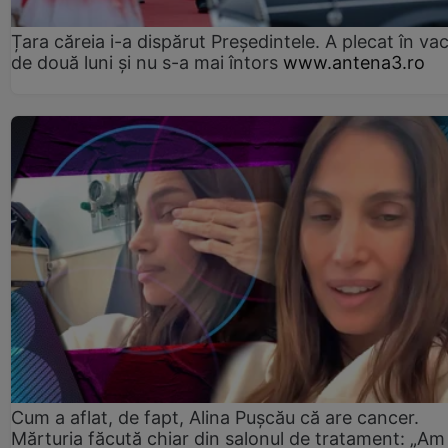
Țara căreia i-a dispărut Președintele. A plecat în va
de două luni și nu s-a mai întors
www.antena3.ro
Cum a aflat, de fapt, Alina Pușcău că are cancer.
Mărturia făcută chiar din salonul de tratament: „Am