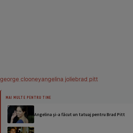
george clooney
angelina jolie
brad pitt
MAI MULTE PENTRU TINE
Angelina şi-a făcut un tatuaj pentru Brad Pitt