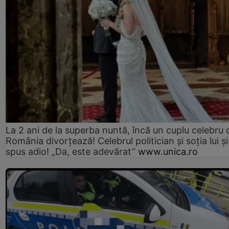
La 2 ani de la superba nuntă, încă un cuplu celebru 
România divorțează! Celebrul politician și soția lui ș
spus adio! „Da, este adevărat”
www.unica.ro