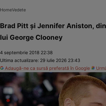
Home
Vedete
Brad Pitt şi Jennifer Aniston, di
lui George Clooney
4 septembrie 2018 22:38
Ultima actualizare:
29 iulie 2026 23:43
Adaugă-ne ca sursă preferată în Google
Urmă