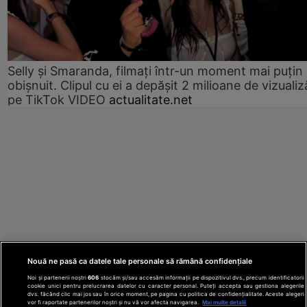
Selly și Smaranda, filmați într-un moment mai puțin
obișnuit. Clipul cu ei a depășit 2 milioane de vizualiz
pe TikTok VIDEO
actualitate.net
Nouă ne pasă ca datele tale personale să rămână confidențiale
Noi și partenerii noștri
606
stocăm și/sau accesăm informații pe dispozitivul dvs., precum identificatorii
cookie unici pentru prelucrarea datelor cu caracter personal. Puteți accepta sau gestiona alegerile
dvs. făcând clic mai jos sau în orice moment, pe pagina cu politica de confidențialitate. Aceste alegeri
vor fi raportate partenerilor noștri și nu vă vor afecta navigarea.
Mai multe detalii