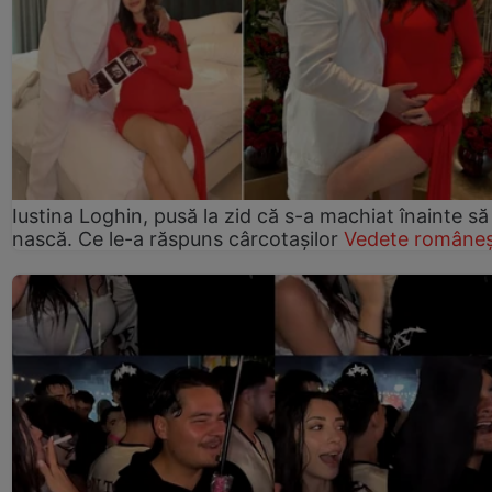
Iustina Loghin, pusă la zid că s-a machiat înainte să
nască. Ce le-a răspuns cârcotașilor
Vedete româneș