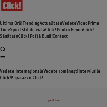
Ultima Oră!
Trending
Actualitate
Vedete
Video
Prime
Time
Sport
Stil de viață
Click! Pentru Femei
Click!
Sănătate
Click! Poftă Bună!
Contact
Vedete internaționale
Vedete românești
Interviurile
Click!
Paparazzii Click!