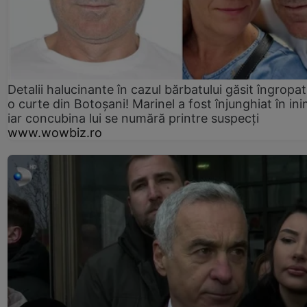
Detalii halucinante în cazul bărbatului găsit îngropat
o curte din Botoșani! Marinel a fost înjunghiat în ini
iar concubina lui se numără printre suspecți
www.wowbiz.ro