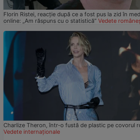
Florin Ristei, reacție după ce a fost pus la zid în med
online: „Am răspuns cu o statistică”
Vedete româneș
Charlize Theron, într-o fustă de plastic pe covorul 
Vedete internaționale