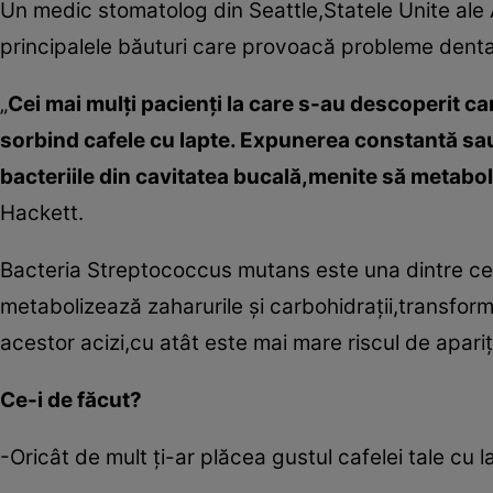
Un medic stomatolog din Seattle,Statele Unite ale Am
principalele băuturi care provoacă probleme dentare
„
Cei mai mulţi pacienţi la care s-au descoperit car
sorbind cafele cu lapte. Expunerea constantă sau
bacteriile din cavitatea bucală,menite să metabo
Hackett.
Bacteria Streptococcus mutans este una dintre cel
metabolizează zaharurile şi carbohidraţii,transfor
acestor acizi,cu atât este mai mare riscul de apariţie
Ce-i de făcut?
-Oricât de mult ţi-ar plăcea gustul cafelei tale cu 