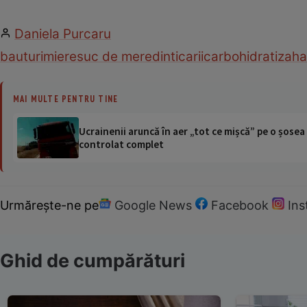
Daniela Purcaru
bauturi
miere
suc de mere
dinti
carii
carbohidrati
zaha
MAI MULTE PENTRU TINE
Ucrainenii aruncă în aer „tot ce mișcă” pe o șose
controlat complet
Urmărește-ne pe
Google News
Facebook
In
Ghid de cumpărături