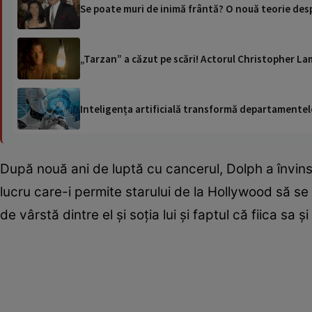
Se poate muri de inimă frântă? O nouă teorie des
„Tarzan” a căzut pe scări! Actorul Christopher Lam
Inteligența artificială transformă departamentele
După nouă ani de luptă cu cancerul, Dolph a învin
lucru care-i permite starului de la Hollywood să se
de vârstă dintre el și soția lui și faptul că fiica sa 