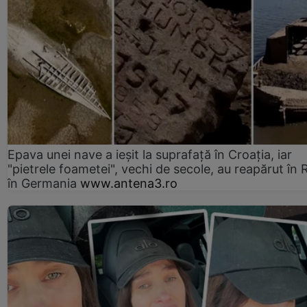
Epava unei nave a ieșit la suprafață în Croația, iar
"pietrele foametei", vechi de secole, au reapărut în R
în Germania
www.antena3.ro