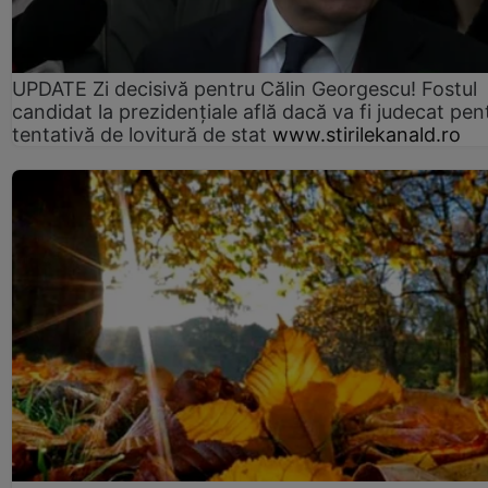
UPDATE Zi decisivă pentru Călin Georgescu! Fostul
candidat la prezidențiale află dacă va fi judecat pen
tentativă de lovitură de stat
www.stirilekanald.ro