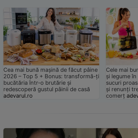
Cea mai bună mașină de făcut pâine
Cele mai bu
2026 – Top 5 + Bonus: transformă-ți
și legume în
bucătăria într-o brutărie și
sucuri proas
redescoperă gustul pâinii de casă
și renunți tr
adevarul.ro
comerț
adev