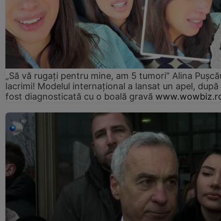
„Să vă rugați pentru mine, am 5 tumori” Alina Pușcău
lacrimi! Modelul internațional a lansat un apel, după
fost diagnosticată cu o boală gravă
www.wowbiz.r