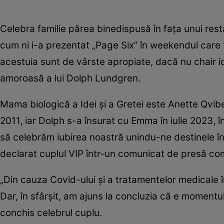
Celebra familie părea binedispusă în fața unui rest
cum ni i-a prezentat „Page Six” în weekendul care to
acestuia sunt de vârste apropiate, dacă nu chair id
amoroasă a lui Dolph Lundgren.
Mama biologică a Idei și a Gretei este Anette Qvib
2011, iar Dolph s-a însurat cu Emma în iulie 2023, 
să celebrăm iubirea noastră unindu-ne destinele în v
declarat cuplul VIP într-un comunicat de presă co
„Din cauza Covid-ului și a tratamentelor medicale 
Dar, în sfârșit, am ajuns la concluzia că e momentul 
conchis celebrul cuplu.