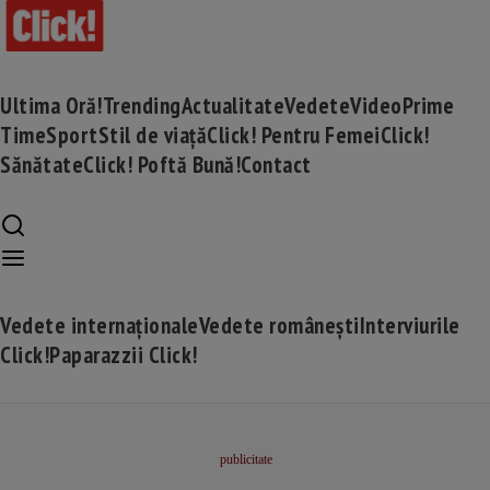
Ultima Oră!
Trending
Actualitate
Vedete
Video
Prime
Time
Sport
Stil de viață
Click! Pentru Femei
Click!
Sănătate
Click! Poftă Bună!
Contact
Vedete internaționale
Vedete românești
Interviurile
Click!
Paparazzii Click!