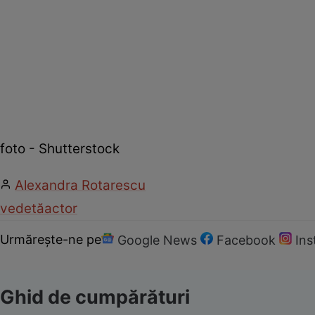
foto - Shutterstock
Alexandra Rotarescu
vedetă
actor
Urmărește-ne pe
Google News
Facebook
In
Ghid de cumpărături