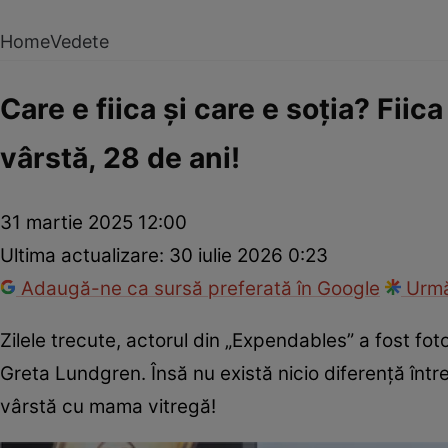
Home
Vedete
Care e fiica și care e soția? Fiic
vârstă, 28 de ani!
31 martie 2025 12:00
Ultima actualizare:
30 iulie 2026 0:23
Adaugă-ne ca sursă preferată în Google
Urmă
Zilele trecute, actorul din „Expendables” a fost fot
Greta Lundgren. Însă nu există nicio diferență între
vârstă cu mama vitregă!