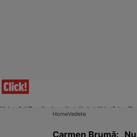
Ultima Oră!
Trending
Actualitate
Vedete
Video
Prime Ti
Home
Vedete
Carmen Brumă: „Nu-