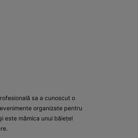
profesională sa a cunoscut o
la evenimente organizate pentru
şi este mămica unui băieţel
re.