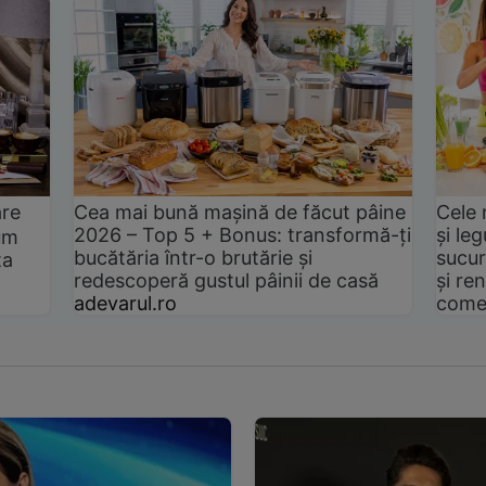
are
Cea mai bună mașină de făcut pâine
Cele 
2026 – Top 5 + Bonus: transformă-ți
și le
um
bucătăria într-o brutărie și
sucur
ta
redescoperă gustul pâinii de casă
și ren
adevarul.ro
come