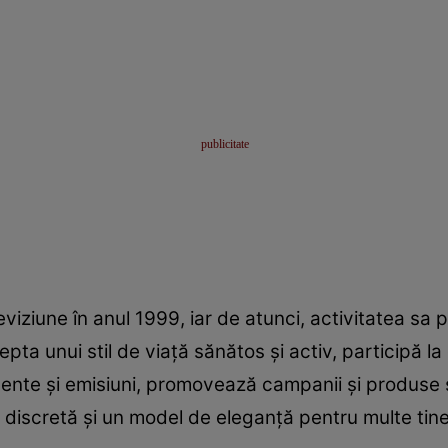
iziune în anul 1999, iar de atunci, activitatea sa 
ta unui stil de viaţă sănătos şi activ, participă 
ente şi emisiuni, promovează campanii şi produse 
e discretă şi un model de eleganţă pentru multe tine