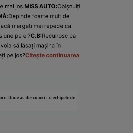
e mai jos.
MISS AUTO:
Obişnuiţi
MĂ:
Depinde foarte mult de
acă mergeţi mai repede ca
esiune pe el?
C.B:
Recunosc ca
voia să lăsaţi maşina în
ţi pe jos?
Citeşte continuarea
ci ore. Unde au descoperit-o echipele de