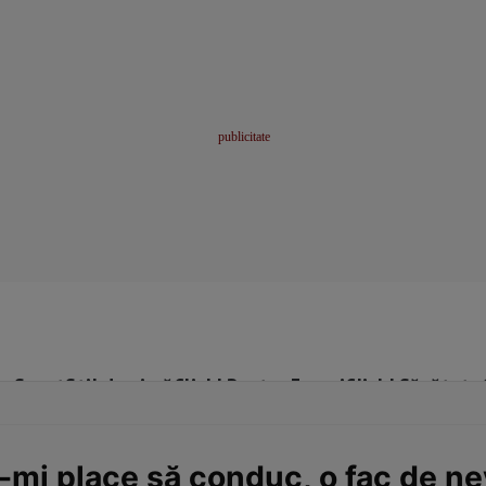
me
Sport
Stil de viață
Click! Pentru Femei
Click! Sănătate
mi place să conduc, o fac de ne