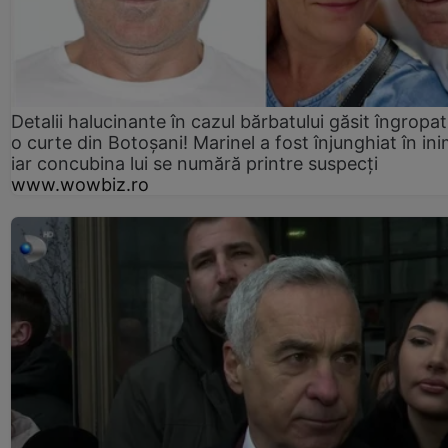
Detalii halucinante în cazul bărbatului găsit îngropat
o curte din Botoșani! Marinel a fost înjunghiat în ini
iar concubina lui se numără printre suspecți
www.wowbiz.ro