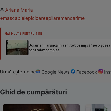
Ariana Maria
+masca
piele
picioare
epilare
mancarime
MAI MULTE PENTRU TINE
Ucrainenii aruncă în aer „tot ce mișcă” pe o șose
controlat complet
Urmărește-ne pe
Google News
Facebook
In
Ghid de cumpărături