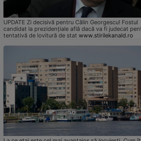
UPDATE Zi decisivă pentru Călin Georgescu! Fostul
candidat la prezidențiale află dacă va fi judecat pen
tentativă de lovitură de stat
www.stirilekanald.ro
La ce etaj este cel mai avantajos să locuiești. Cum îț