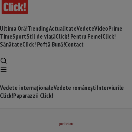
Ultima Oră!
Trending
Actualitate
Vedete
Video
Prime
Time
Sport
Stil de viață
Click! Pentru Femei
Click!
Sănătate
Click! Poftă Bună!
Contact
Vedete internaționale
Vedete românești
Interviurile
Click!
Paparazzii Click!