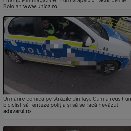
întâmple în magazine în urma apelului făcut de Ilie
Bolojan
www.unica.ro
Urmărire comică pe străzile din Iași. Cum a reușit u
biciclist să fenteze poliția și să se facă nevăzut
adevarul.ro