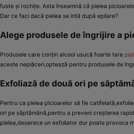
fuste şi rochiţe. Asta înseamnă că pielea picioarelor
Dar ce faci dacă pielea se irită după epilare?
Alege produsele de îngrijire a pie
Produsele care conţin alcool usucă foarte tare
pie
aceste neplăceri,optează pentru produsele de îngrij
Exfoliază de două ori pe săptăm
Pentru ca pielea picioarelor să fie catifelată,exfol
ori pe săptămână,pentru a preveni creşterea rapidă
pielea,deoarece un exfoliator dur poate provoca m