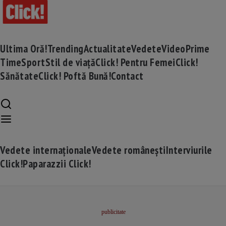
Ultima Oră!
Trending
Actualitate
Vedete
Video
Prime
Time
Sport
Stil de viață
Click! Pentru Femei
Click!
Sănătate
Click! Poftă Bună!
Contact
Vedete internaționale
Vedete românești
Interviurile
Click!
Paparazzii Click!