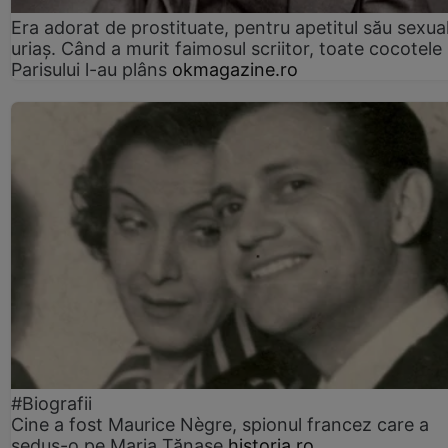
Era adorat de prostituate, pentru apetitul său sexua
uriaș. Când a murit faimosul scriitor, toate cocotele
Parisului l-au plâns
okmagazine.ro
#Biografii
Cine a fost Maurice Nègre, spionul francez care a
sedus-o pe Maria Tănase
historia.ro