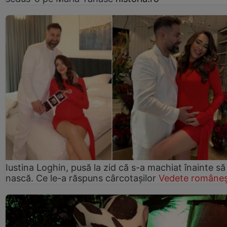
Iustina Loghin, pusă la zid că s-a machiat înainte să
nască. Ce le-a răspuns cârcotașilor
Vedete româneș