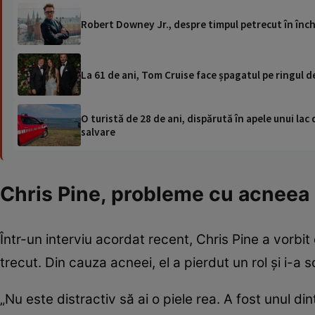
Robert Downey Jr., despre timpul petrecut în închi
La 61 de ani, Tom Cruise face șpagatul pe ringul d
O turistă de 28 de ani, dispărută în apele unui lac 
salvare
Chris Pine, probleme cu acneea
Într-un interviu acordat recent, Chris Pine a vorb
trecut. Din cauza acneei, el a pierdut un rol și i-a 
„Nu este distractiv să ai o piele rea. A fost unul 