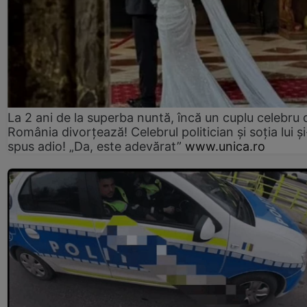
La 2 ani de la superba nuntă, încă un cuplu celebru 
România divorțează! Celebrul politician și soția lui ș
spus adio! „Da, este adevărat”
www.unica.ro