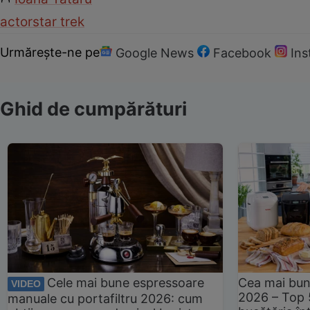
actor
star trek
Urmărește-ne pe
Google News
Facebook
In
Ghid de cumpărături
Cele mai bune espressoare
Cea mai bun
VIDEO
2026 – Top 
manuale cu portafiltru 2026: cum