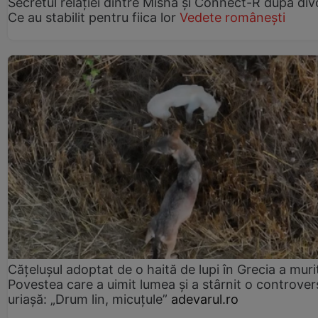
Secretul relației dintre Misha și Connect-R după div
Ce au stabilit pentru fiica lor
Vedete românești
Cățelușul adoptat de o haită de lupi în Grecia a muri
Povestea care a uimit lumea și a stârnit o controver
uriașă: „Drum lin, micuțule”
adevarul.ro