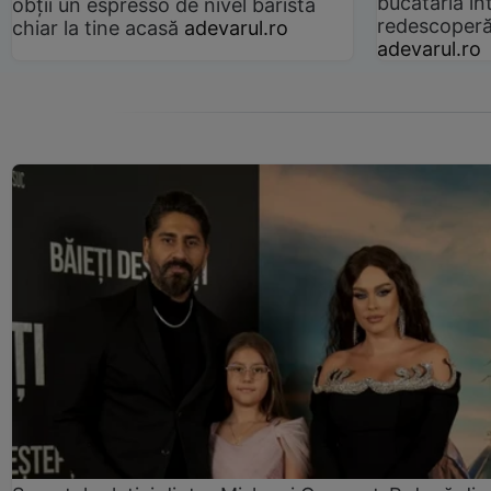
bucătăria înt
obții un espresso de nivel barista
redescoperă 
chiar la tine acasă
adevarul.ro
adevarul.ro