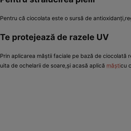
Pentru că ciocolata este o sursă de antioxidanţi,reg
Te protejează de razele UV
Prin aplicarea măştii faciale pe bază de ciocolată re
uita de ochelarii de soare,şi acasă aplică
măşti
cu c