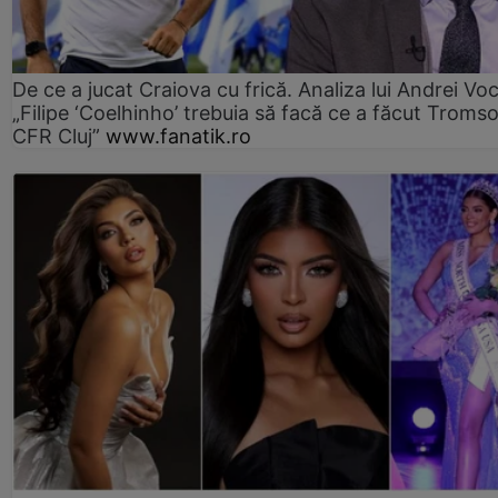
De ce a jucat Craiova cu frică. Analiza lui Andrei Voc
„Filipe ‘Coelhinho’ trebuia să facă ce a făcut Troms
CFR Cluj”
www.fanatik.ro