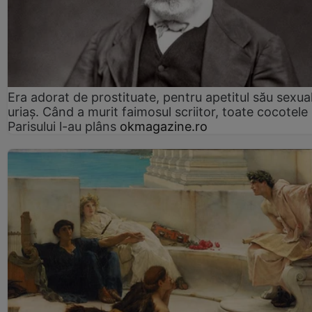
Era adorat de prostituate, pentru apetitul său sexua
uriaș. Când a murit faimosul scriitor, toate cocotele
Parisului l-au plâns
okmagazine.ro