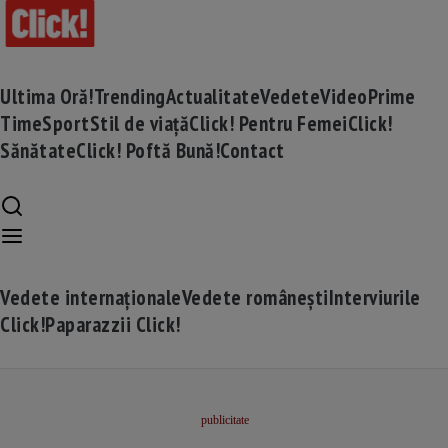
Ultima Oră!
Trending
Actualitate
Vedete
Video
Prime
Time
Sport
Stil de viață
Click! Pentru Femei
Click!
Sănătate
Click! Poftă Bună!
Contact
Vedete internaționale
Vedete românești
Interviurile
Click!
Paparazzii Click!