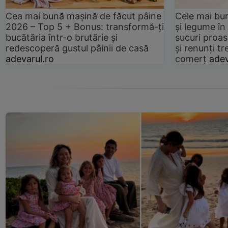
Cea mai bună mașină de făcut pâine
Cele mai bu
2026 – Top 5 + Bonus: transformă-ți
și legume în
bucătăria într-o brutărie și
sucuri proas
redescoperă gustul pâinii de casă
și renunți tr
adevarul.ro
comerț
adev