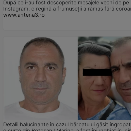
După ce i-au fost descoperite mesajele vechi de pe
Instagram, o regină a frumuseții a rămas fără coro
www.antena3.ro
Detalii halucinante în cazul bărbatului găsit îngropat
o curte din Botoșani! Marinel a fost înjunghiat în ini