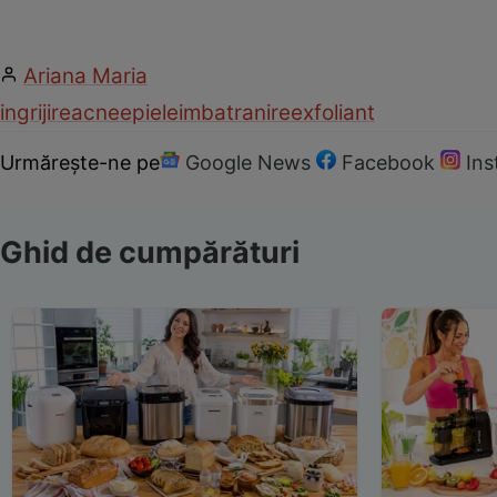
Ariana Maria
ingrijire
acnee
piele
imbatranire
exfoliant
Urmărește-ne pe
Google News
Facebook
In
Ghid de cumpărături