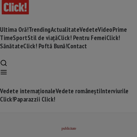
Ultima Oră!
Trending
Actualitate
Vedete
Video
Prime
Time
Sport
Stil de viață
Click! Pentru Femei
Click!
Sănătate
Click! Poftă Bună!
Contact
Vedete internaționale
Vedete românești
Interviurile
Click!
Paparazzii Click!