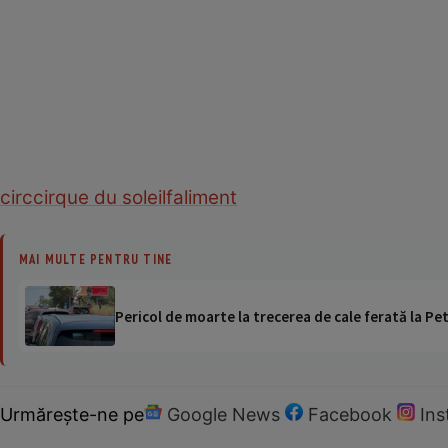
circ
cirque du soleil
faliment
MAI MULTE PENTRU TINE
Pericol de moarte la trecerea de cale ferată la Pet
Urmărește-ne pe
Google News
Facebook
In