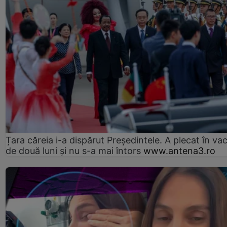
Țara căreia i-a dispărut Președintele. A plecat în va
de două luni și nu s-a mai întors
www.antena3.ro