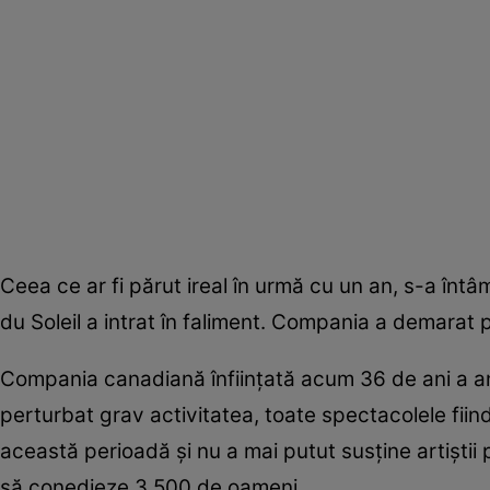
Ceea ce ar fi părut ireal în urmă cu un an, s-a în
du Soleil a intrat în faliment. Compania a demarat 
Compania canadiană înfiinţată acum 36 de ani a an
perturbat grav activitatea, toate spectacolele fiind
această perioadă şi nu a mai putut susţine artiştii p
să conedieze 3.500 de oameni.