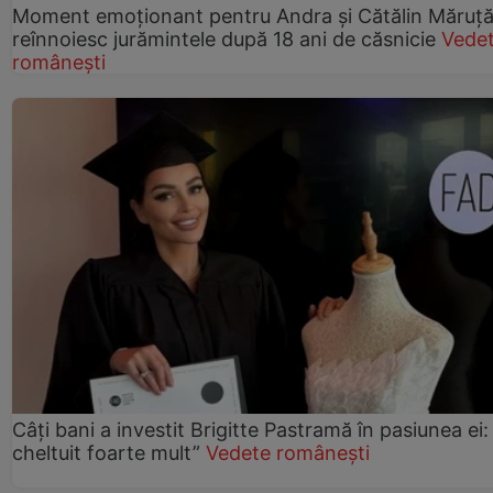
Moment emoționant pentru Andra și Cătălin Măruță!
reînnoiesc jurămintele după 18 ani de căsnicie
Vede
românești
Câți bani a investit Brigitte Pastramă în pasiunea ei
cheltuit foarte mult”
Vedete românești