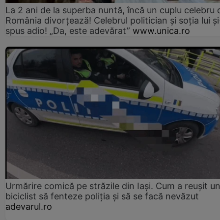
La 2 ani de la superba nuntă, încă un cuplu celebru 
România divorțează! Celebrul politician și soția lui ș
spus adio! „Da, este adevărat”
www.unica.ro
Urmărire comică pe străzile din Iași. Cum a reușit u
biciclist să fenteze poliția și să se facă nevăzut
adevarul.ro