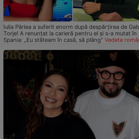
Iulia Pârlea a suferit enorm după despărțirea de Gab
Torje! A renunțat la carieră pentru el și s-a mutat în
Spania: „Eu stăteam în casă, să plâng”
Vedete româ