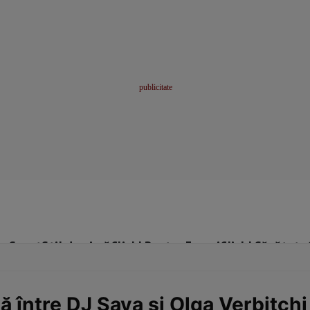
me
Sport
Stil de viață
Click! Pentru Femei
Click! Sănătate
ă între DJ Sava şi Olga Verbiţchi