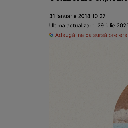
Vedete internaționale
Vedete românești
Interviurile Cli
31 ianuarie 2018 10:27
Ultima actualizare:
29 iulie 20
Adaugă-ne ca sursă preferat