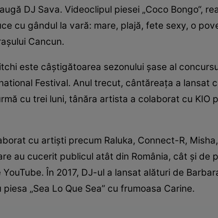
daugă DJ Sava. Videoclipul piesei „Coco Bongo“, re
duce cu gândul la vară: mare, plajă, fete sexy, o po
raşului Cancun.
tchi este câştigătoarea sezonului şase al concursul
tional Festival. Anul trecut, cântăreaţa a lansat ch
n urmă cu trei luni, tânăra artista a colaborat cu KIO
aborat cu artişti precum Raluka, Connect-R, Misha, 
care au cucerit publicul atât din România, cât şi de
e YouTube. În 2017, DJ-ul a lansat alături de Barbara
ru piesa „Sea Lo Que Sea” cu frumoasa Carine.