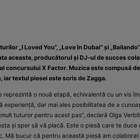
iturilor „I Loved You“, „Love în Dubai“ şi „Bailand
ata aceasta, producătorul şi DJ-ul de succes col
al concursului X Factor. Muzica este compusă de
 iar textul piesei este scris de Zagga.
 reprezintă o nouă etapă, echivalentă cu un vis împ
 experienţă, dar mai ales posibilitatea de a cunoaş
 mult tuturor pentru acest pas”, declară Olga Verbi
esta şi sper să vă placă. Este o piesă care te duce c
xic. Mă bucur că pentru această piesă am colaborat 