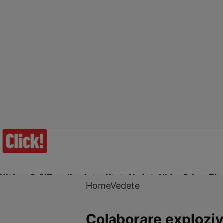
Ultima Oră!
Trending
Actualitate
Vedete
Video
Prime Ti
Home
Vedete
Colaborare exploziv