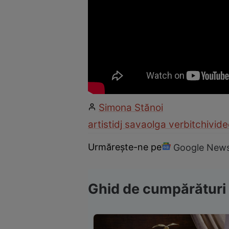
Simona Stănoi
artisti
dj sava
olga verbitchi
vide
Urmărește-ne pe
Google New
Ghid de cumpărături