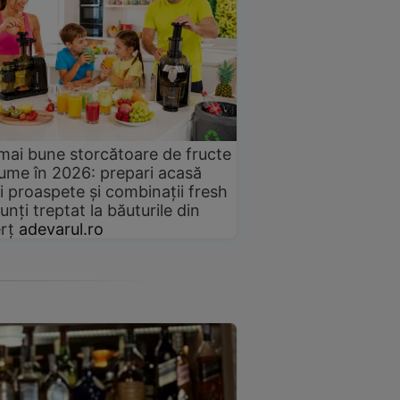
mai bune storcătoare de fructe
gume în 2026: prepari acasă
i proaspete și combinații fresh
unți treptat la băuturile din
rț
adevarul.ro