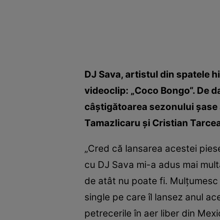
DJ Sava, artistul din spatele h
videoclip: „Coco Bongo“. De d
câştigătoarea sezonului şase 
Tamazlicaru şi Cristian Tarcea,
„Cred că lansarea acestei piese
cu DJ Sava mi-a adus mai multă
de atât nu poate fi. Mulţumesc
single pe care îl lansez anul ac
petrecerile în aer liber din Me