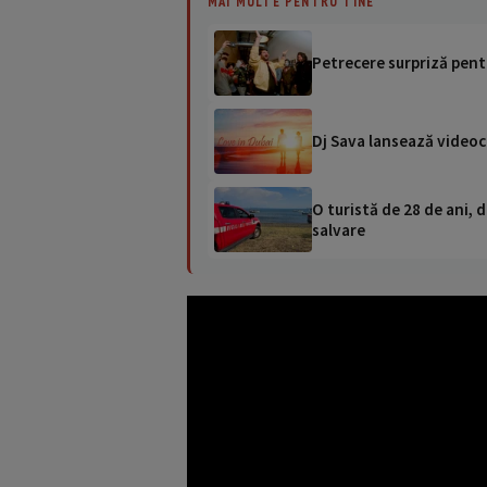
MAI MULTE PENTRU TINE
Petrecere surpriză pent
Dj Sava lansează videocl
O turistă de 28 de ani, d
salvare