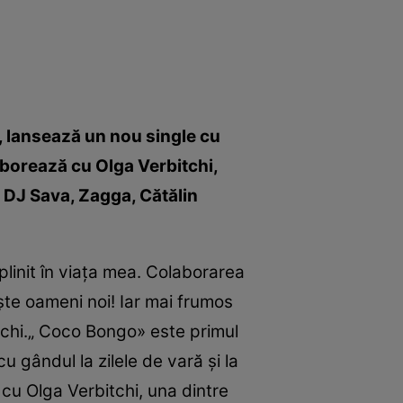
o“, lansează un nou single cu
aborează cu Olga Verbitchi,
 DJ Sava, Zagga, Cătălin
linit în viaţa mea. Colaborarea
te oameni noi! Iar mai frumos
tchi.„ Coco Bongo» este primul
u gândul la zilele de vară şi la
cu Olga Verbitchi, una dintre