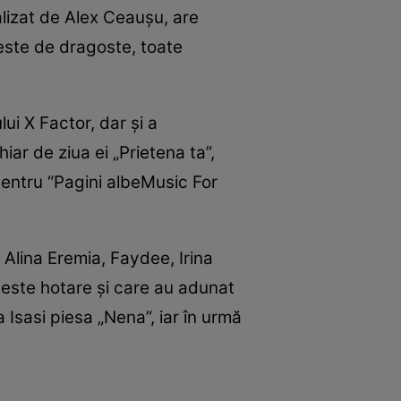
alizat de Alex Ceauşu, are
veste de dragoste, toate
ui X Factor, dar şi a
iar de ziua ei „Prietena ta”,
 pentru “Pagini albeMusic For
Alina Eremia, Faydee, Irina
 peste hotare şi care au adunat
 Isasi piesa „Nena”, iar în urmă