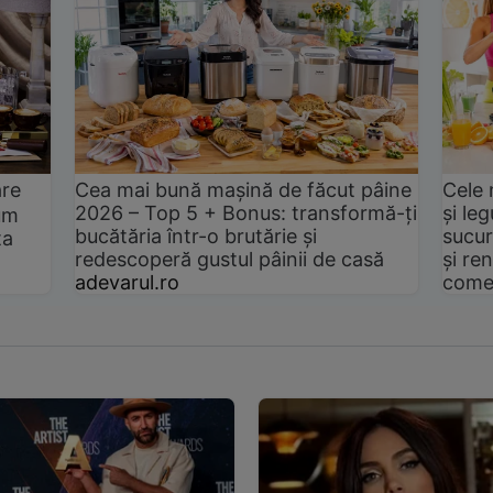
are
Cea mai bună mașină de făcut pâine
Cele 
2026 – Top 5 + Bonus: transformă-ți
și le
um
bucătăria într-o brutărie și
sucur
ta
redescoperă gustul pâinii de casă
și ren
adevarul.ro
come