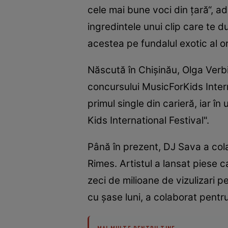
cele mai bune voci din ţară“, a
ingredintele unui clip care te 
acestea pe fundalul exotic al o
Născută în Chişinău, Olga Verbi
concursului MusicForKids Interna
primul single din carieră, iar î
Kids International Festival".
Până în prezent, DJ Sava a col
Rimes. Artistul a lansat piese 
zeci de milioane de vizulizari p
cu şase luni, a colaborat pent