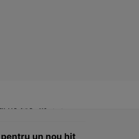
Click! Poftă Bună!
Contact
 pentru un nou hit