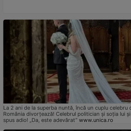
La 2 ani de la superba nuntă, încă un cuplu celebru 
România divorțează! Celebrul politician și soția lui ș
spus adio! „Da, este adevărat”
www.unica.ro