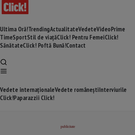
Ultima Oră!
Trending
Actualitate
Vedete
Video
Prime
Time
Sport
Stil de viață
Click! Pentru Femei
Click!
Sănătate
Click! Poftă Bună!
Contact
Vedete internaționale
Vedete românești
Interviurile
Click!
Paparazzii Click!