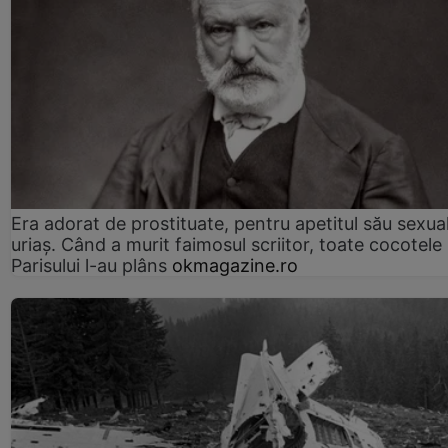
Era adorat de prostituate, pentru apetitul său sexua
uriaș. Când a murit faimosul scriitor, toate cocotele
Parisului l-au plâns
okmagazine.ro