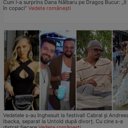
Cum l-a surprins Dana Nălbaru pe Dragoș Bucur: „Îl
în copaci”
Vedete românești
Vedetele s-au înghesuit la festival! Cabral și Andree
Ibacka, separat la Untold după divorț. Cu cine s-a
distrat fiecare
Vedete românești