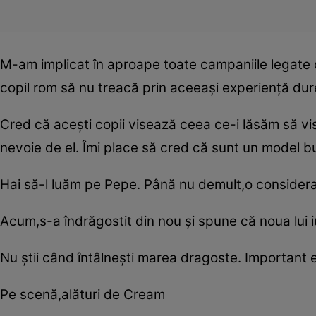
M-am implicat în aproape toate campaniile legate 
copil rom să nu treacă prin aceeaşi experienţă dur
Cred că aceşti copii visează ceea ce-i lăsăm să vis
nevoie de el. Îmi place să cred că sunt un model bu
Hai să-l luăm pe Pepe. Până nu demult,o considera 
Acum,s-a îndrăgostit din nou şi spune că noua lui iu
Nu ştii când întâlneşti marea dragoste. Important e
Pe scenă,alături de Cream