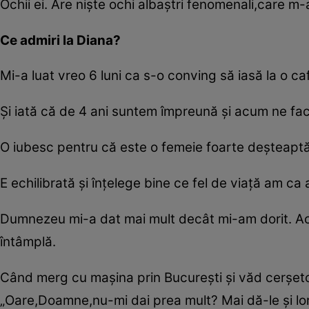
Ochii ei. Are nişte ochi albaştri fenomenali,care ­m
Ce admiri la Diana?
Mi-a luat vreo 6 luni ca s-o conving să iasă la o ca
Şi iată că de 4 ani suntem împreună şi acum ne fac
O iubesc pentru că este o femeie foarte deşteaptă 
E echilibrată şi înţelege bine ce fel de viaţă am ca 
Dumnezeu mi-a dat mai mult decât mi-am dorit. Acum
întâmplă.
Când merg cu maşina prin Bucureşti şi văd cerşeto
„Oare,Doamne,nu-mi dai prea mult? Mai dă-le şi lor