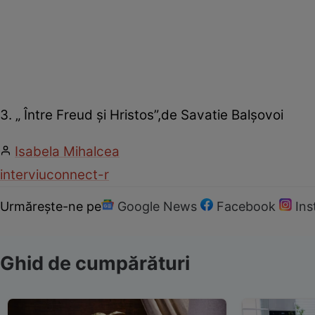
3. „ Între Freud şi Hristos”,de Savatie Balşovoi
Isabela Mihalcea
interviu
connect-r
Urmărește-ne pe
Google News
Facebook
In
Ghid de cumpărături