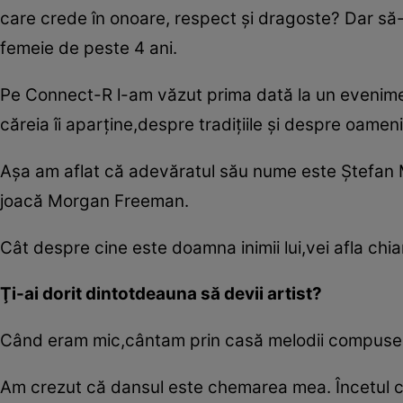
care crede în onoare, respect şi dragoste? Dar să-
femeie de peste 4 ani.
Pe Connect-R l-am văzut prima dată la un evenimen
căreia îi aparţine,despre tradiţiile şi despre oameni
Aşa am aflat că adevăratul său nume este Ştefan Mi
joacă Morgan Freeman.
Cât despre cine este doamna inimii lui,vei afla chiar
Ţi-ai dorit dintotdeauna să devii artist?
Când eram mic,cântam prin casă melodii compuse d
Am crezut că dansul este chemarea mea. Încetul c