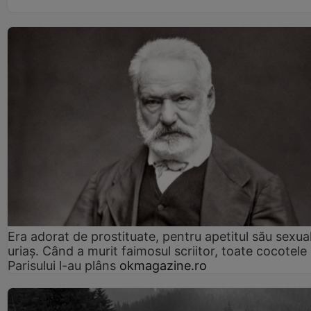
Era adorat de prostituate, pentru apetitul său sexua
uriaș. Când a murit faimosul scriitor, toate cocotele
Parisului l-au plâns
okmagazine.ro