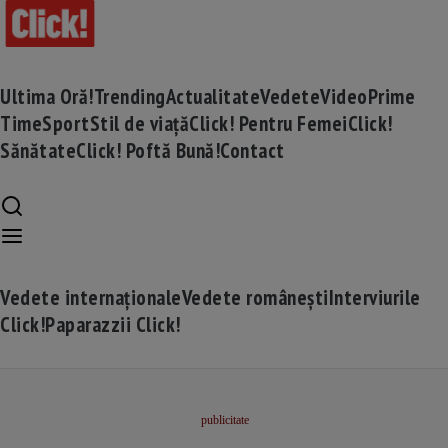
Ultima Oră!
Trending
Actualitate
Vedete
Video
Prime
Time
Sport
Stil de viață
Click! Pentru Femei
Click!
Sănătate
Click! Poftă Bună!
Contact
Vedete internaționale
Vedete românești
Interviurile
Click!
Paparazzii Click!