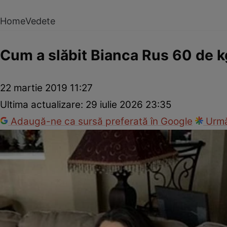
Home
Vedete
Cum a slăbit Bianca Rus 60 de k
22 martie 2019 11:27
Ultima actualizare:
29 iulie 2026 23:35
Adaugă-ne ca sursă preferată în Google
Urmă