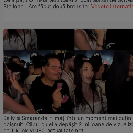
Ce a pățit Ornella Muti când a jucat alături de Sylve
Stallone: „Am făcut două bronșite”
Vedete internați
Selly și Smaranda, filmați într-un moment mai puțin
obișnuit. Clipul cu ei a depășit 2 milioane de vizualiz
pe TikTok VIDEO
actualitate.net