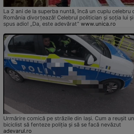
La 2 ani de la superba nuntă, încă un cuplu celebru 
România divorțează! Celebrul politician și soția lui ș
spus adio! „Da, este adevărat”
www.unica.ro
Urmărire comică pe străzile din Iași. Cum a reușit u
biciclist să fenteze poliția și să se facă nevăzut
adevarul.ro