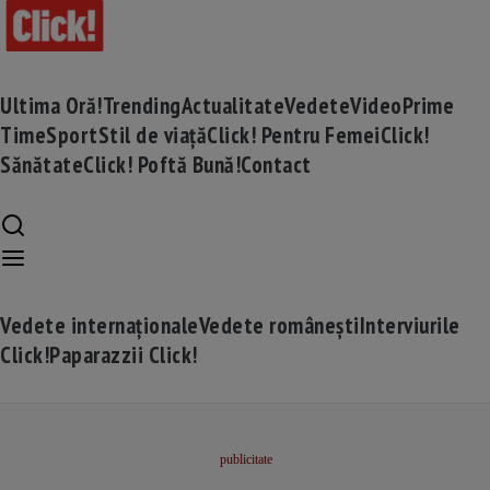
Ultima Oră!
Trending
Actualitate
Vedete
Video
Prime
Time
Sport
Stil de viață
Click! Pentru Femei
Click!
Sănătate
Click! Poftă Bună!
Contact
Vedete internaționale
Vedete românești
Interviurile
Click!
Paparazzii Click!