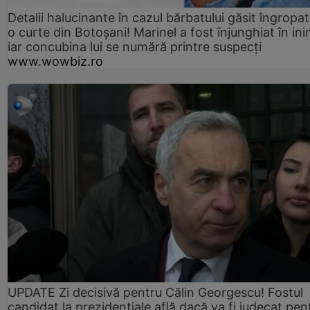
Detalii halucinante în cazul bărbatului găsit îngropat
o curte din Botoșani! Marinel a fost înjunghiat în ini
iar concubina lui se numără printre suspecți
www.wowbiz.ro
UPDATE Zi decisivă pentru Călin Georgescu! Fostul
candidat la prezidențiale află dacă va fi judecat pen