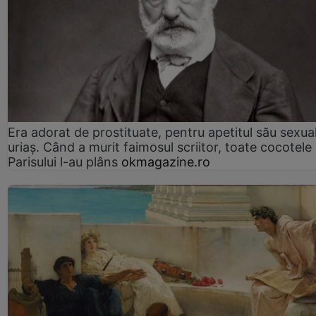
Era adorat de prostituate, pentru apetitul său sexua
uriaș. Când a murit faimosul scriitor, toate cocotele
Parisului l-au plâns
okmagazine.ro