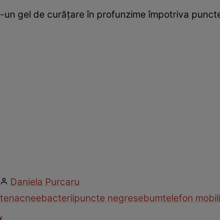
-un gel de curăţare în profunzime împotriva punctel
Daniela Purcaru
ten
acnee
bacterii
puncte negre
sebum
telefon mobil