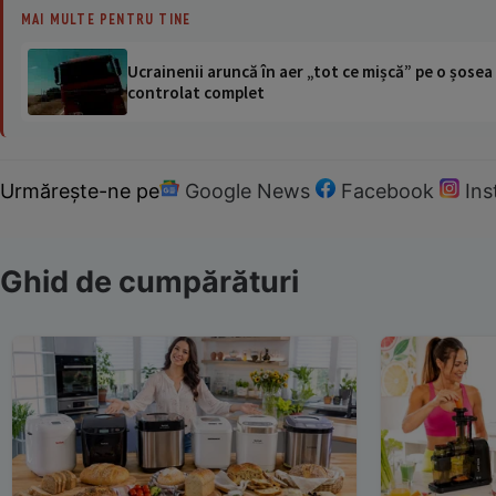
MAI MULTE PENTRU TINE
Ucrainenii aruncă în aer „tot ce mișcă” pe o șose
controlat complet
Urmărește-ne pe
Google News
Facebook
In
Ghid de cumpărături