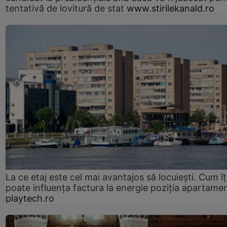
tentativă de lovitură de stat
www.stirilekanald.ro
La ce etaj este cel mai avantajos să locuiești. Cum îț
poate influența factura la energie poziția apartamen
playtech.ro