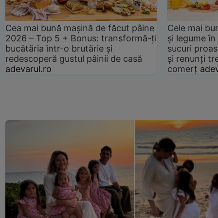
Cea mai bună mașină de făcut pâine
Cele mai bu
2026 – Top 5 + Bonus: transformă-ți
și legume în
bucătăria într-o brutărie și
sucuri proas
redescoperă gustul pâinii de casă
și renunți tr
adevarul.ro
comerț
adev