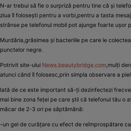
N-ar trebui să fie o surpriză pentru tine că şi tel
ziua îl foloseşti pentru a vorbi,pentru a tasta mesaj
strânse pe telefonul mobil pot ajunge foarte uşor pe 
Murdăria,grăsimea şi bacteriile pe care le colectea
punctelor negre.
Potrivit site-ului
News.beautybridge.com
,mulţi de
atunci când îl folosesc,prin simpla observare a pielii
Iată de ce este important să-ţi dezinfectezi frecve
mai bine zona feţei pe care ştii că telefonul tău o 
măcar de 2-3 ori pe săptămână:
-un gel de curăţare cu efect de reîmprospătare c