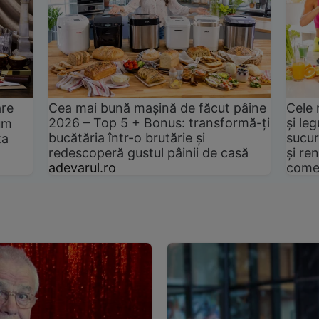
are
Cea mai bună mașină de făcut pâine
Cele 
2026 – Top 5 + Bonus: transformă-ți
și le
um
bucătăria într-o brutărie și
sucur
ta
redescoperă gustul pâinii de casă
și ren
adevarul.ro
come