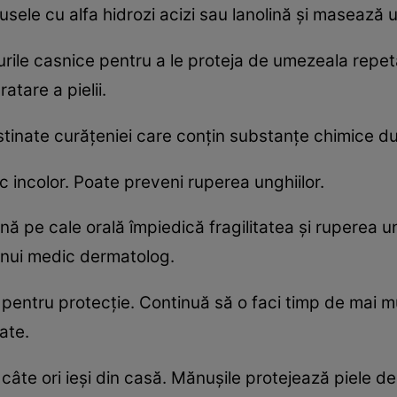
sele cu alfa hidrozi acizi sau lanolină şi masează u
rile casnice pentru a le proteja de umezeala repet
atare a pielii.
stinate curăţeniei care conţin substanţe chimice du
lac incolor. Poate preveni ruperea unghiilor.
 pe cale orală împiedică fragilitatea şi ruperea un
nui medic dermatolog.
e pentru protecţie. Continuă să o faci timp de mai 
ate.
câte ori ieşi din casă. Mănuşile protejează piele de 