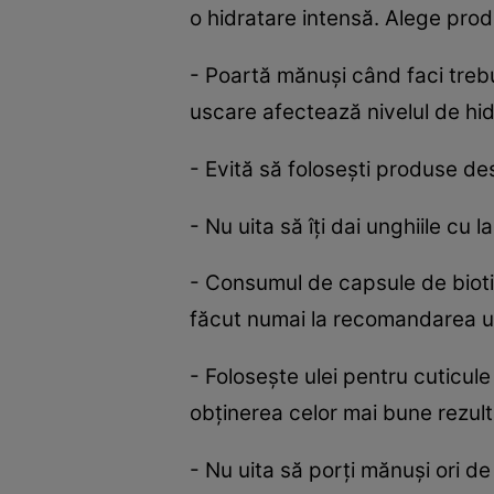
o hidratare intensă. Alege produ
- Poartă mănuşi când faci trebu
uscare afectează nivelul de hidr
- Evită să foloseşti produse de
- Nu uita să îţi dai unghiile cu 
- Consumul de capsule de biotină
făcut numai la recomandarea u
- Foloseşte ulei pentru cuticul
obţinerea celor mai bune rezult
- Nu uita să porţi mănuşi ori de 