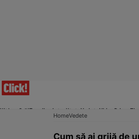
Ultima Oră!
Trending
Actualitate
Vedete
Video
Prime Ti
Home
Vedete
Cum să ai grijă de u