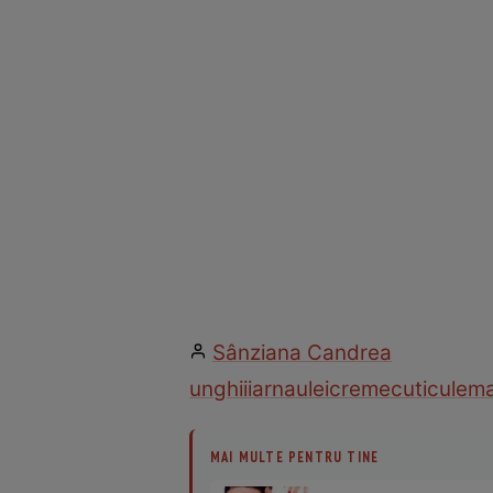
Sânziana Candrea
unghii
iarna
ulei
creme
cuticule
ma
MAI MULTE PENTRU TINE