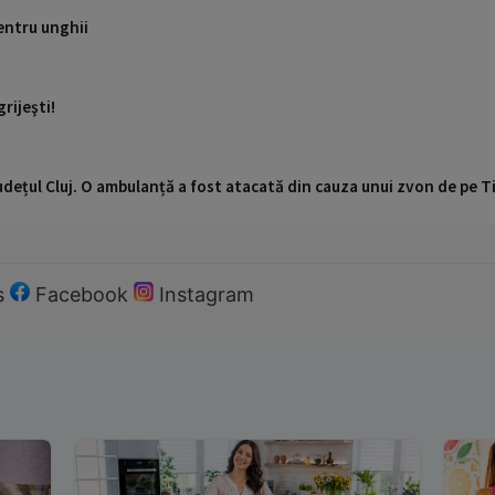
entru unghii
grijeşti!
udețul Cluj. O ambulanță a fost atacată din cauza unui zvon de pe 
s
Facebook
Instagram