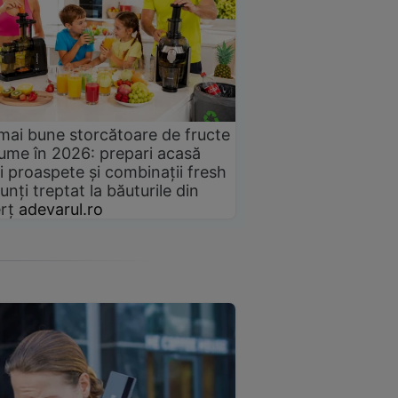
mai bune storcătoare de fructe
gume în 2026: prepari acasă
i proaspete și combinații fresh
unți treptat la băuturile din
rț
adevarul.ro