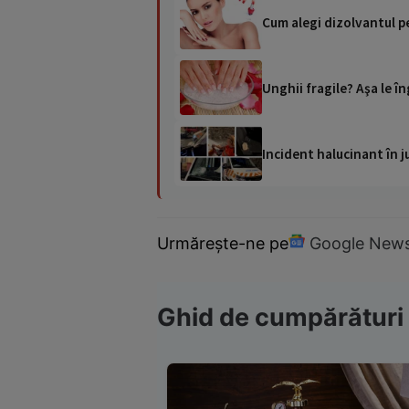
Cum alegi dizolvantul p
Unghii fragile? Aşa le în
Incident halucinant în j
Urmărește-ne pe
Google New
Ghid de cumpărături