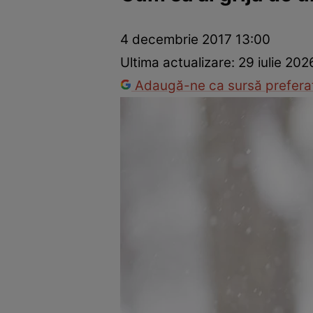
Vedete internaționale
Vedete românești
Interviurile Cli
4 decembrie 2017 13:00
Ultima actualizare:
29 iulie 202
Adaugă-ne ca sursă preferat