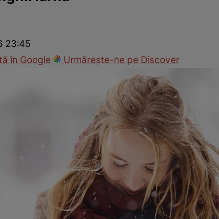
ck!
Paparazzii Click!
6 23:45
ă în Google
Urmărește-ne pe Discover