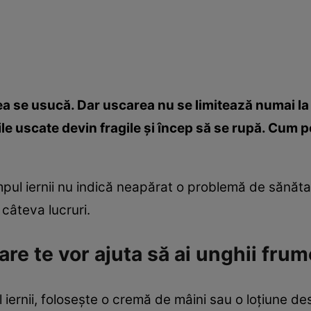
a se usucă. Dar uscarea nu se limitează numai la f
hiile uscate devin fragile şi încep să se rupă. Cum
impul iernii nu indică neapărat o problemă de sănăt
 câteva lucruri.
are te vor ajuta să ai unghii frum
 iernii, foloseşte o cremă de mâini sau o loţiune desti