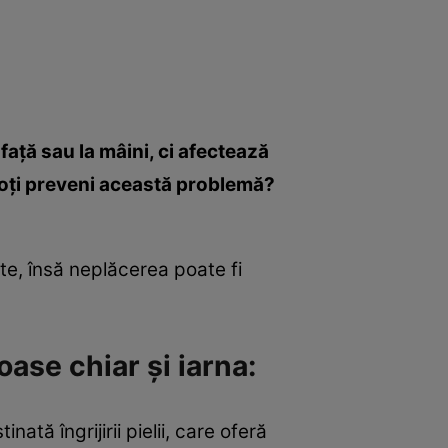
aţă sau la mâini, ci afectează
 poţi preveni această problemă?
ate, însă neplăcerea poate fi
oase chiar şi iarna:
nată îngrijirii pielii, care oferă