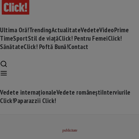
Ultima Oră!
Trending
Actualitate
Vedete
Video
Prime
Time
Sport
Stil de viață
Click! Pentru Femei
Click!
Sănătate
Click! Poftă Bună!
Contact
Vedete internaționale
Vedete românești
Interviurile
Click!
Paparazzii Click!