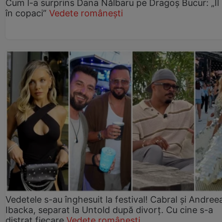
Cum l-a surprins Dana Nălbaru pe Dragoș Bucur: „Îl
în copaci”
Vedete românești
Vedetele s-au înghesuit la festival! Cabral și Andree
Ibacka, separat la Untold după divorț. Cu cine s-a
distrat fiecare
Vedete românești