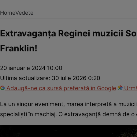
Home
Vedete
Extravaganța Reginei muzicii Sou
Franklin!
20 ianuarie 2024 10:00
Ultima actualizare:
30 iulie 2026 0:20
Adaugă-ne ca sursă preferată în Google
Urmă
La un singur eveniment, marea interpretă a muzicii 
specialiști în machiaj. O extravaganță demnă de o 