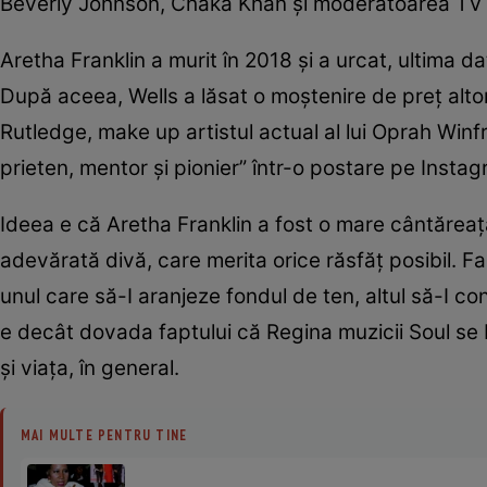
Beverly Johnson, Chaka Khan și moderatoarea TV Op
Aretha Franklin a murit în 2018 și a urcat, ultima d
După aceea, Wells a lăsat o moștenire de preț altor
Rutledge, make up artistul actual al lui Oprah Winf
prieten, mentor și pionier” într-o postare pe Instag
Ideea e că Aretha Franklin a fost o mare cântăreaț
adevărată divă, care merita orice răsfăț posibil. F
unul care să-I aranjeze fondul de ten, altul să-I co
e decât dovada faptului că Regina muzicii Soul se bu
și viața, în general.
MAI MULTE PENTRU TINE