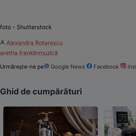
foto - Shutterstock
Alexandra Rotarescu
aretha franklin
muzică
Urmărește-ne pe
Google News
Facebook
In
Ghid de cumpărături