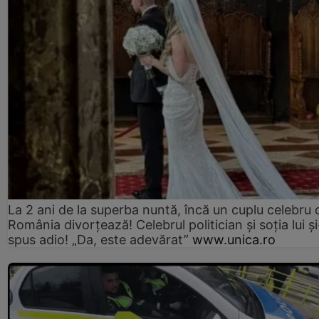
La 2 ani de la superba nuntă, încă un cuplu celebru 
România divorțează! Celebrul politician și soția lui ș
spus adio! „Da, este adevărat”
www.unica.ro