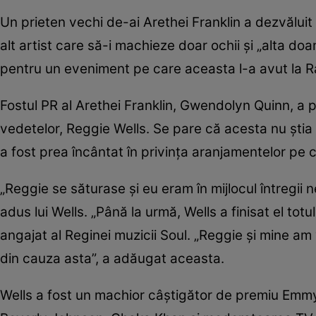
Un prieten vechi de-ai Arethei Franklin a dezvăluit
alt artist care să-i machieze doar ochii și „alta do
pentru un eveniment pe care aceasta l-a avut la Ra
Fostul PR al Arethei Franklin, Gwendolyn Quinn, a p
vedetelor, Reggie Wells. Se pare că acesta nu știa d
a fost prea încântat în privința aranjamentelor pe 
„Reggie se săturase și eu eram în mijlocul întregii
adus lui Wells. „Până la urmă, Wells a finisat el tot
angajat al Reginei muzicii Soul. „Reggie și mine a
din cauza asta”, a adăugat aceasta.
Wells a fost un machior câștigător de premiu Emmy