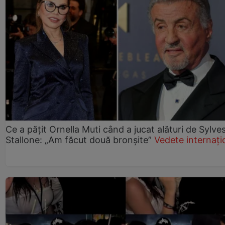
Ce a pățit Ornella Muti când a jucat alături de Sylve
Stallone: „Am făcut două bronșite”
Vedete internați