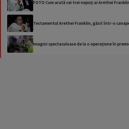
FOTO Cum arată cei trei nepoţi ai Arethei Franklin
Testamentul Arethei Franklin, găsit într-o canapea
Imagini spectaculoase de la o operațiune în premie