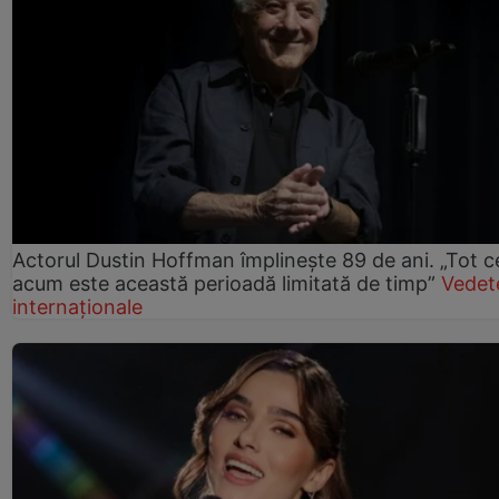
Actorul Dustin Hoffman împlinește 89 de ani. „Tot 
acum este această perioadă limitată de timp”
Vedet
internaționale