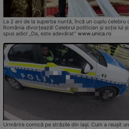
La 2 ani de la superba nuntă, încă un cuplu celebru 
România divorțează! Celebrul politician și soția lui ș
spus adio! „Da, este adevărat”
www.unica.ro
Urmărire comică pe străzile din Iași. Cum a reușit u