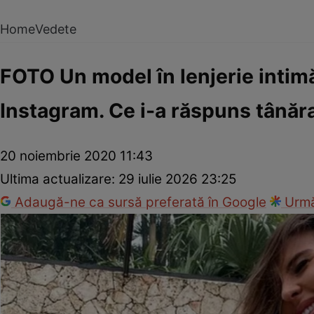
Home
Vedete
FOTO Un model în lenjerie intim
Instagram. Ce i-a răspuns tânăr
20 noiembrie 2020 11:43
Ultima actualizare:
29 iulie 2026 23:25
Adaugă-ne ca sursă preferată în Google
Urmă