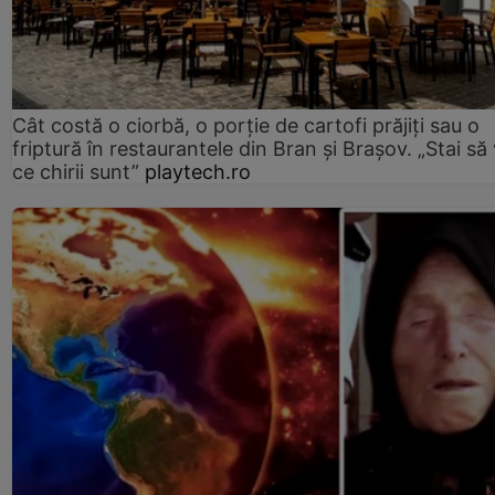
Cât costă o ciorbă, o porţie de cartofi prăjiţi sau o
friptură în restaurantele din Bran şi Braşov. „Stai să
ce chirii sunt”
playtech.ro