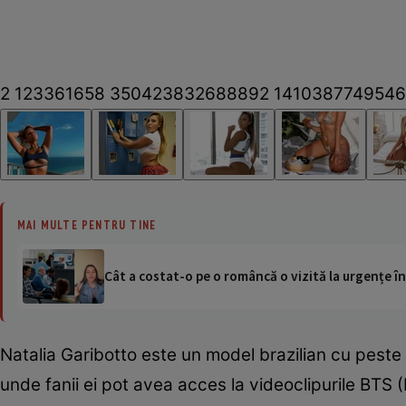
2 123361658 350423832688892 14103877495468
MAI MULTE PENTRU TINE
Cât a costat-o pe o româncă o vizită la urgențe în
Natalia Garibotto este un model brazilian cu peste 2
unde fanii ei pot avea acces la videoclipurile BTS (