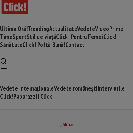
Ultima Oră!
Trending
Actualitate
Vedete
Video
Prime
Time
Sport
Stil de viață
Click! Pentru Femei
Click!
Sănătate
Click! Poftă Bună!
Contact
Vedete internaționale
Vedete românești
Interviurile
Click!
Paparazzii Click!