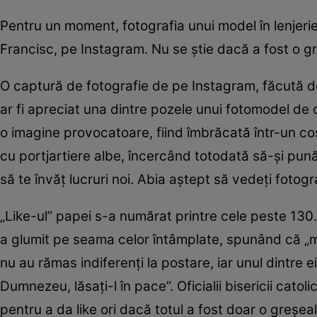
Pentru un moment, fotografia unui model în lenjerie 
Francisc, pe Instagram. Nu se ştie dacă a fost o gre
O captură de fotografie de pe Instagram, făcută de 
ar fi apreciat una dintre pozele unui fotomodel de o
o imagine provocatoare, fiind îmbrăcată într-un co
cu portjartiere albe, încercând totodată să-şi pună
să te învăţ lucruri noi. Abia aştept să vedeţi fotog
„Like-ul” papei s-a numărat printre cele peste 130.
a glumit pe seama celor întâmplate, spunând că „mă
nu au rămas indiferenţi la postare, iar unul dintre e
Dumnezeu, lăsaţi-l în pace”. Oficialii bisericii cato
pentru a da like ori dacă totul a fost doar o greş