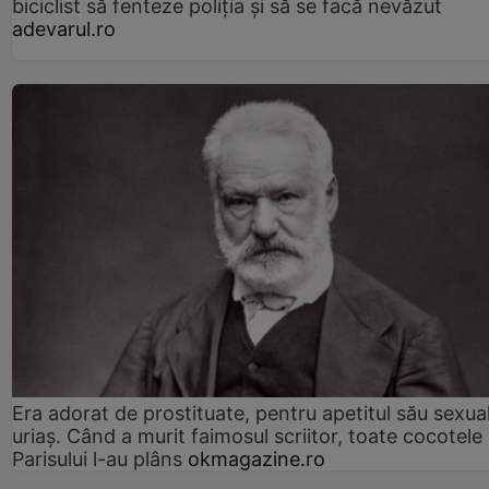
biciclist să fenteze poliția și să se facă nevăzut
adevarul.ro
Era adorat de prostituate, pentru apetitul său sexua
uriaș. Când a murit faimosul scriitor, toate cocotele
Parisului l-au plâns
okmagazine.ro