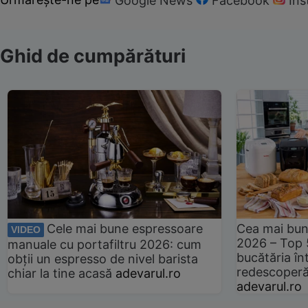
Google News
Facebook
In
Ghid de cumpărături
Cele mai bune espressoare
Cea mai bun
VIDEO
2026 – Top 
manuale cu portafiltru 2026: cum
bucătăria înt
obții un espresso de nivel barista
redescoperă 
chiar la tine acasă
adevarul.ro
adevarul.ro