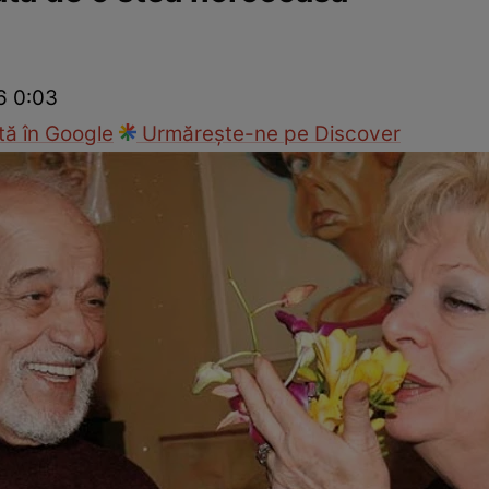
ck!
Paparazzii Click!
6 0:03
ă în Google
Urmărește-ne pe Discover