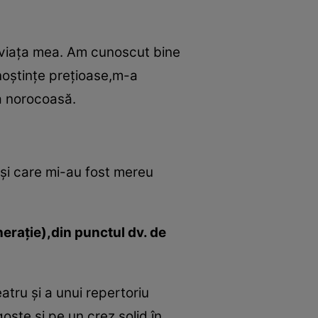
in viaţa mea. Am cunoscut bine
noştinţe preţioase,m-a
a norocoasă.
t şi care mi-au fost mereu
eraţie),din punctul dv. de
atru şi a unui repertoriu
oste şi pe un crez solid în