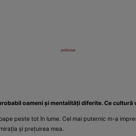
t probabil oameni şi mentalităţi diferite. Ce cultur
oape peste tot în lume. Cel mai puternic m-a impres
miraţia şi preţuirea mea.