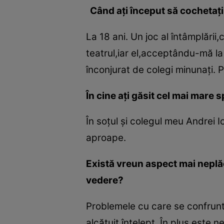
Când aţi început să cochetaţi
La 18 ani. Un joc al întâmplări
teatrul,iar el,acceptându-mă l
înconjurat de colegi minunaţi.
În cine aţi găsit cel mai mare s
În soţul şi colegul meu Andrei I
aproape.
Există vreun aspect mai neplăc
vedere?
Problemele cu care se confruntă
alcătuit înţelept. În plus,este 