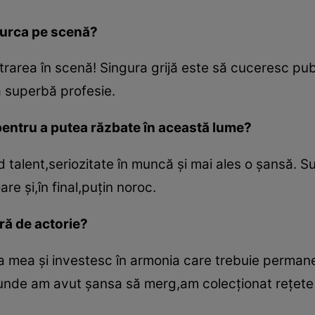
a urca pe scenă?
intrarea în scenă! Singura grijă este să cuceresc pu
ă superbă profesie.
 pentru a putea răzbate în această lume?
ând talent,seriozitate în muncă şi mai ales o şansă. 
re şi,în final,puţin noroc.
ară de actorie?
a mea şi investesc în armonia care trebuie permane
unde am avut şansa să merg,am colecţionat reţete 