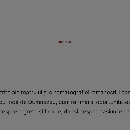
riţe ale teatrului şi cinematografiei româneşti, Ile
u frică de Dumnezeu, cum rar mai ai oportunitatea 
spre regrete şi familie, dar şi despre pasiunile car