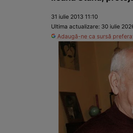
Vedete internaționale
Vedete românești
Interviurile Cli
31 iulie 2013 11:10
Ultima actualizare:
30 iulie 202
Adaugă-ne ca sursă preferat