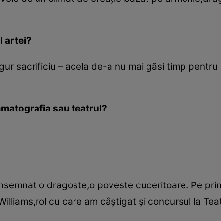
l artei?
gur sacrificiu – acela de-a nu mai găsi timp pentru
ematografia sau teatrul?
.
însemnat o dragoste,o poveste cuceritoare. Pe prim
illiams,rol cu care am câştigat şi con­cursul la Teat