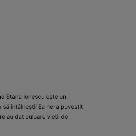
ana Stana Ionescu este un
să întâlneşti! Ea ne-a povestit
e au dat culoare vieţii de