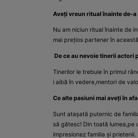
Aveţi vreun ritual înainte de-
Nu am niciun ritual înainte de 
mai preţios partener în aceast
De ce au nevoie tinerii actori
Tinerilor le trebuie în primul r
i aibă în vedere,mentori de valoa
Ce alte pasiuni mai aveţi în af
Sunt ataşată puternic de famili
să gătesc! Din toată lumea,pe 
impresionez familia şi prietenii.