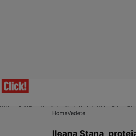
Ultima Oră!
Trending
Actualitate
Vedete
Video
Prime Ti
Home
Vedete
Ileana Stana, prote