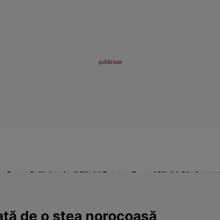
me
Sport
Stil de viață
Click! Pentru Femei
Click! Sănătate
jată de o stea norocoasă