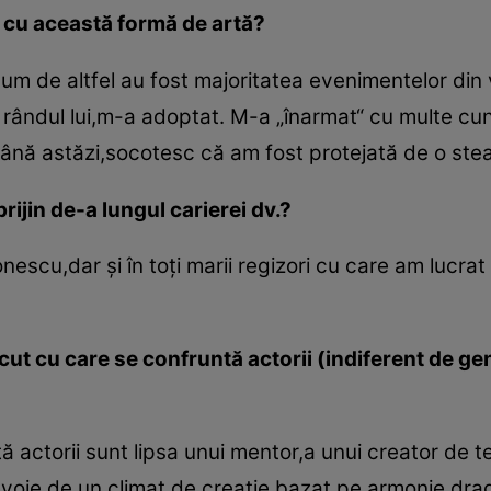
 cu această formă de artă?
i,cum de altfel au fost majoritatea evenimentelor d
a rândul lui,m-a adoptat. M-a „înarmat“ cu multe cu
 Până astăzi,socotesc că am fost protejată de o ste
prijin de-a lungul carierei dv.?
onescu,dar şi în toţi marii regizori cu care am lucra
ut cu care se confruntă actorii (indiferent de gen
 actorii sunt lipsa unui mentor,a unui creator de te
nevoie de un climat de creaţie bazat pe armonie,drag