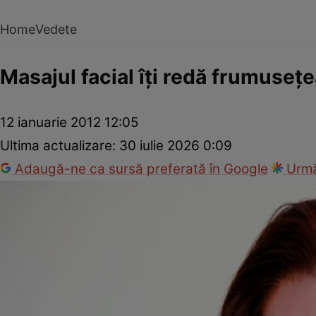
Home
Vedete
Masajul facial îţi redă frumuseţ
12 ianuarie 2012 12:05
Ultima actualizare:
30 iulie 2026 0:09
Adaugă-ne ca sursă preferată în Google
Urmă