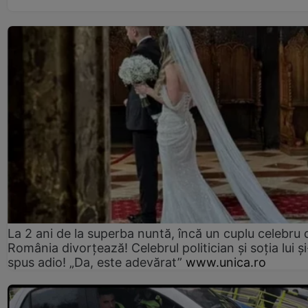
La 2 ani de la superba nuntă, încă un cuplu celebru 
România divorțează! Celebrul politician și soția lui ș
spus adio! „Da, este adevărat”
www.unica.ro