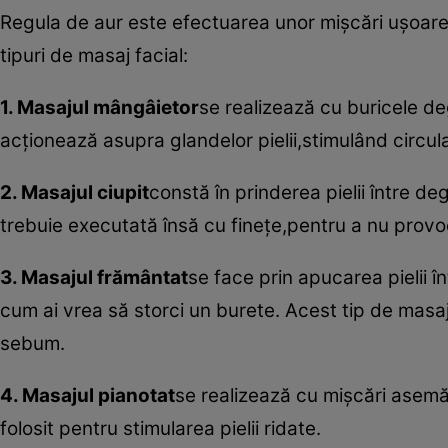
Regula de aur este efectuarea unor mişcări uşoare,f
tipuri de masaj facial:
1. Masajul mângâietor
se realizează cu buricele de
acţionează asupra glandelor pielii,stimulând circul
2. Masajul ciupit
constă în prinderea pielii între de
trebuie executată însă cu fineţe,pentru a nu provoca 
3. Masajul frământat
se face prin apucarea pielii î
cum ai vrea să storci un burete. Acest tip de masaj 
sebum.
4. Masajul pianotat
se realizează cu mişcări asemă
folosit pentru stimularea pielii ridate.