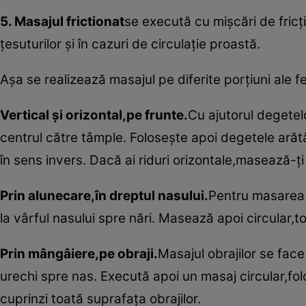
5. Masajul frictionat
se execută cu mişcări de fric
ţesuturilor şi în cazuri de circulaţie proastă.
Aşa se realizează masajul pe diferite porţiuni ale fe
Vertical şi orizontal,pe frunte.
Cu ajutorul degetel
centrul către tâmple. Foloseşte apoi degetele arătăt
în sens invers. Dacă ai riduri orizontale,masează-ţi
Prin alunecare,în dreptul nasului.
Pentru masarea n
la vârful nasului spre nări. Masează apoi circular,to
Prin mângâiere,pe obraji.
Masajul obrajilor se fac
urechi spre nas. Execută apoi un masaj circular,folo
cuprinzi toată suprafaţa obrajilor.