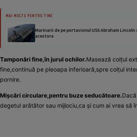
MAI MULTE PENTRU TINE
Marinarii de pe portavionul USS Abraham Lincoln su
acestora
Tamponări fine,în jurul ochilor.
Masează colţul exte
fine,continuă pe pleoapa inferioară,spre colţul inte
pornire.
Mişcări circulare,pentru buze seducătoare.
Dacă 
degetul arătător sau mijlociu,ca şi cum ai vrea să înti