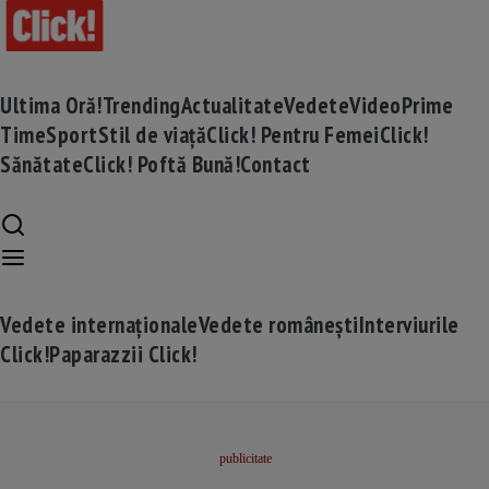
Ultima Oră!
Trending
Actualitate
Vedete
Video
Prime
Time
Sport
Stil de viață
Click! Pentru Femei
Click!
Sănătate
Click! Poftă Bună!
Contact
Vedete internaționale
Vedete românești
Interviurile
Click!
Paparazzii Click!