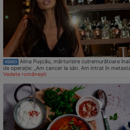
Alina Pușcău, mărturisire cutremurătoare îna
VIDEO
de operație: „Am cancer la sân. Am intrat în metast
Vedete românești