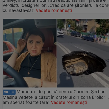
Smiley, în „fustă”! Cum au reacționat fanii și care e
verdictul designerilor. „Cred că are șifonierul la co
cu nevastă-sa!”
Vedete românești
Momente de panică pentru Carmen Șerban.
VIDEO
Mașina vedetei a căzut în craterul din zona Eroilor:
am speriat foarte tare”
Vedete românești