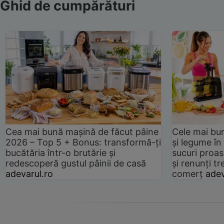
Ghid de cumpărături
Cea mai bună mașină de făcut pâine
Cele mai bu
2026 – Top 5 + Bonus: transformă-ți
și legume în
bucătăria într-o brutărie și
sucuri proas
redescoperă gustul pâinii de casă
și renunți tr
adevarul.ro
comerț
adev