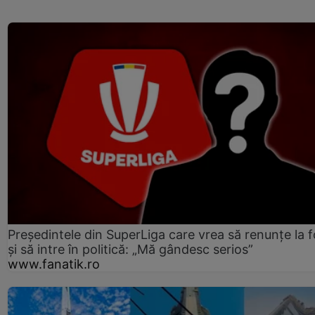
Președintele din SuperLiga care vrea să renunțe la f
și să intre în politică: „Mă gândesc serios”
www.fanatik.ro