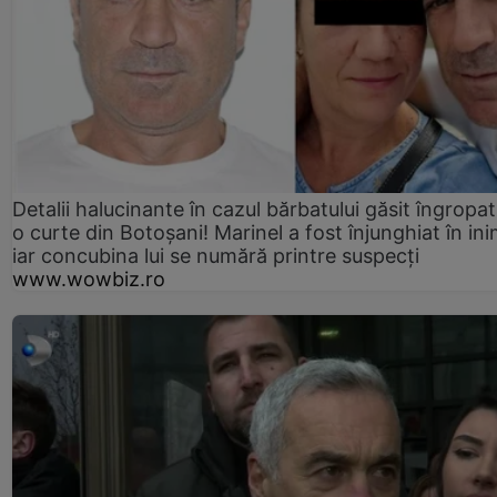
Detalii halucinante în cazul bărbatului găsit îngropat
o curte din Botoșani! Marinel a fost înjunghiat în ini
iar concubina lui se numără printre suspecți
www.wowbiz.ro