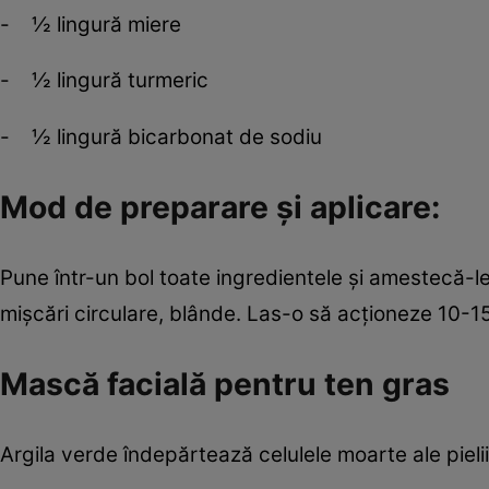
- ½ lingură miere
- ½ lingură turmeric
- ½ lingură bicarbonat de sodiu
Mod de preparare şi aplicare:
Pune într-un bol toate ingredientele şi amestecă-le
mişcări circulare, blânde. Las-o să acţioneze 10-1
Mască facială pentru ten gras
Argila verde îndepărtează celulele moarte ale pieli