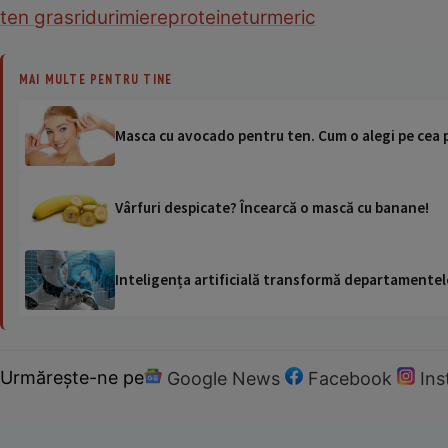
ten gras
riduri
miere
proteine
turmeric
MAI MULTE PENTRU TINE
Masca cu avocado pentru ten. Cum o alegi pe cea 
Vârfuri despicate? Încearcă o mască cu banane!
Inteligența artificială transformă departamentele
Urmărește-ne pe
Google News
Facebook
In