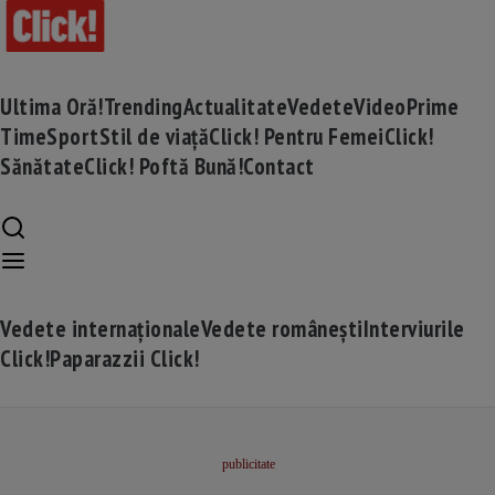
Ultima Oră!
Trending
Actualitate
Vedete
Video
Prime
Time
Sport
Stil de viață
Click! Pentru Femei
Click!
Sănătate
Click! Poftă Bună!
Contact
Vedete internaționale
Vedete românești
Interviurile
Click!
Paparazzii Click!