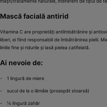
măşti/tratamente naturale, indiferent de tipul de te
Mască facială antirid
Vitamina C are proprietăţi antiîmbătrânire şi antio
liberi, ei fiind responsabili de îmbătrânirea pielii.
liniile fine şi ridurile şi lasă pielea catifelată.
Ai nevoie de:
- 1 lingură de miere
- sucul de la o lămâie (proaspăt stoarsă)
- ½ lingură zahăr