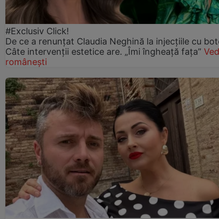
#Exclusiv Click!
De ce a renunțat Claudia Neghină la injecțiile cu bot
Câte intervenții estetice are. „Îmi îngheață fața”
Ved
românești