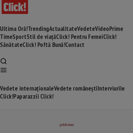
Ultima Oră!
Trending
Actualitate
Vedete
Video
Prime
Time
Sport
Stil de viață
Click! Pentru Femei
Click!
Sănătate
Click! Poftă Bună!
Contact
Vedete internaționale
Vedete românești
Interviurile
Click!
Paparazzii Click!