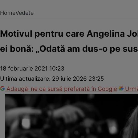
Home
Vedete
Motivul pentru care Angelina Jol
ei bonă: „Odată am dus-o pe sus 
18 februarie 2021 10:23
Ultima actualizare:
29 iulie 2026 23:25
Adaugă-ne ca sursă preferată în Google
Urmă