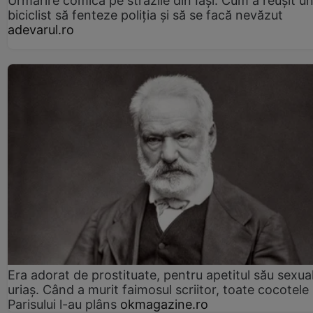
Urmărire comică pe străzile din Iași. Cum a reușit u
biciclist să fenteze poliția și să se facă nevăzut
adevarul.ro
Era adorat de prostituate, pentru apetitul său sexua
uriaș. Când a murit faimosul scriitor, toate cocotele
Parisului l-au plâns
okmagazine.ro