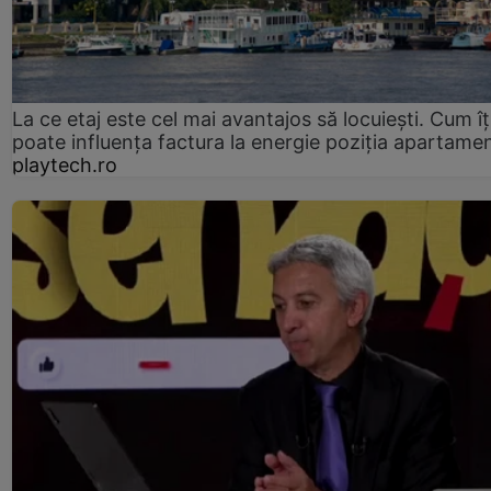
La ce etaj este cel mai avantajos să locuiești. Cum îț
poate influența factura la energie poziția apartamen
playtech.ro