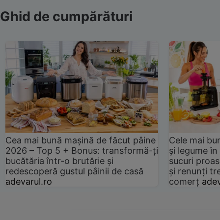
Ghid de cumpărături
Cea mai bună mașină de făcut pâine
Cele mai bu
2026 – Top 5 + Bonus: transformă-ți
și legume în
bucătăria într-o brutărie și
sucuri proas
redescoperă gustul pâinii de casă
și renunți tr
adevarul.ro
comerț
adev