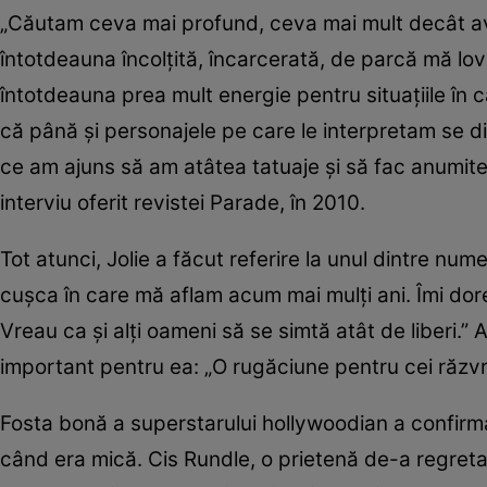
„Căutam ceva mai profund, ceva mai mult decât ave
întotdeauna încolţită, încarcerată, de parcă mă lov
întotdeauna prea mult energie pentru situaţiile în 
că până şi personajele pe care le interpretam se d
ce am ajuns să am atâtea tatuaje şi să fac anumite 
interviu oferit revistei Parade, în 2010.
Tot atunci, Jolie a făcut referire la unul dintre nu
cuşca în care mă aflam acum mai mulţi ani. Îmi dor
Vreau ca şi alţi oameni să se simtă atât de liberi.” A
important pentru ea: „O rugăciune pentru cei răzvrăt
Fosta bonă a superstarului hollywoodian a confirm
când era mică. Cis Rundle, o prietenă de-a regreta