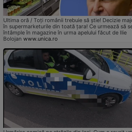
Ultima oră / Toți românii trebuie să știe! Decizie maj
în supermarketurile din toată țara! Ce urmează să s
întâmple în magazine în urma apelului făcut de Ilie
Bolojan
www.unica.ro