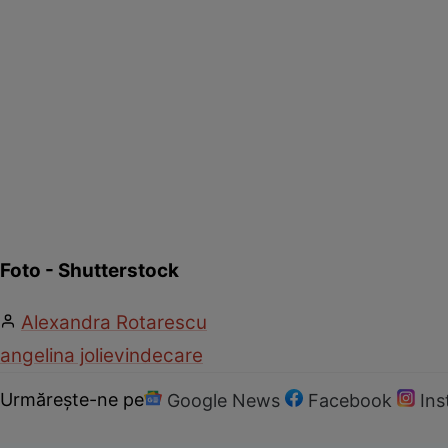
Foto - Shutterstock
Alexandra Rotarescu
angelina jolie
vindecare
Urmărește-ne pe
Google News
Facebook
In