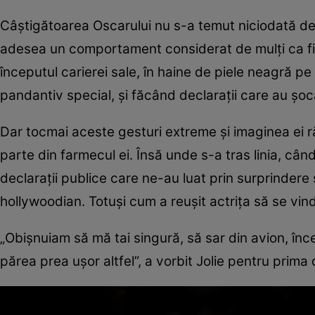
Câştigătoarea Oscarului nu s-a temut niciodată de 
adesea un comportament considerat de mulţi ca fii
începutul carierei sale, în haine de piele neagră pe
pandantiv special, şi făcând declaraţii care au şoca
Dar tocmai aceste gesturi extreme şi imaginea ei ră
parte din farmecul ei. Însă unde s-a tras linia, câ
declaraţii publice care ne-au luat prin surprindere
hollywoodian. Totuşi cum a reuşit actriţa să se vi
„Obişnuiam să mă tai singură, să sar din avion, încer
părea prea uşor altfel”, a vorbit Jolie pentru prim