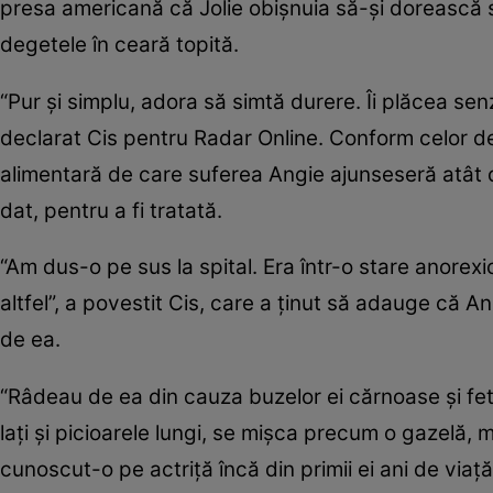
presa americană că Jolie obişnuia să-şi dorească să 
degetele în ceară topită.
“Pur şi simplu, adora să simtă durere. Îi plăcea sen
declarat Cis pentru Radar Online. Conform celor de
alimentară de care suferea Angie ajunseseră atât de
dat, pentru a fi tratată.
“Am dus-o pe sus la spital. Era într-o stare anorex
altfel”, a povestit Cis, care a ţinut să adauge că 
de ea.
“Râdeau de ea din cauza buzelor ei cărnoase şi fet
laţi şi picioarele lungi, se mişca precum o gazelă, 
cunoscut-o pe actriţă încă din primii ei ani de viaţă