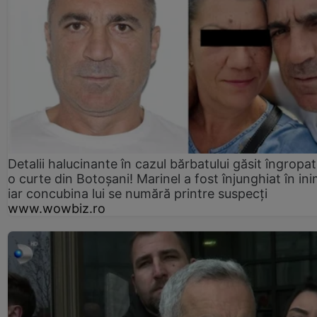
Detalii halucinante în cazul bărbatului găsit îngropat
o curte din Botoșani! Marinel a fost înjunghiat în ini
iar concubina lui se numără printre suspecți
www.wowbiz.ro