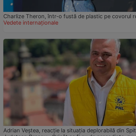
Charlize Theron, într-o fustă de plastic pe covorul 
Vedete internaționale
Adrian Veștea, reacție la situația deplorabilă din Spit