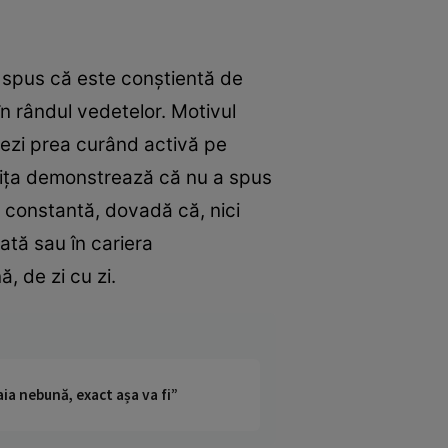
a spus că este conştientă de
 în rândul vedetelor. Motivul
 vezi prea curând activă pe
triţa demonstrează că nu a spus
s constantă, dovadă că, nici
vată sau în cariera
, de zi cu zi.
ia nebună, exact așa va fi”