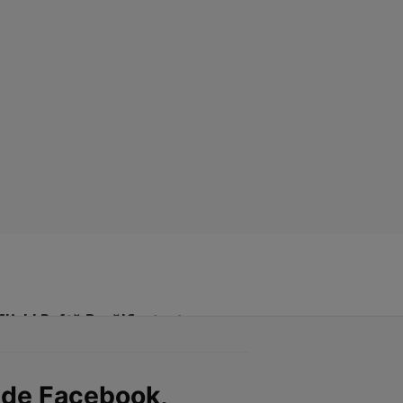
Click! Poftă Bună!
Contact
 de Facebook,