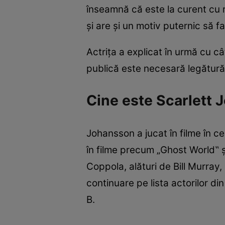
înseamnă că este la curent cu re
şi are şi un motiv puternic să f
Actriţa a explicat în urmă cu câ
publică este necesară legătură 
Cine este Scarlett
Johansson a jucat în filme în cea
în filme precum „Ghost World‟ şi
Coppola, alături de Bill Murray,
continuare pe lista actorilor d
B.