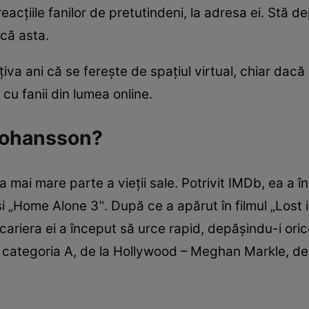
acţiile fanilor de pretutindeni, la adresa ei. Stă d
acă asta.
ţiva ani că se fereşte de spaţiul virtual, chiar dac
cu fanii din lumea online.
 Johansson?
 mai mare parte a vieţii sale. Potrivit IMDb, ea a înce
 „Home Alone 3‟. După ce a apărut în filmul „Lost in
 cariera ei a început să urce rapid, depăşindu-i ori
in categoria A, de la Hollywood – Meghan Markle, de