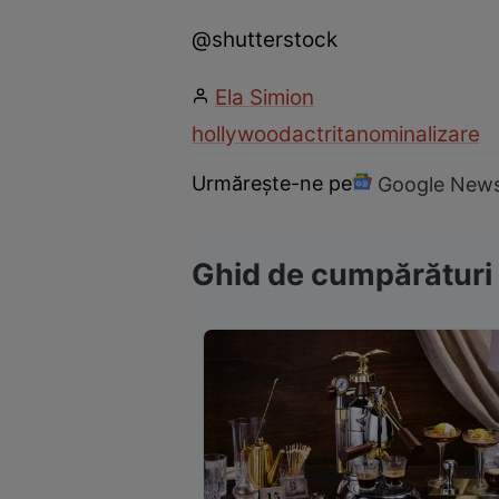
@shutterstock
Ela Simion
hollywood
actrita
nominalizare
Urmărește-ne pe
Google New
Ghid de cumpărături