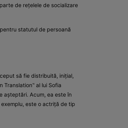
eparte de reţelele de socializare
ă pentru statutul de persoană
put să fie distribuită, iniţial,
 Translation‟ al lui Sofia
ce aşteptări. Acum, ea este în
 exemplu, este o actriţă de tip