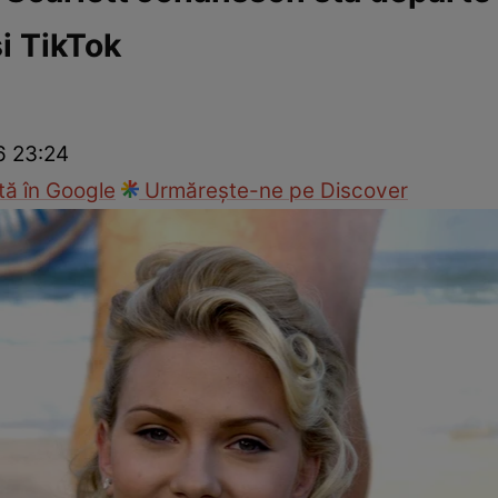
i TikTok
ck!
Paparazzii Click!
6 23:24
ă în Google
Urmărește-ne pe Discover