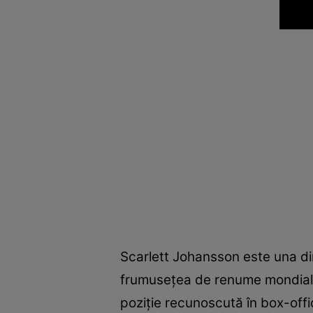
Scarlett Johansson este una d
frumuseţea de renume mondial, c
poziţie recunoscută în box-offi