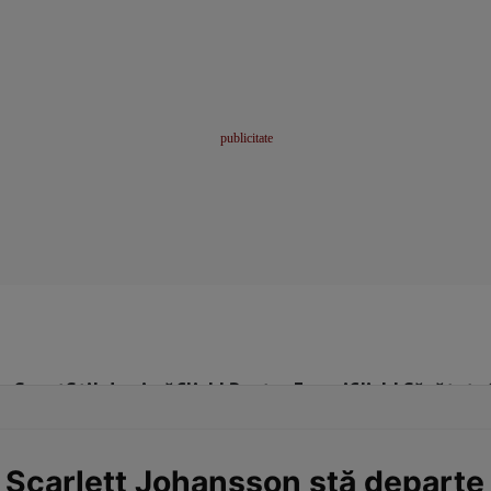
me
Sport
Stil de viață
Click! Pentru Femei
Click! Sănătate
 Scarlett Johansson stă departe