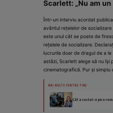
Scarlett: „Nu am un
Într-un interviu acordat public
avântul reţelelor de socializare 
este unul cât se poate de firesc
reţelele de socializare. Declar
lucrurile doar de dragul de a l
astăzi, Scarlett alege să nu îşi 
cinematografică. Pur şi simplu c
MAI MULTE PENTRU TINE
Cât a costat-o pe o româ