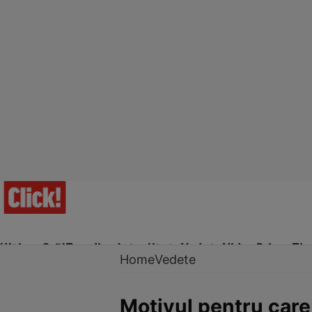
Ultima Oră!
Trending
Actualitate
Vedete
Video
Prime Ti
Home
Vedete
Motivul pentru care