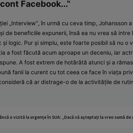
 cont Facebook...‟
aţiei „Interview‟, în urmă cu ceva timp, Johansson 
şi de beneficiile expunerii, însă ea nu vrea să intre
 şi logic. Pur şi simplu, este foarte posibil să nu o
aţia a fost făcută acum aproape un deceniu, iar ac
e spune. A fost extrem de hotărâtă atunci şi a răma
pună fanii la curent cu tot ceea ce face în viaţa pri
onsideră că ar distrage-o de la activităţile de rutină
ncă o vizită la urgențe în SUA: „Dacă vă așteptați la vreo sumă de a