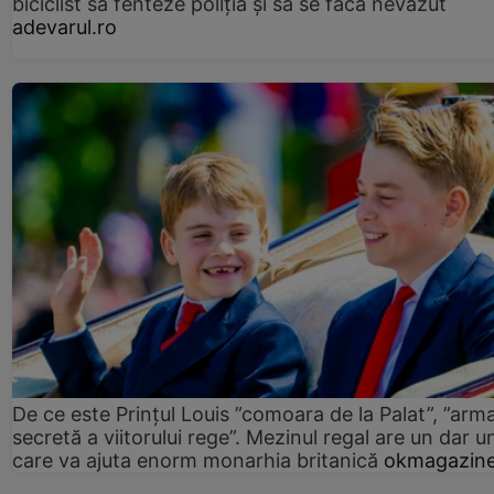
biciclist să fenteze poliția și să se facă nevăzut
adevarul.ro
De ce este Prințul Louis ”comoara de la Palat”, ”arm
secretă a viitorului rege”. Mezinul regal are un dar un
care va ajuta enorm monarhia britanică
okmagazine