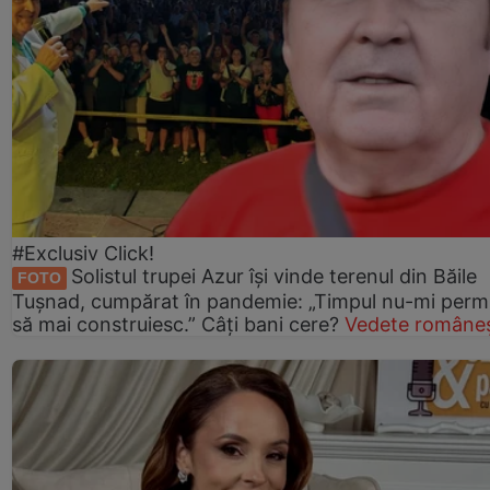
#Exclusiv Click!
Solistul trupei Azur își vinde terenul din Băile
FOTO
Tușnad, cumpărat în pandemie: „Timpul nu-mi perm
să mai construiesc.” Câți bani cere?
Vedete româneș