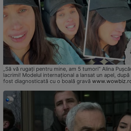
„Să vă rugați pentru mine, am 5 tumori” Alina Pușcău
lacrimi! Modelul internațional a lansat un apel, după
fost diagnosticată cu o boală gravă
www.wowbiz.r