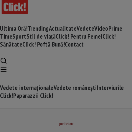
Ultima Oră!
Trending
Actualitate
Vedete
Video
Prime
Time
Sport
Stil de viață
Click! Pentru Femei
Click!
Sănătate
Click! Poftă Bună!
Contact
Vedete internaționale
Vedete românești
Interviurile
Click!
Paparazzii Click!