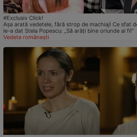
#Exclusiv Click!
Așa arată vedetele, fără strop de machiaj! Ce sfat d
le-a dat Stela Popescu: „Să arăți bine oriunde ai fi!”
Vedete românești