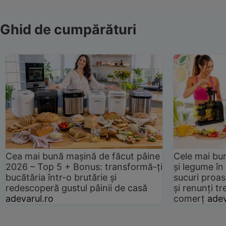
Ghid de cumpărături
Cea mai bună mașină de făcut pâine
Cele mai bu
2026 – Top 5 + Bonus: transformă-ți
și legume în
bucătăria într-o brutărie și
sucuri proas
redescoperă gustul pâinii de casă
și renunți tr
adevarul.ro
comerț
adev