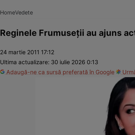
Home
Vedete
Reginele Frumuseţii au ajuns act
24 martie 2011 17:12
Ultima actualizare:
30 iulie 2026 0:13
Adaugă-ne ca sursă preferată în Google
Urmă