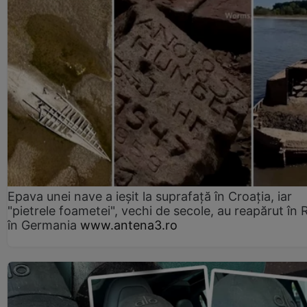
Epava unei nave a ieșit la suprafață în Croația, iar
"pietrele foametei", vechi de secole, au reapărut în R
în Germania
www.antena3.ro