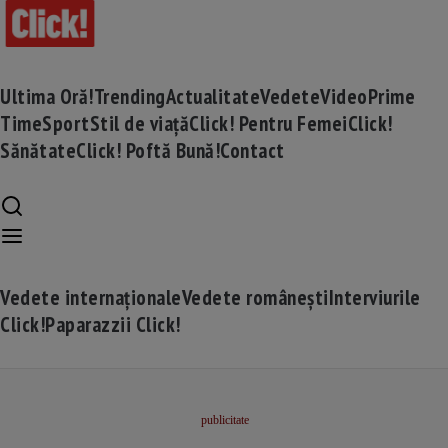
Ultima Oră!
Trending
Actualitate
Vedete
Video
Prime
Time
Sport
Stil de viață
Click! Pentru Femei
Click!
Sănătate
Click! Poftă Bună!
Contact
Vedete internaționale
Vedete românești
Interviurile
Click!
Paparazzii Click!