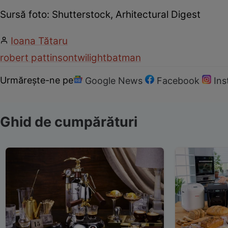
Sursă foto: Shutterstock, Arhitectural Digest
Ioana Tătaru
robert pattinson
twilight
batman
Urmărește-ne pe
Google News
Facebook
In
Ghid de cumpărături