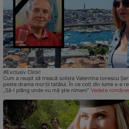
#Exclusiv Click!
Cum a reușit să treacă solista Valentina Ionescu Șe
peste drama morții tatălui. În ce colț din lume s-a re
„Să-l plâng unde nu mă știe nimeni”
Vedete româneș