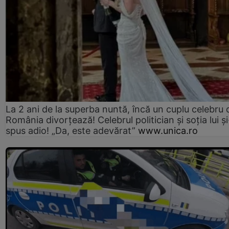
La 2 ani de la superba nuntă, încă un cuplu celebru 
România divorțează! Celebrul politician și soția lui ș
spus adio! „Da, este adevărat”
www.unica.ro