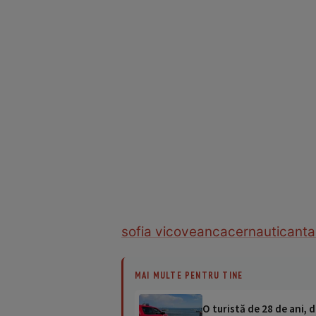
sofia vicoveanca
cernauti
canta
MAI MULTE PENTRU TINE
O turistă de 28 de ani, d