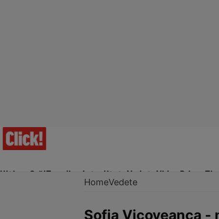
Ultima Oră!
Trending
Actualitate
Vedete
Video
Prime Ti
Home
Vedete
Sofia Vicoveanca - 