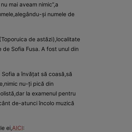
ci nu mai aveam nimic”,a
r numele,alegându-şi numele de
Toporuica de astăzi),localitate
 de Sofia Fusa. A fost unul din
a Sofia a învăţat să coasă,să
,nimic nu-ţi pică din
solistă,dar la examenul pentru
 cânt de-atunci încolo muzică
e ei,
AICI
: