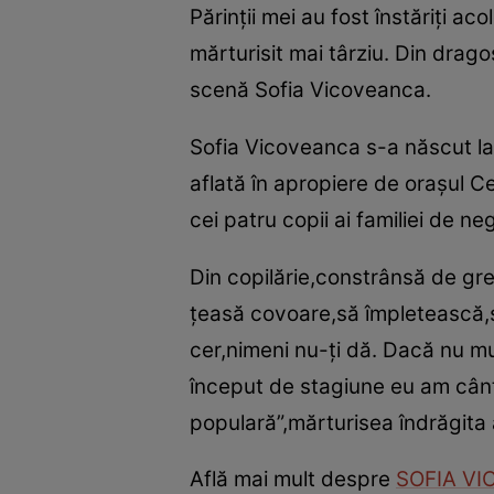
Părinţii mei au fost înstăriţi a
mărturisit mai târziu. Din drag
scenă Sofia Vicoveanca.
Sofia Vicoveanca s-a născut la
aflată în apropiere de oraşul Ce
cei patru copii ai familiei de n
Din copilărie,constrânsă de gre
ţeasă covoare,să împletească,s
cer,nimeni nu-ţi dă. Dacă nu mu
început de stagiune eu am cânt
populară”,mărturisea îndrăgita 
Află mai mult despre
SOFIA V