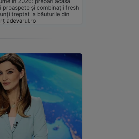
gume în 2026: prepari acasă
i proaspete și combinații fresh
unți treptat la băuturile din
rț
adevarul.ro