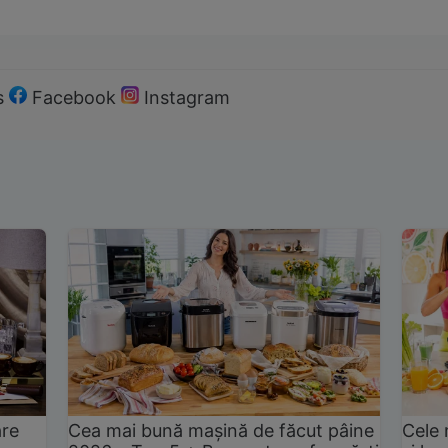
s
Facebook
Instagram
are
Cea mai bună mașină de făcut pâine
Cele 