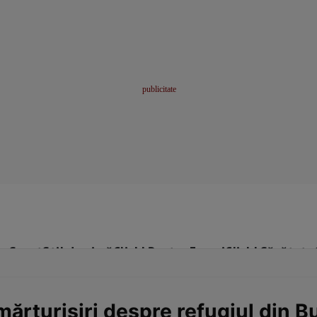
me
Sport
Stil de viață
Click! Pentru Femei
Click! Sănătate
mărturisiri despre refugiul din 