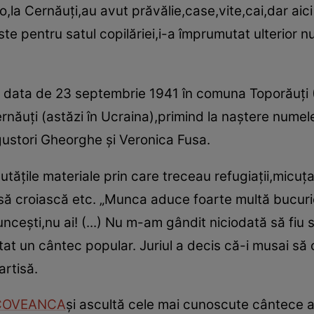
colo,la Cernăuţi,au avut prăvălie,case,vite,cai,dar ai
oste pentru satul copilăriei,i-a împrumutat ulterio
 data de 23 septembrie 1941 în comuna Toporăuţi (
rnăuţi (astăzi în Ucraina),primind la naştere numele
egustori Gheorghe şi Veronica Fusa.
utăţile materiale prin care treceau refugiaţii,micuţ
ă croiască etc. „Munca aduce foarte multă bucurie
nceşti,nu ai! (...) Nu m-am gândit niciodată să fiu 
at un cântec popular. Juriul a decis că-i musai să
artisă.
ICOVEANCA
şi ascultă cele mai cunoscute cântece al