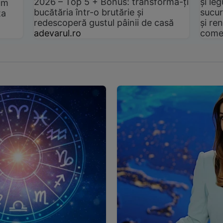
2026 – Top 5 + Bonus: transformă-ți
și le
um
bucătăria într-o brutărie și
sucur
ta
redescoperă gustul pâinii de casă
și ren
adevarul.ro
come