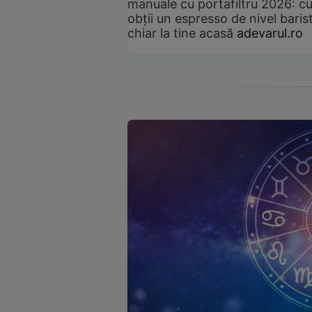
manuale cu portafiltru 2026: c
obții un espresso de nivel baris
chiar la tine acasă
adevarul.ro