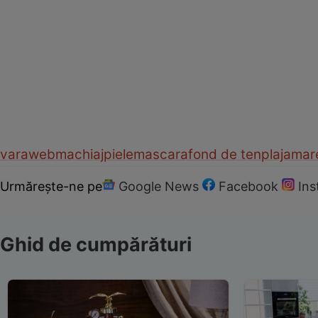
vara
web
machiaj
piele
mascara
fond de ten
plaja
mar
Urmărește-ne pe
Google News
Facebook
In
Ghid de cumpărături