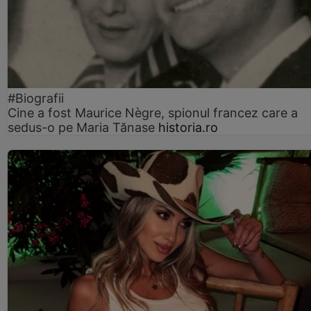
#Biografii
Cine a fost Maurice Nègre, spionul francez care a
sedus-o pe Maria Tănase
historia.ro