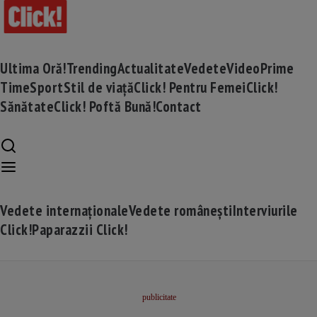
Ultima Oră!
Trending
Actualitate
Vedete
Video
Prime
Time
Sport
Stil de viață
Click! Pentru Femei
Click!
Sănătate
Click! Poftă Bună!
Contact
Vedete internaționale
Vedete românești
Interviurile
Click!
Paparazzii Click!