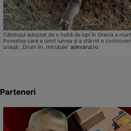
Cățelușul adoptat de o haită de lupi în Grecia a muri
Povestea care a uimit lumea și a stârnit o controver
uriașă: „Drum lin, micuțule”
adevarul.ro
Parteneri