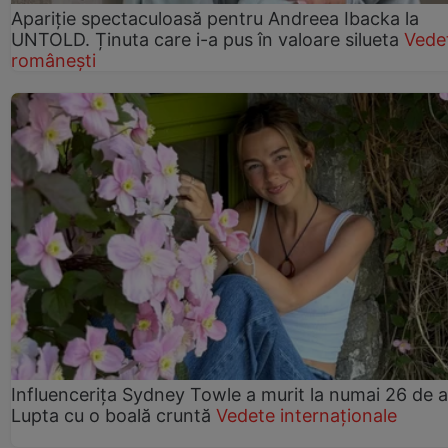
Apariție spectaculoasă pentru Andreea Ibacka la
UNTOLD. Ținuta care i-a pus în valoare silueta
Vede
românești
Influencerița Sydney Towle a murit la numai 26 de a
Lupta cu o boală cruntă
Vedete internaționale