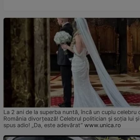
La 2 ani de la superba nuntă, încă un cuplu celebru 
România divorțează! Celebrul politician și soția lui ș
spus adio! „Da, este adevărat”
www.unica.ro