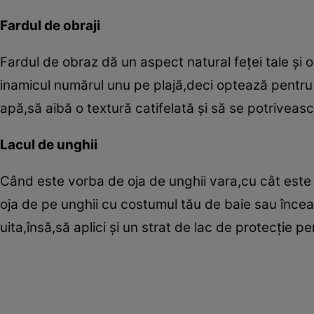
Fardul de obraji
Fardul de obraz dă un aspect natural feţei tale şi 
inamicul numărul unu pe plajă,deci optează pentru o
apă,să aibă o textură catifelată şi să se potriveasc
Lacul de unghii
Când este vorba de oja de unghii vara,cu cât este m
oja de pe unghii cu costumul tău de baie sau încear
uita,însă,să aplici şi un strat de lac de protecţie p