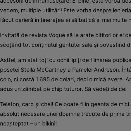
accesorii de înfrumusețare! Ei bine, este vorba des
vedem, multiple utilizări! Este vorba despre lenj
făcut carieră în tinerețea ei sălbatică și mai multe 
Invitată de revista Vogue să le arate cititorilor ei 
scoțând tot conținutul gentuței sale și povestind d
Astfel, am stat toți cu ochii lipiți de filmarea publ
poșetei Stella McCartney a Pamelei Andreson. Întâi
colo, ci costă 1.695 de dolari, deci o mică avere. 
adus un zâmbet pe chip tuturor. Să vedeți de ce!
Telefon, card și chei! Ce poate fi în geanta de mici
absolut necesare unei doamne trecute de prima tiner
neașteptat – un bikini!