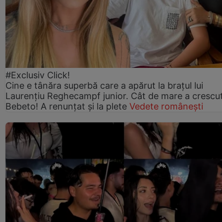
#Exclusiv Click!
Cine e tânăra superbă care a apărut la brațul lui
Laurențiu Reghecampf junior. Cât de mare a crescu
Bebeto! A renunțat și la plete
Vedete românești