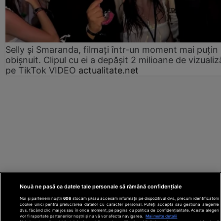
Selly și Smaranda, filmați într-un moment mai puțin
obișnuit. Clipul cu ei a depășit 2 milioane de vizualiz
pe TikTok VIDEO
actualitate.net
Nouă ne pasă ca datele tale personale să rămână confidențiale
Noi și partenerii noștri
606
stocăm și/sau accesăm informații pe dispozitivul dvs., precum identificatorii
cookie unici pentru prelucrarea datelor cu caracter personal. Puteți accepta sau gestiona alegerile
dvs. făcând clic mai jos sau în orice moment, pe pagina cu politica de confidențialitate. Aceste alegeri
vor fi raportate partenerilor noștri și nu vă vor afecta navigarea.
Mai multe detalii