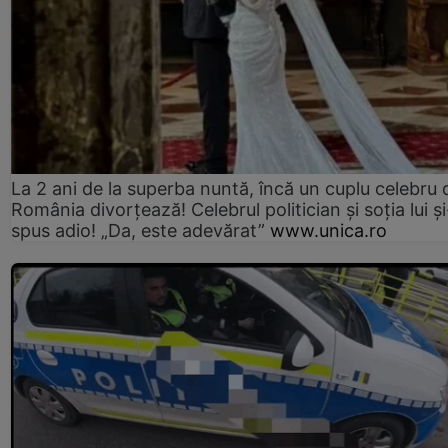
La 2 ani de la superba nuntă, încă un cuplu celebru 
România divorțează! Celebrul politician și soția lui ș
spus adio! „Da, este adevărat”
www.unica.ro