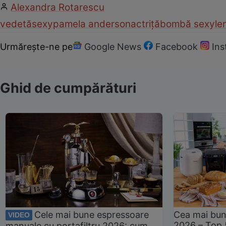
Alexandra Rotarescu
vedetă
sexy
pamela anderson
actriță
bombă sexy
le
Urmărește-ne pe
Google News
Facebook
In
Ghid de cumpărături
Cele mai bune espressoare
Cea mai bun
VIDEO
2026 – Top 
manuale cu portafiltru 2026: cum