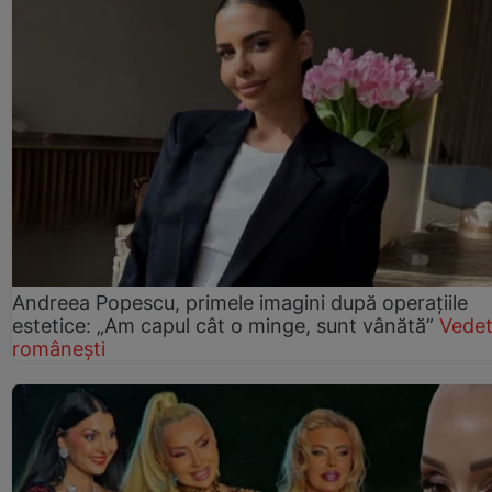
Andreea Popescu, primele imagini după operațiile
estetice: „Am capul cât o minge, sunt vânătă”
Vede
românești