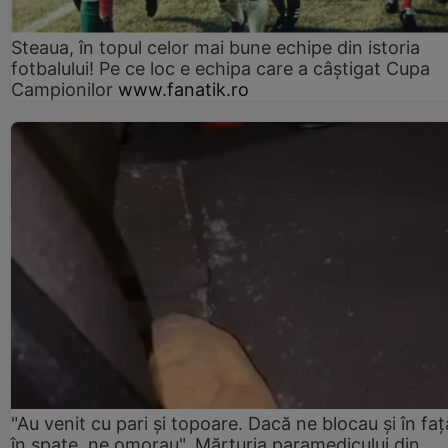
Steaua, în topul celor mai bune echipe din istoria
fotbalului! Pe ce loc e echipa care a câştigat Cupa
Campionilor
www.fanatik.ro
"Au venit cu pari și topoare. Dacă ne blocau şi în faţă
în spate, ne omorau". Mărturia paramedicului din