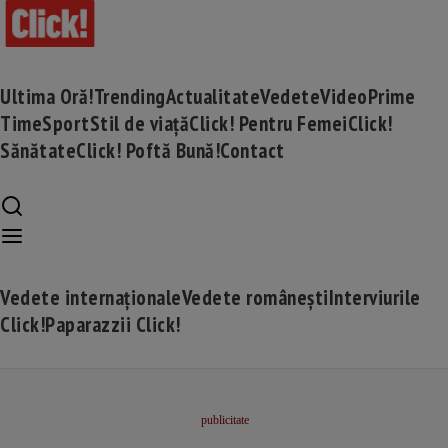
Ultima Oră!
Trending
Actualitate
Vedete
Video
Prime
Time
Sport
Stil de viață
Click! Pentru Femei
Click!
Sănătate
Click! Poftă Bună!
Contact
Vedete internaționale
Vedete românești
Interviurile
Click!
Paparazzii Click!