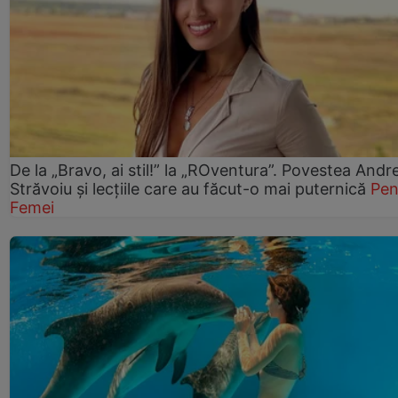
De la „Bravo, ai stil!” la „ROventura”. Povestea Andr
Străvoiu și lecțiile care au făcut-o mai puternică
Pen
Femei