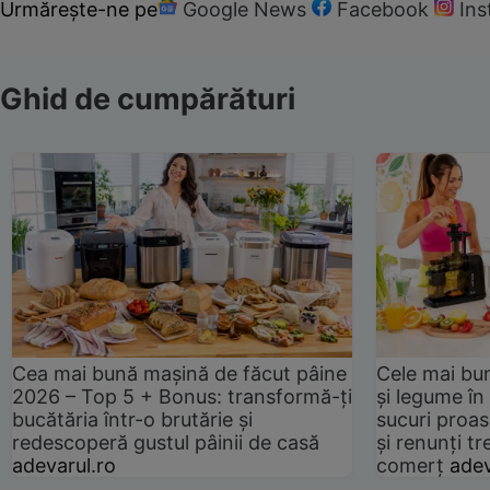
Urmărește-ne pe
Google News
Facebook
In
Ghid de cumpărături
Cea mai bună mașină de făcut pâine
Cele mai bu
2026 – Top 5 + Bonus: transformă-ți
și legume în
bucătăria într-o brutărie și
sucuri proas
redescoperă gustul pâinii de casă
și renunți tr
adevarul.ro
comerț
adev