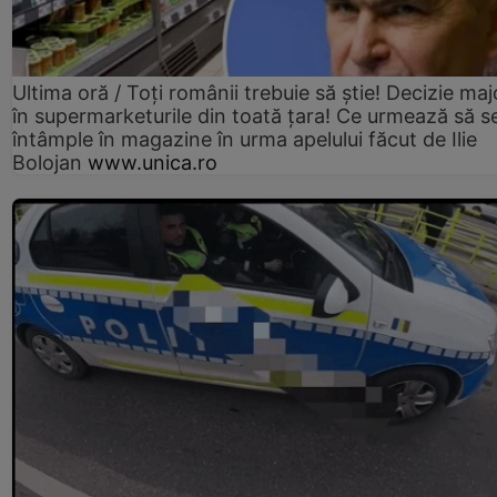
Ultima oră / Toți românii trebuie să știe! Decizie maj
în supermarketurile din toată țara! Ce urmează să s
întâmple în magazine în urma apelului făcut de Ilie
Bolojan
www.unica.ro