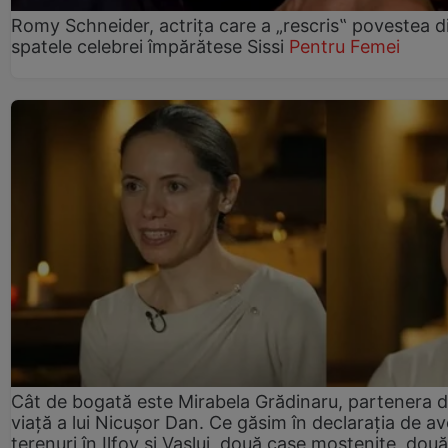
Romy Schneider, actrița care a „rescris‟ povestea d
spatele celebrei împărătese Sissi
Pentru Femei
Cât de bogată este Mirabela Grădinaru, partenera 
viață a lui Nicușor Dan. Ce găsim în declarația de av
terenuri în Ilfov și Vaslui, două case moștenite, două