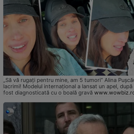
„Să vă rugați pentru mine, am 5 tumori” Alina Pușcău
lacrimi! Modelul internațional a lansat un apel, după
fost diagnosticată cu o boală gravă
www.wowbiz.r