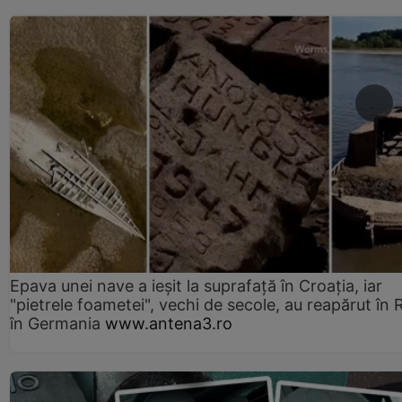
Epava unei nave a ieșit la suprafață în Croația, iar
"pietrele foametei", vechi de secole, au reapărut în R
în Germania
www.antena3.ro