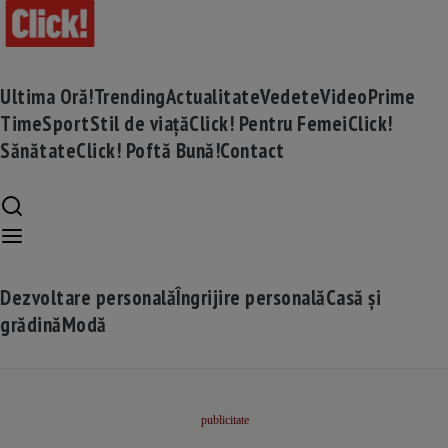
Ultima Oră!
Trending
Actualitate
Vedete
Video
Prime
Time
Sport
Stil de viață
Click! Pentru Femei
Click!
Sănătate
Click! Poftă Bună!
Contact
Dezvoltare personală
Îngrijire personală
Casă și
grădină
Modă