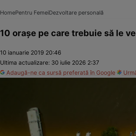
Home
Pentru Femei
Dezvoltare personală
10 oraşe pe care trebuie să le vez
10 ianuarie 2019 20:46
Ultima actualizare:
30 iulie 2026 2:37
Adaugă-ne ca sursă preferată în Google
Urmă