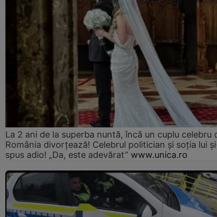
La 2 ani de la superba nuntă, încă un cuplu celebru 
România divorțează! Celebrul politician și soția lui ș
spus adio! „Da, este adevărat”
www.unica.ro