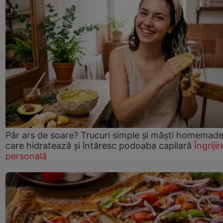
Păr ars de soare? Trucuri simple și măști homemad
care hidratează și întăresc podoaba capilară
Îngrijir
personală