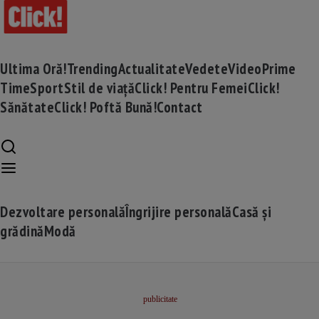
Ultima Oră!
Trending
Actualitate
Vedete
Video
Prime
Time
Sport
Stil de viață
Click! Pentru Femei
Click!
Sănătate
Click! Poftă Bună!
Contact
Dezvoltare personală
Îngrijire personală
Casă și
grădină
Modă