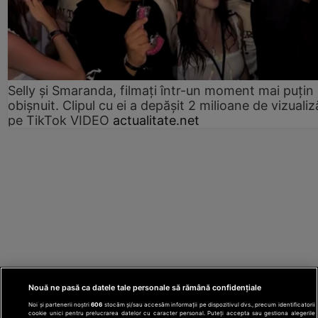
Selly și Smaranda, filmați într-un moment mai puțin
obișnuit. Clipul cu ei a depășit 2 milioane de vizualiz
pe TikTok VIDEO
actualitate.net
Nouă ne pasă ca datele tale personale să rămână confidențiale
Noi și partenerii noștri
606
stocăm și/sau accesăm informații pe dispozitivul dvs., precum identificatorii
cookie unici pentru prelucrarea datelor cu caracter personal. Puteți accepta sau gestiona alegerile