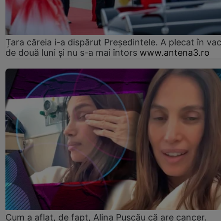
Țara căreia i-a dispărut Președintele. A plecat în va
de două luni și nu s-a mai întors
www.antena3.ro
Cum a aflat, de fapt, Alina Pușcău că are cancer.