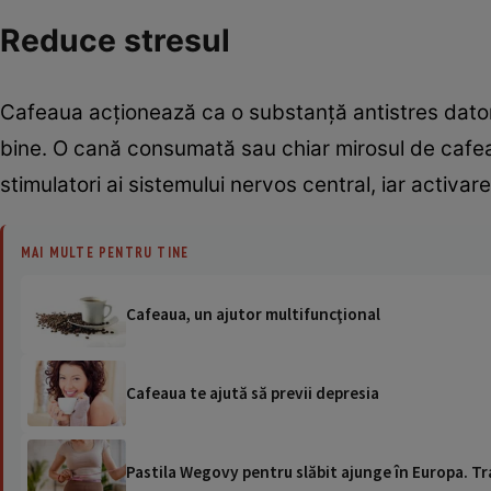
Reduce stresul
Cafeaua acţionează ca o substanţă antistres datori
bine. O cană consumată sau chiar mirosul de cafea îţ
stimulatori ai sistemului nervos central, iar activ
MAI MULTE PENTRU TINE
Cafeaua, un ajutor multifuncţional
Cafeaua te ajută să previi depresia
Pastila Wegovy pentru slăbit ajunge în Europa. Tr