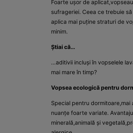
Foarte uşor de aplicat,vopseau
sufrageriei. Ceea ce trebuie s
aplica mai puţine straturi de vo
minim.
Ştiai că…
…aditivii incluşi în vopselele la
mai mare în timp?
Vopsea ecologică pentru dor
Special pentru dormitoare,mai a
nuanţe foarte variate. Avantaju
minerală,animală şi vegetală,pr
alergice.