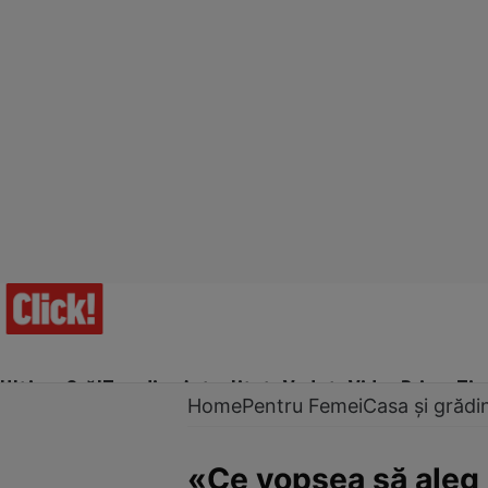
Ultima Oră!
Trending
Actualitate
Vedete
Video
Prime Ti
Home
Pentru Femei
Casa și grădi
«Ce vopsea să aleg