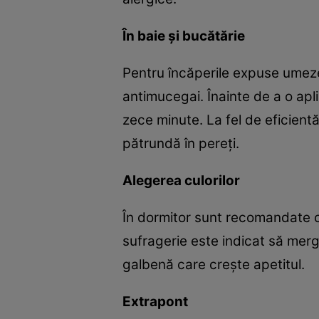
În baie şi bucătărie
Pentru încăperile expuse umezel
antimucegai. Înainte de a o apli
zece minute. La fel de eficient
pătrundă în pereţi.
Alegerea culorilor
În dormitor sunt recomandate cu
sufragerie este indicat să merg
galbenă care creşte apetitul.
Extrapont