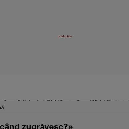
me
Sport
Stil de viață
Click! Pentru Femei
Click! Sănătate
nă
 când zugrăvesc?»