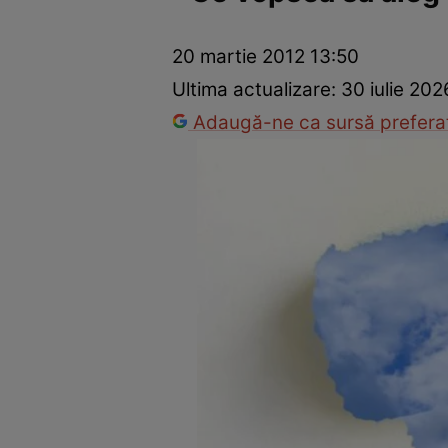
Dezvoltare personală
Îngrijire personală
Casă și grădină
20 martie 2012 13:50
Ultima actualizare:
30 iulie 202
Adaugă-ne ca sursă preferat