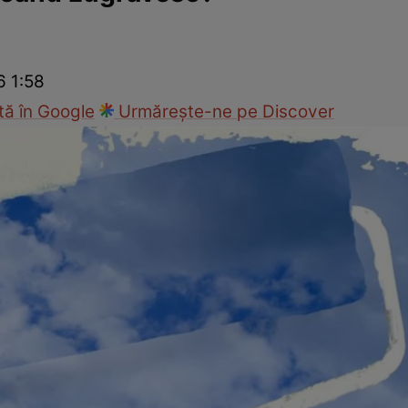
Modă
6 1:58
ă în Google
Urmărește-ne pe Discover