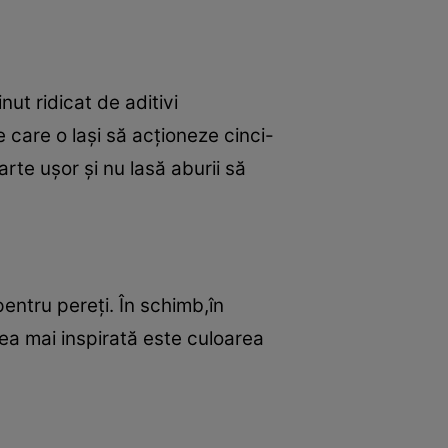
ut ridicat de aditivi
e care o laşi să acţioneze cinci-
rte uşor şi nu lasă aburii să
entru pereţi. În schimb,în
cea mai inspirată este culoarea