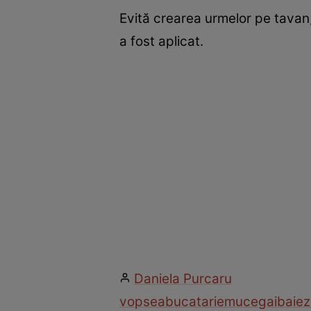
Evită crearea urmelor pe tavan
a fost aplicat.
Daniela Purcaru
vopsea
bucatarie
mucegai
baie
z