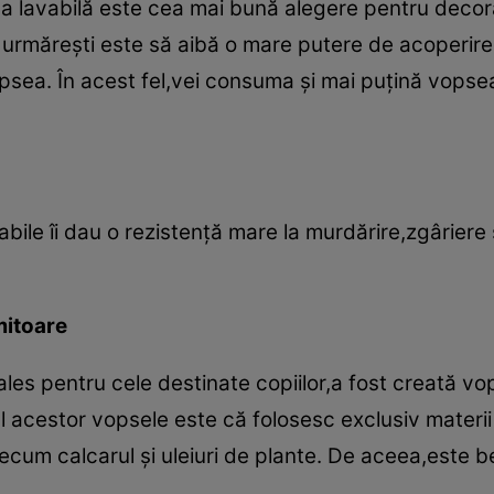
a lavabilă este cea mai bună alegere pentru decor
ă urmăreşti este să aibă o mare putere de acoperir
psea. În acest fel,vei consuma şi mai puţină vopsea,
vabile îi dau o rezistenţă mare la murdărire,zgâriere 
mitoare
les pentru cele destinate copiilor,a fost creată vo
l acestor vopsele este că folosesc exclusiv materii
ecum calcarul şi uleiuri de plante. De aceea,este 