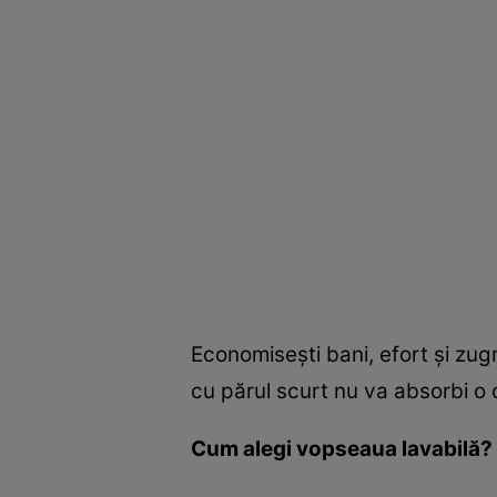
Economiseşti bani, efort şi zug
cu părul scurt nu va absorbi o 
Cum alegi vopseaua lavabilă?