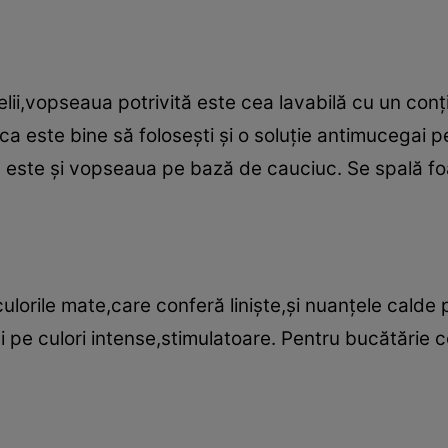
ii,vopseaua potrivită este cea lavabilă cu un conţin
ca este bine să foloseşti şi o soluţie antimucegai p
ă este şi vopseaua pe bază de cauciuc. Se spală foa
lorile mate,care conferă linişte,şi nuanţele calde p
i pe culori intense,stimulatoare. Pentru bucătărie 