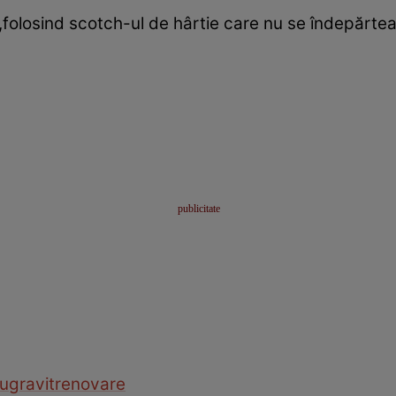
,folosind scotch-ul de hârtie care nu se îndepărt
ugravit
renovare