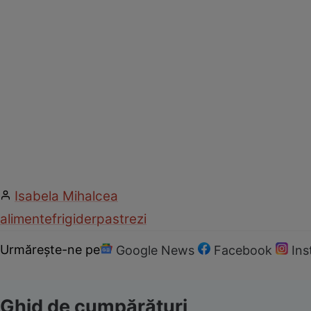
Isabela Mihalcea
alimente
frigider
pastrezi
Urmărește-ne pe
Google News
Facebook
In
Ghid de cumpărături