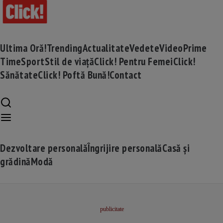
Ultima Oră!
Trending
Actualitate
Vedete
Video
Prime
Time
Sport
Stil de viață
Click! Pentru Femei
Click!
Sănătate
Click! Poftă Bună!
Contact
Dezvoltare personală
Îngrijire personală
Casă și
grădină
Modă