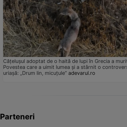
Cățelușul adoptat de o haită de lupi în Grecia a muri
Povestea care a uimit lumea și a stârnit o controver
uriașă: „Drum lin, micuțule”
adevarul.ro
Parteneri