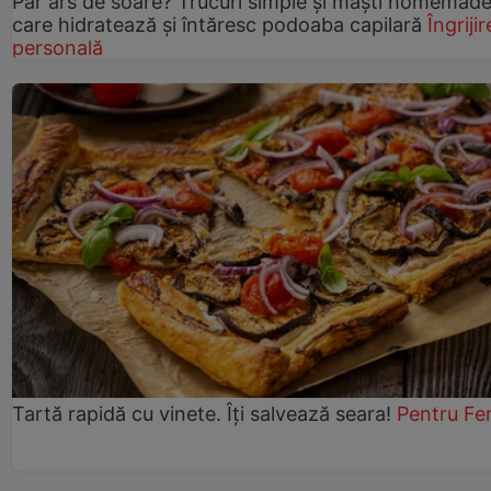
Păr ars de soare? Trucuri simple și măști homemad
care hidratează și întăresc podoaba capilară
Îngrijir
personală
Tartă rapidă cu vinete. Îți salvează seara!
Pentru Fe