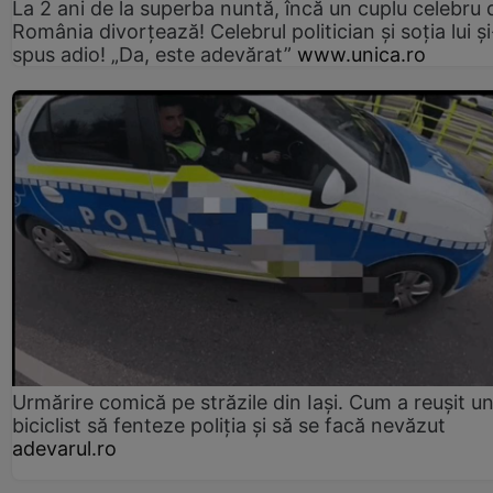
La 2 ani de la superba nuntă, încă un cuplu celebru 
România divorțează! Celebrul politician și soția lui ș
spus adio! „Da, este adevărat”
www.unica.ro
Urmărire comică pe străzile din Iași. Cum a reușit u
biciclist să fenteze poliția și să se facă nevăzut
adevarul.ro