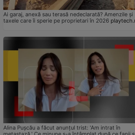
Ai garaj, anexă sau terasă nedeclarată? Amenzile și
taxele care îi sperie pe proprietari în 2026
playtech.
Alina Pușcău a făcut anunțul trist: 'Am intrat în
metastază.' Ce minune s-a întâmplat după ce fanii 