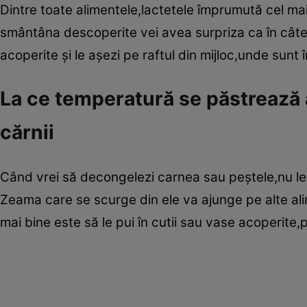
Dintre toate alimentele,lactetele împrumută cel mai
smântâna descoperite vei avea surpriza ca în câte
acoperite şi le aşezi pe raftul din mijloc,unde sunt în
La ce temperatură se păstrează 
cărnii
Când vrei să decongelezi carnea sau peştele,nu le lă
Zeama care se scurge din ele va ajunge pe alte ali
mai bine este să le pui în cutii sau vase acoperite,pe