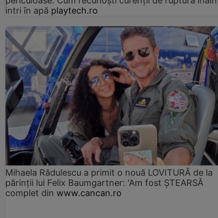
periculoase. Cum recunoști curenții de ruptură înain
intri în apă
playtech.ro
Mihaela Rădulescu a primit o nouă LOVITURĂ de la
părinții lui Felix Baumgartner: 'Am fost ȘTEARSĂ
complet din
www.cancan.ro