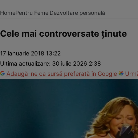
Home
Pentru Femei
Dezvoltare personală
Cele mai controversate ţinute
17 ianuarie 2018 13:22
Ultima actualizare:
30 iulie 2026 2:38
Adaugă-ne ca sursă preferată în Google
Urmă