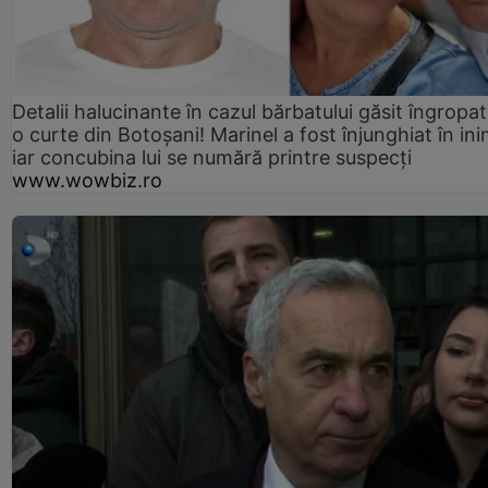
Detalii halucinante în cazul bărbatului găsit îngropat
o curte din Botoșani! Marinel a fost înjunghiat în ini
iar concubina lui se numără printre suspecți
www.wowbiz.ro