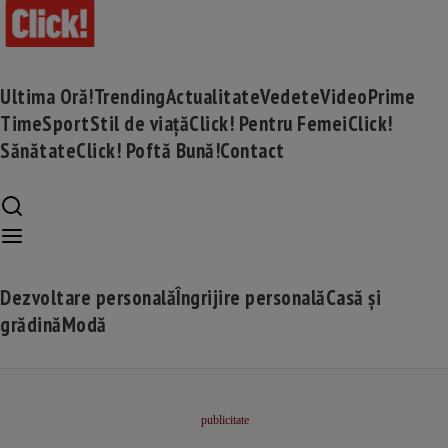
Ultima Oră!
Trending
Actualitate
Vedete
Video
Prime
Time
Sport
Stil de viață
Click! Pentru Femei
Click!
Sănătate
Click! Poftă Bună!
Contact
Dezvoltare personală
Îngrijire personală
Casă și
grădină
Modă