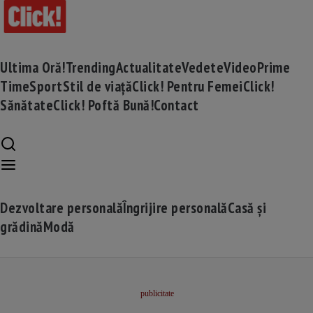
Ultima Oră!
Trending
Actualitate
Vedete
Video
Prime
Time
Sport
Stil de viață
Click! Pentru Femei
Click!
Sănătate
Click! Poftă Bună!
Contact
Dezvoltare personală
Îngrijire personală
Casă și
grădină
Modă