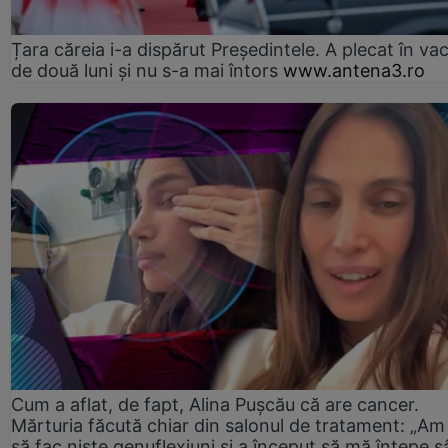
Țara căreia i-a dispărut Președintele. A plecat în va
de două luni și nu s-a mai întors
www.antena3.ro
Cum a aflat, de fapt, Alina Pușcău că are cancer.
Mărturia făcută chiar din salonul de tratament: „Am
să fac niște genuflexiuni și a început să mă înțepe s