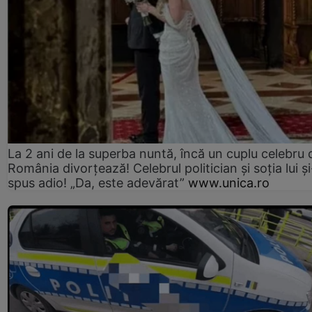
La 2 ani de la superba nuntă, încă un cuplu celebru 
România divorțează! Celebrul politician și soția lui ș
spus adio! „Da, este adevărat”
www.unica.ro