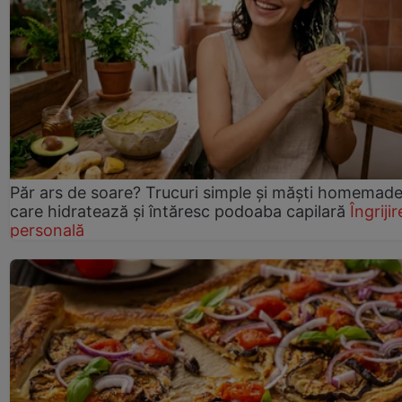
Păr ars de soare? Trucuri simple și măști homemad
care hidratează și întăresc podoaba capilară
Îngrijir
personală