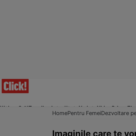
Ultima Oră!
Trending
Actualitate
Vedete
Video
Prime Ti
Home
Pentru Femei
Dezvoltare p
Imaginile care te vo