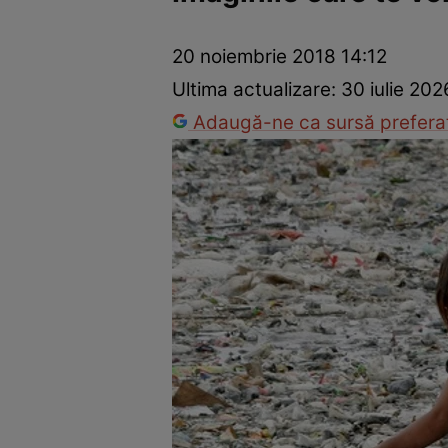
Dezvoltare personală
Îngrijire personală
Casă și grădină
20 noiembrie 2018 14:12
Ultima actualizare:
30 iulie 202
Adaugă-ne ca sursă preferat