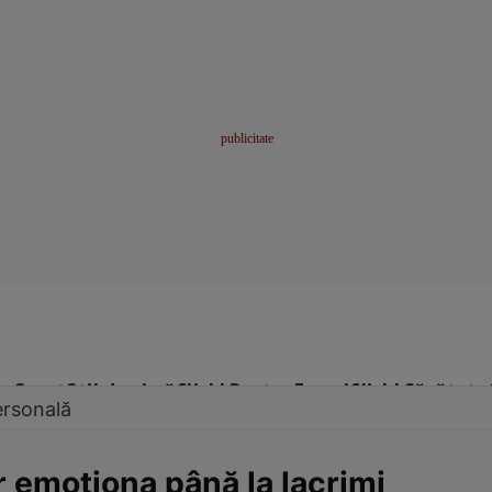
me
Sport
Stil de viață
Click! Pentru Femei
Click! Sănătate
ersonală
r emoţiona până la lacrimi