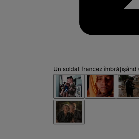
Un soldat francez îmbrăţişând u