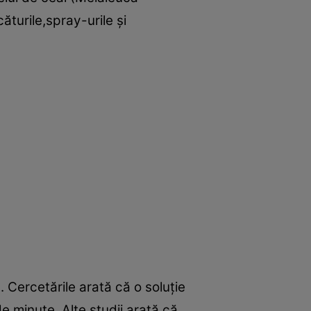
ăturile,spray-urile şi
. Cercetările arată că o soluţie
e minute. Alte studii arată că