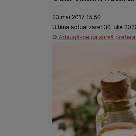
Dezvoltare personală
Îngrijire personală
Casă și grădină
23 mai 2017 15:50
Ultima actualizare:
30 iulie 202
Adaugă-ne ca sursă preferat