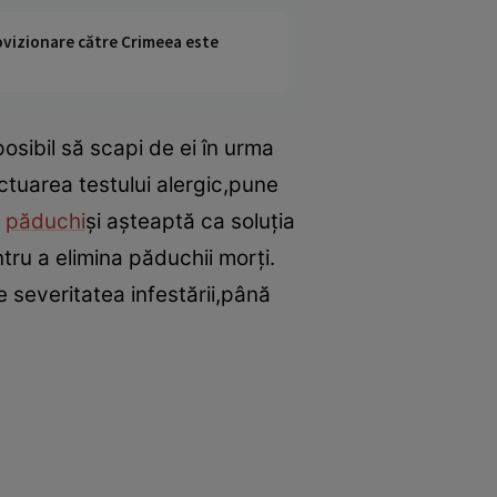
rovizionare către Crimeea este
sibil să scapi de ei în urma
ctuarea testului alergic,pune
u
păduchi
şi aşteaptă ca soluţia
ru a elimina păduchii morţi.
 severitatea infestării,până