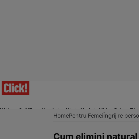
Ultima Oră!
Trending
Actualitate
Vedete
Video
Prime Ti
Home
Pentru Femei
Îngrijire pers
Cum elimini natural