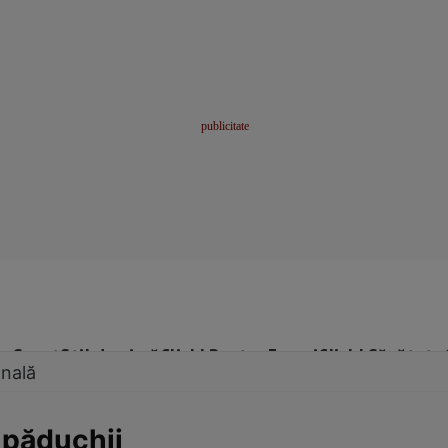
me
Sport
Stil de viață
Click! Pentru Femei
Click! Sănătate
onală
 păduchii