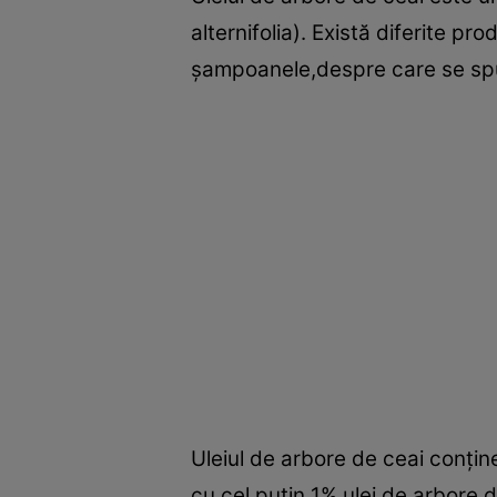
alternifolia). Există diferite p
şampoanele,despre care se spun
Uleiul de arbore de ceai conţine
cu cel puţin 1% ulei de arbore 