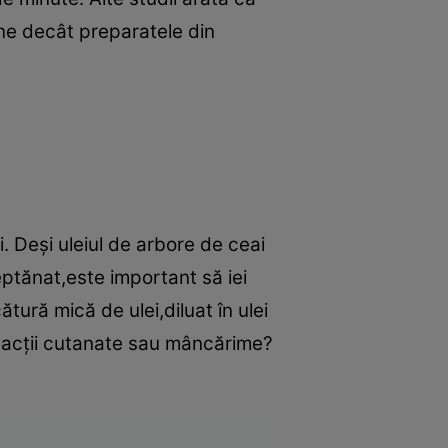
ine decât preparatele din
i. Deşi uleiul de arbore de ceai
eptănat,este important să iei
tură mică de ulei,diluat în ulei
reacţii cutanate sau mâncărime?