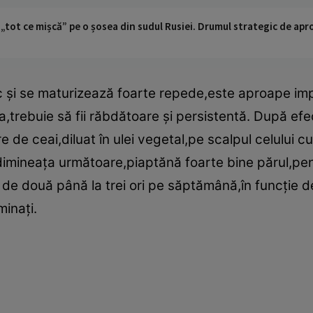
 „tot ce mișcă” pe o șosea din sudul Rusiei. Drumul strategic de ap
 şi se maturizează foarte repede,este aproape impo
,trebuie să fii răbdătoare şi persistentă. După efe
e de ceai,diluat în ulei vegetal,pe scalpul celului c
dimineaţa următoare,piaptănă foarte bine părul,pent
 de două până la trei ori pe săptămână,în funcţie de
inaţi.