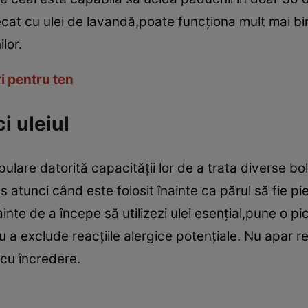
ecat cu ulei de lavandă,poate funcţiona mult mai b
lor.
i pentru ten
i uleiul
lare datorită capacităţii lor de a trata diverse bol
s atunci când este folosit înainte ca părul să fie pi
nte de a începe să utilizezi ulei esenţial,pune o pică
u a exclude reacţiile alergice potenţiale. Nu apar 
 cu încredere.