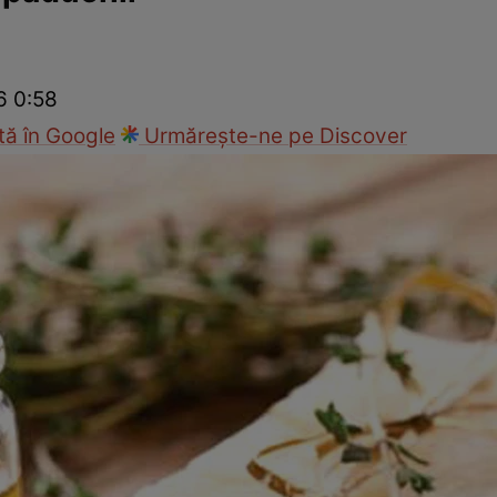
Modă
6 0:58
ă în Google
Urmărește-ne pe Discover