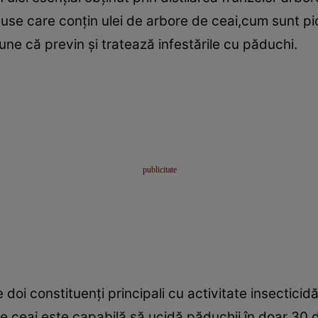
roduse care conţin ulei de arbore de ceai,cum sunt pic
e că previn şi tratează infestările cu păduchi.
 doi constituenţi principali cu activitate insecticidă
de ceai este capabilă să ucidă păduchii în doar 30 d