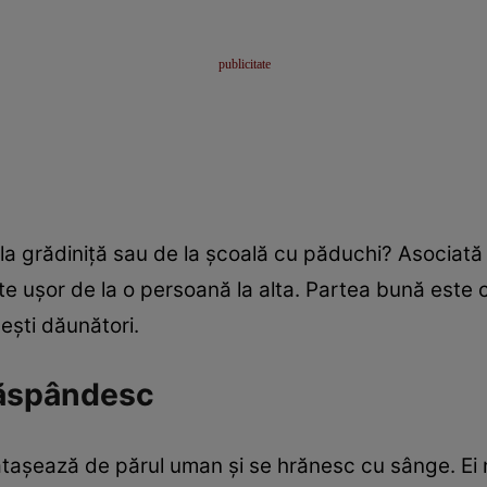
 la grădiniţă sau de la şcoală cu păduchi? Asociată 
e uşor de la o persoană la alta. Partea bună este c
eşti dăunători.
răspândesc
ataşează de părul uman şi se hrănesc cu sânge. Ei n