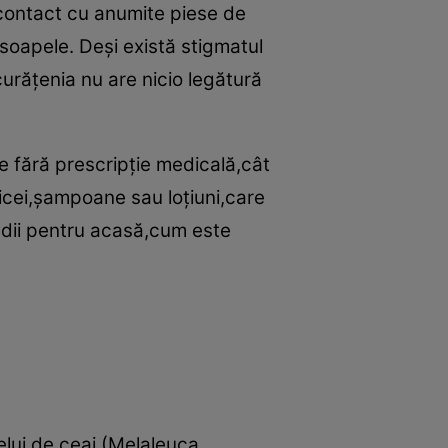
n contact cu anumite piese de
soapele. Deşi există stigmatul
curăţenia nu are nicio legătură
e fără prescripţie medicală,cât
icei,şampoane sau loţiuni,care
medii pentru acasă,cum este
relui de ceai (Melaleuca