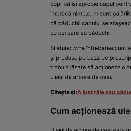
copii să îşi apropie capul pent
îmbrăcăminte,cum sunt pălăriile
că păduchii capului se ataşează
cu cei care au păduchi.
Şi atunci,vine întrebarea:cum 
şi produse pe bază de prescrip
trebuie lăsate să acţioneze o a
uleiul de arbore de ceai.
Citeşte şi:
A luat râie sau pădu
Cum acţionează ulei
Uleiul de arbore de ceai este un