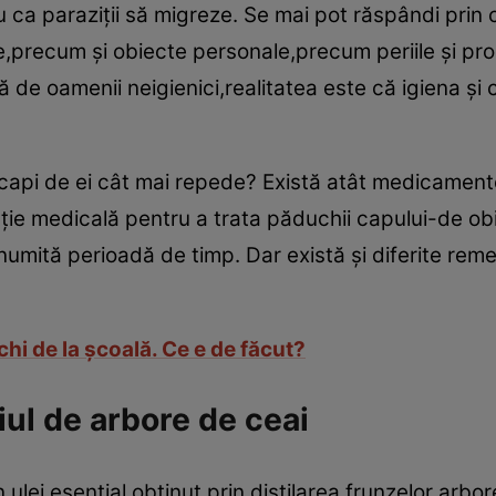
ru ca paraziţii să migreze. Se mai pot răspândi pri
,precum şi obiecte personale,precum periile şi pro
 de oamenii neigienici,realitatea este că igiena şi 
scapi de ei cât mai repede? Există atât medicament
ţie medicală pentru a trata păduchii capului-de ob
numită perioadă de timp. Dar există şi diferite re
chi de la şcoală. Ce e de făcut?
ul de arbore de ceai
 ulei esenţial obţinut prin distilarea frunzelor arbo