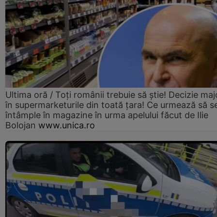
Ultima oră / Toți românii trebuie să știe! Decizie maj
în supermarketurile din toată țara! Ce urmează să s
întâmple în magazine în urma apelului făcut de Ilie
Bolojan
www.unica.ro