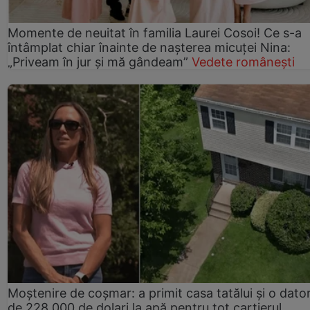
Momente de neuitat în familia Laurei Cosoi! Ce s-a
întâmplat chiar înainte de nașterea micuței Nina:
„Priveam în jur și mă gândeam”
Vedete românești
Moștenire de coșmar: a primit casa tatălui și o dator
de 228.000 de dolari la apă pentru tot cartierul