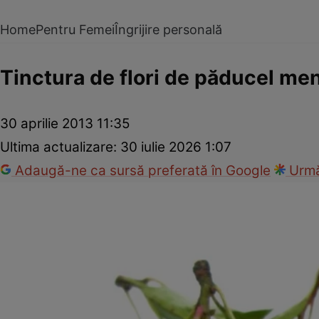
Home
Pentru Femei
Îngrijire personală
Tinctura de flori de păducel me
30 aprilie 2013 11:35
Ultima actualizare:
30 iulie 2026 1:07
Adaugă-ne ca sursă preferată în Google
Urmă