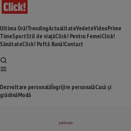
Ultima Oră!
Trending
Actualitate
Vedete
Video
Prime
Time
Sport
Stil de viață
Click! Pentru Femei
Click!
Sănătate
Click! Poftă Bună!
Contact
Dezvoltare personală
Îngrijire personală
Casă și
grădină
Modă