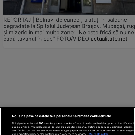
REPORTAJ | Bolnavi de cancer, tratați în saloane
degradate la Spitalul Județean Brașov. Mucegai, ru
și mizerie în mai multe zone: „Ne este frică să nu ne
cadă tavanul în cap” FOTO/VIDEO
actualitate.net
Nouă ne pasă ca datele tale personale să rămână confidențiale
Noi și partenerii noștri
606
stocăm și/sau accesăm informații pe dispozitivul dvs., precum identificatorii
cookie unici pentru prelucrarea datelor cu caracter personal. Puteți accepta sau gestiona alegerile
dvs. făcând clic mai jos sau în orice moment, pe pagina cu politica de confidențialitate. Aceste alegeri
vor fi raportate partenerilor noștri și nu vă vor afecta navigarea.
Mai multe detalii