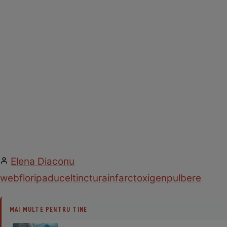
Elena Diaconu
web
flori
paducel
tinctura
infarct
oxigen
pulbere
MAI MULTE PENTRU TINE