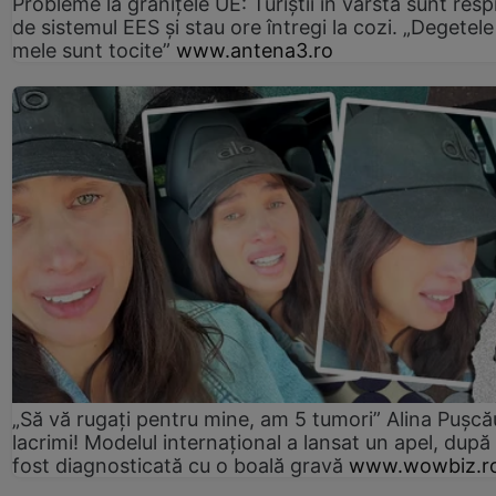
Probleme la granițele UE: Turiștii în vârstă sunt resp
de sistemul EES și stau ore întregi la cozi. „Degetele
mele sunt tocite”
www.antena3.ro
„Să vă rugați pentru mine, am 5 tumori” Alina Pușcău
lacrimi! Modelul internațional a lansat un apel, după
fost diagnosticată cu o boală gravă
www.wowbiz.r