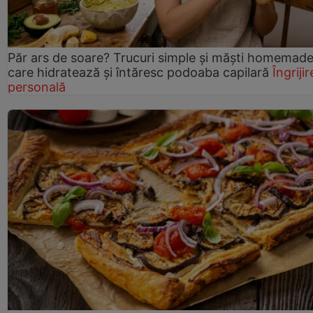
Păr ars de soare? Trucuri simple și măști homemad
care hidratează și întăresc podoaba capilară
Îngrijir
personală