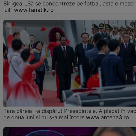
Bîrligea: „Să se concentreze pe fotbal, asta e meser
lui!”
www.fanatik.ro
Țara căreia i-a dispărut Președintele. A plecat în va
de două luni și nu s-a mai întors
www.antena3.ro