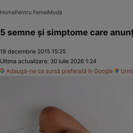
Home
Pentru Femei
Modă
5 semne şi simptome care anunţă
18 decembrie 2015 15:25
Ultima actualizare:
30 iulie 2026 1:24
Adaugă-ne ca sursă preferată în Google
Urmă