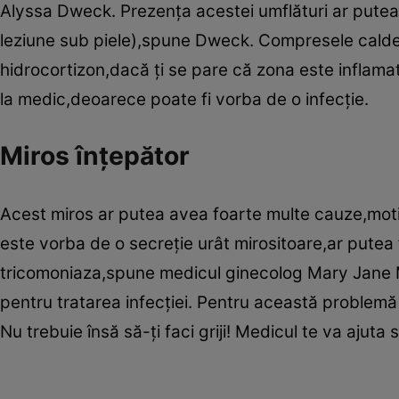
Alyssa Dweck. Prezenţa acestei umflături ar putea f
leziune sub piele),spune Dweck. Compresele calde
hidrocortizon,dacă ţi se pare că zona este inflama
la medic,deoarece poate fi vorba de o infecţie.
Miros înţepător
Acest miros ar putea avea foarte multe cauze,moti
este vorba de o secreţie urât mirositoare,ar putea 
tricomoniaza,spune medicul ginecolog Mary Jane Mi
pentru tratarea infecţiei. Pentru această problemă 
Nu trebuie însă să-ţi faci griji! Medicul te va ajuta să