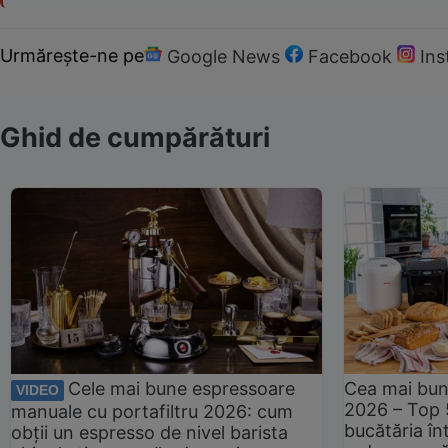
Urmărește-ne pe
Google News
Facebook
In
Ghid de cumpărături
Cele mai bune espressoare
Cea mai bun
VIDEO
2026 – Top 
manuale cu portafiltru 2026: cum
bucătăria înt
obții un espresso de nivel barista