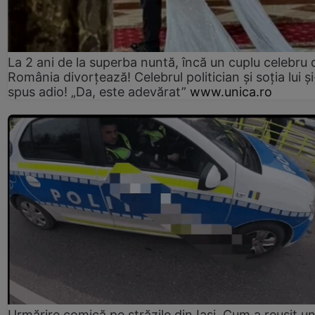
La 2 ani de la superba nuntă, încă un cuplu celebru 
România divorțează! Celebrul politician și soția lui ș
spus adio! „Da, este adevărat”
www.unica.ro
Urmărire comică pe străzile din Iași. Cum a reușit u