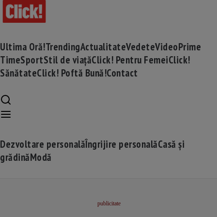
Ultima Oră!
Trending
Actualitate
Vedete
Video
Prime
Time
Sport
Stil de viață
Click! Pentru Femei
Click!
Sănătate
Click! Poftă Bună!
Contact
Dezvoltare personală
Îngrijire personală
Casă și
grădină
Modă