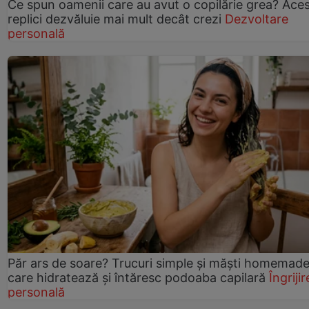
Ce spun oamenii care au avut o copilărie grea? Ace
replici dezvăluie mai mult decât crezi
Dezvoltare
personală
Păr ars de soare? Trucuri simple și măști homemad
care hidratează și întăresc podoaba capilară
Îngrijir
personală