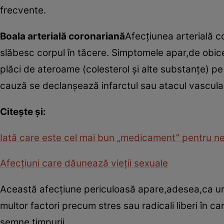
frecvente.
Boala arterială coronariană
Afecţiunea arterială c
slăbesc corpul în tăcere. Simptomele apar,de obice
plăci de ateroame (colesterol şi alte substanţe) p
cauză se declanşează infarctul sau atacul vascula
Citeşte şi:
Iată care este cel mai bun „medicament” pentru n
Afecţiuni care dăunează vieţii sexuale
Această afecţiune periculoasă apare,adesea,ca urm
multor factori precum stres sau radicali liberi în ca
semne timpurii.