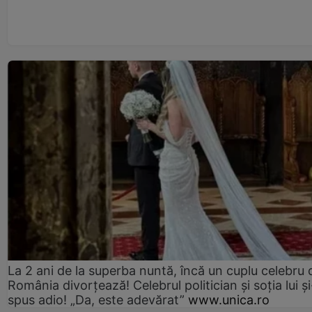
La 2 ani de la superba nuntă, încă un cuplu celebru 
România divorțează! Celebrul politician și soția lui ș
spus adio! „Da, este adevărat”
www.unica.ro