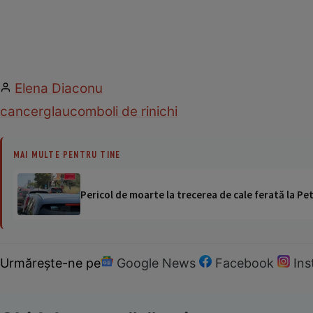
Elena Diaconu
cancer
glaucom
boli de rinichi
MAI MULTE PENTRU TINE
Pericol de moarte la trecerea de cale ferată la Pet
Urmărește-ne pe
Google News
Facebook
In