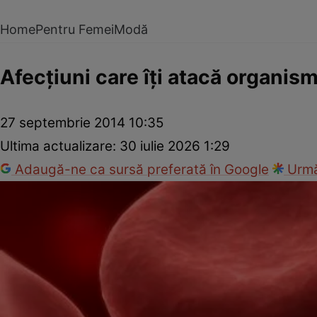
Home
Pentru Femei
Modă
Afecţiuni care îţi atacă organism
27 septembrie 2014 10:35
Ultima actualizare:
30 iulie 2026 1:29
Adaugă-ne ca sursă preferată în Google
Urmă