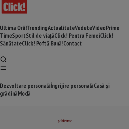
Ultima Oră!
Trending
Actualitate
Vedete
Video
Prime
Time
Sport
Stil de viață
Click! Pentru Femei
Click!
Sănătate
Click! Poftă Bună!
Contact
Dezvoltare personală
Îngrijire personală
Casă și
grădină
Modă