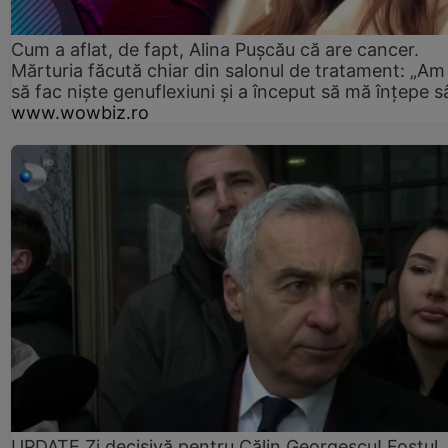
Cum a aflat, de fapt, Alina Pușcău că are cancer.
Mărturia făcută chiar din salonul de tratament: „Am
să fac niște genuflexiuni și a început să mă înțepe s
www.wowbiz.ro
UPDATE Zi decisivă pentru Călin Georgescu! Fostul