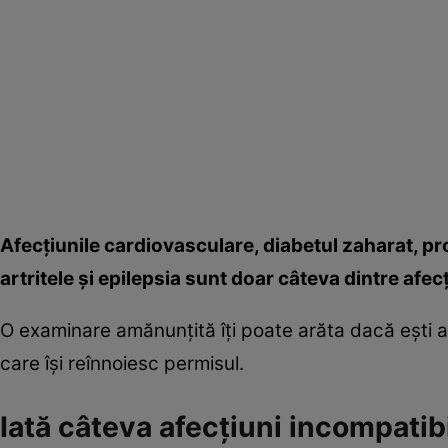
Afecţiunile cardiovasculare, diabetul zaharat, pr
artritele şi epilepsia sunt doar câteva dintre afe
O examinare amănunţită îţi poate arăta dacă eşti a
care îşi reînnoiesc permisul.
Iată câteva afecţiuni incompatibi