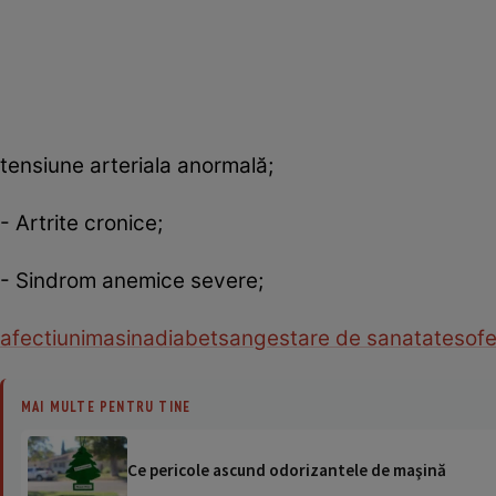
tensiune arteriala anormală;
- Artrite cronice;
- Sindrom anemice severe;
afectiuni
masina
diabet
sange
stare de sanatate
sofe
MAI MULTE PENTRU TINE
Ce pericole ascund odorizantele de maşină