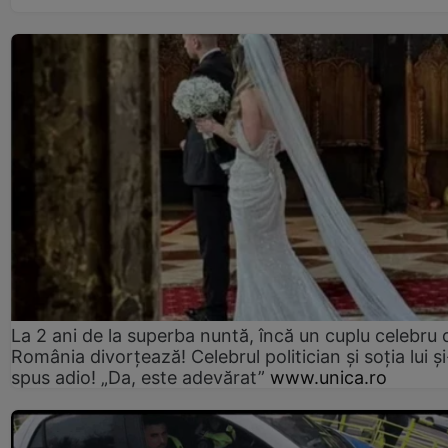
La 2 ani de la superba nuntă, încă un cuplu celebru 
România divorțează! Celebrul politician și soția lui ș
spus adio! „Da, este adevărat”
www.unica.ro