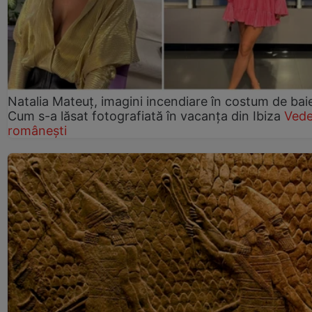
Natalia Mateuț, imagini incendiare în costum de bai
Cum s-a lăsat fotografiată în vacanța din Ibiza
Vede
românești