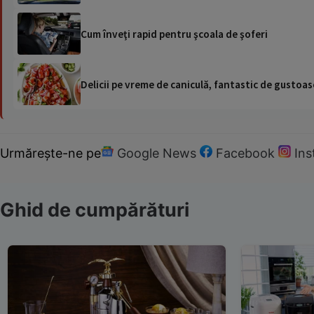
Cum înveţi rapid pentru şcoala de şoferi
Delicii pe vreme de caniculă, fantastic de gustoase
Urmărește-ne pe
Google News
Facebook
In
Ghid de cumpărături