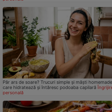
Păr ars de soare? Trucuri simple și măști homemad
care hidratează și întăresc podoaba capilară
Îngrijir
personală