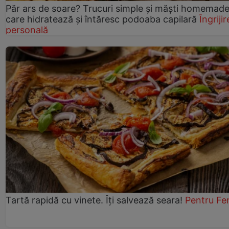
Păr ars de soare? Trucuri simple și măști homemad
care hidratează și întăresc podoaba capilară
Îngrijir
personală
Tartă rapidă cu vinete. Îți salvează seara!
Pentru Fe