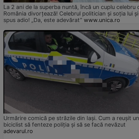
La 2 ani de la superba nuntă, încă un cuplu celebru 
România divorțează! Celebrul politician și soția lui ș
spus adio! „Da, este adevărat”
www.unica.ro
Urmărire comică pe străzile din Iași. Cum a reușit u
biciclist să fenteze poliția și să se facă nevăzut
adevarul.ro