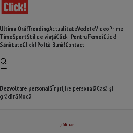
Ultima Oră!
Trending
Actualitate
Vedete
Video
Prime
Time
Sport
Stil de viață
Click! Pentru Femei
Click!
Sănătate
Click! Poftă Bună!
Contact
Dezvoltare personală
Îngrijire personală
Casă și
grădină
Modă