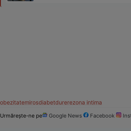
obezitate
miros
diabet
durere
zona intima
Urmărește-ne pe
Google News
Facebook
In